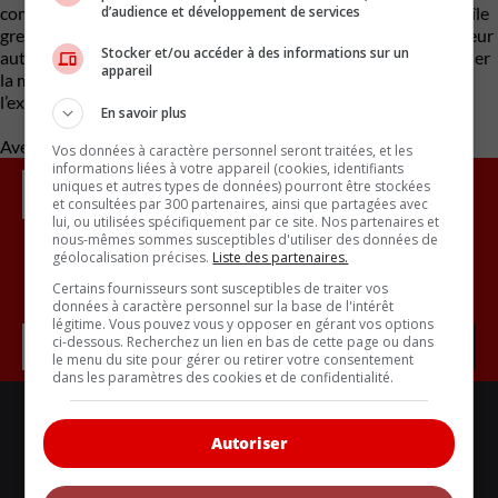
d’audience et développement de services
communautés. Ses véhicules ont récemment envahi toute une île
grecque appelée Astypalea. En plus des véhicules, le constructeur
Stocker et/ou accéder à des informations sur un
automobile a fourni à la région de l’énergie verte pour neutraliser
appareil
la majorité des émissions de CO2 de l’île, et il a qualifié
l’expérience de succès.
En savoir plus
Avec des renseignements de Carbuzz
Vos données à caractère personnel seront traitées, et les
informations liées à votre appareil (cookies, identifiants
uniques et autres types de données) pourront être stockées
et consultées par 300 partenaires, ainsi que partagées avec
lui, ou utilisées spécifiquement par ce site. Nos partenaires et
nous-mêmes sommes susceptibles d'utiliser des données de
géolocalisation précises.
Liste des partenaires.
Inscrivez vous à l'infolettre.
Certains fournisseurs sont susceptibles de traiter vos
données à caractère personnel sur la base de l'intérêt
légitime. Vous pouvez vous y opposer en gérant vos options
ci-dessous. Recherchez un lien en bas de cette page ou dans
le menu du site pour gérer ou retirer votre consentement
dans les paramètres des cookies et de confidentialité.
LIENS UTILES
ACTUALITÉS
Autoriser
BANCS D'ESSAIS