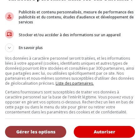
la conception de Bentley a quitté la société dès l’expiration de son 
Publicités et contenu personnalisés, mesure de performance des
publicités et du contenu, études d’audience et développement de
ropriétaire deux fois. Après l’effondrement financier de Rolls-Roy
services
tomobile Rolls Royce est devenue une entreprise indépendante – R
nt. Mais sous Vickers, Bentley a restauré son ancienne réputation 
Stocker et/ou accéder à des informations sur un appareil
uté qu’en 1998, lorsque le groupe Volkswagen a acquis Rolls-Royce
on du groupe Volkswagen.
En savoir plus
Vos données à caractère personnel seront traitées, et les informations
Inscrivez vous à l'infolettre.
liées à votre appareil (cookies, identifiants uniques et autres types de
données) pourront être stockées et consultées par 300 partenaires, ainsi
que partagées avec lui, ou utilisées spécifiquement par ce site. Nos
partenaires et nous-mêmes sommes susceptibles d'utiliser des données
de géolocalisation précises.
Liste des partenaires.
DE NOUS
Certains fournisseurs sont susceptibles de traiter vos données à
caractère personnel sur la base de l'intérêt légitime. Vous pouvez vous y
, l’Annuel de l’automobile demeure l’outil de référence le plus complet et 
opposer en gérant vos options ci-dessous. Recherchez un lien en bas de
eurs et les consommateurs à la recherche d’un véhicule ou simplement à 
cette page ou dans le menu du site pour gérer ou retirer votre
uveautés.
consentement dans les paramètres des cookies et de confidentialité.
Gérer les options
Autoriser