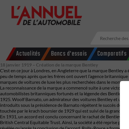
Actualités
Bancs d'essais
Comparatifs
18 janvier 1919 – Création de la marque Bentley
C’est en ce jour à Londres, en Angleterre que la marque Bentley a
peu de temps après que les frères ont ouvert l’agence britannique d
marques de voitures de luxe les plus recherchées dans le monde.
La reconnaissance de la marque a commencé suite à une victoire 
automobilistes britanniques fortunés et la légende des Bentley Boy
1925. Woolf Barnato, un admirateur des voitures Bentley et un me
introduits sous la présidence de Barnato répètent le succès de la
touchée par le krach boursier de 1929 qui est suivi de la grande d
En 1931, un accord est conclu concernant le rachat de Bentley par 
British Central Equitable Trust. Ainsi, la société a été reprise par 
révélée qu’après la conclusion de l’accord. Rolls-Royce a formé un