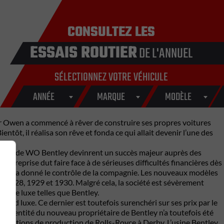
CONSULTEZ LES
ESSAIS ROUTIER
DE L'ANNUEL
SÉLECTIONNEZ VOTRE VÉHICULE
ANNÉE
MARQUE
MODÈLE
ter Owen a commencé à rêver de construire ses propres voitures
tôt, il réalisa son rêve et fonda ce qui allait devenir l’une des
itures de WO Bentley devinrent un succès majeur auprès des
treprise dut faire face à de sérieuses difficultés financières dès
i lui a donné le contrôle de la compagnie. Les nouveaux modèles
7, 1928, 1929 et 1930. Malgré cela, la société est sévèrement
es de luxe telles que Bentley.
rand luxe. Ce dernier est toutefois surenchéri sur ses prix par le
able identité du nouveau propriétaire de Bentley n’a toutefois été
nstallations de production de Rolls-Royce à Derby. L’usine Bentley