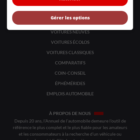
LIENS UTILES
ACTUALITÉS
Gérer les options
BANCS D'ESSAIS
VOITURES NEUVES
VOITURES ÉCOLOS
VOITURES CLASSIQUES
COMPARATIFS
COIN-CONSEIL
ÉPHÉMÉRIDES
EMPLOIS AUTOMOBILE
À PROPOS DE NOUS
Depuis 20 ans, l’Annuel de l’automobile demeure l’outil de
référence le plus complet et le plus fiable pour les amateurs
et les consommateurs à la recherche d’un véhicule ou