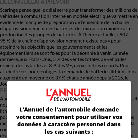
DE LONG DÉLAI À PRÉVOIR
Scaringe pense que le délai serré pour transformer des millions de
véhicules à combustion interne en modèle électrique va mettre en
évidence le manque de préparation de l’ensemble de la chaîne
d’approvisionnement des batteries, de l’extraction minière à la
production des groupes de batteries. À l’heure actuelle, « 90 à
95 % de la chaîne d’approvisionnement n’existe pas » pour
atteindre les objectifs que les gouvernements et les
équipementiers se sont fixés pour la décennie à venir. L’année
dernière, aux États-Unis, 5 % des ventes totales de véhicules
étaient des hybrides et 3 % des VÉ, deux chiffres records. Pour
atteindre ces pourcentages, la demande de batteries lithium-ion a
augmenté en moyenne de 37 % chaque année depuis 2015, le
Journal affirmant que cette année verra un bond de 50 %.
PERSONNE N’EST PRÊT
Aucune partie de l’industrie des batteries ne peut soutenir cela, et
nous ne sommes pas sûrs que la Terre le puisse non plus. Le
L'Annuel de l'automobile demande
lithium est en train de gagner son surnom d’or blanc », sa quête
votre consentement pour utiliser vos
poussant à des développements qui pourraient devenir pour les
minéraux ce que le fractionnement est au pétrole, provoquant la
données à caractère personnel dans
controverse parmi les groupes climatiques et conduisant à des
les cas suivants :
déclarations comme « Beaucoup d’entre nous comprennent que