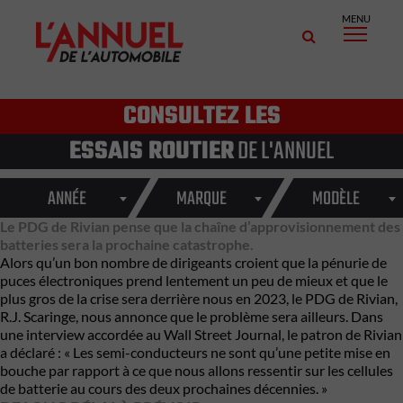
MENU
CONSULTEZ LES
ESSAIS ROUTIER
DE L'ANNUEL
ANNÉE
MARQUE
MODÈLE
Le PDG de Rivian pense que la chaîne d’approvisionnement des
batteries sera la prochaine catastrophe.
Alors qu’un bon nombre de dirigeants croient que la pénurie de
puces électroniques prend lentement un peu de mieux et que le
plus gros de la crise sera derrière nous en 2023, le PDG de Rivian,
R.J. Scaringe, nous annonce que le problème sera ailleurs. Dans
une interview accordée au Wall Street Journal, le patron de Rivian
a déclaré : « Les semi-conducteurs ne sont qu’une petite mise en
bouche par rapport à ce que nous allons ressentir sur les cellules
de batterie au cours des deux prochaines décennies. »