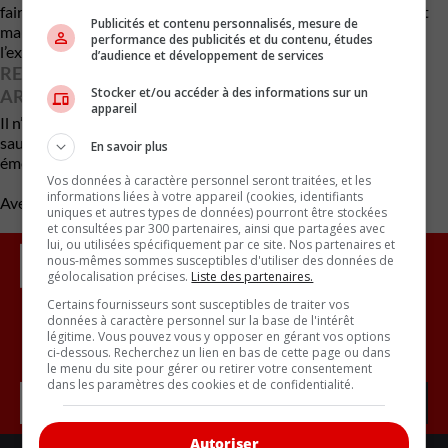
faire exploser une montagne pour l’exploitation du charbon est
Publicités et contenu personnalisés, mesure de
mauvais ; je pense que faire exploser une montagne pour
performance des publicités et du contenu, études
l’exploitation du lithium est tout aussi mauvais. »
d’audience et développement de services
REPENSER LES OBJECTIFS ET LA MANIÈRE D’Y
Stocker et/ou accéder à des informations sur un
ARRIVER
appareil
Il n’est pas nécessaire de détruire la planète pour tenter de la
sauver. Il faudra revoir les objectifs selon de PDG de Rivian et
En savoir plus
émettre des échéanciers plus réalistes.
Vos données à caractère personnel seront traitées, et les
informations liées à votre appareil (cookies, identifiants
Avec des renseignements d’Autoblog
uniques et autres types de données) pourront être stockées
et consultées par 300 partenaires, ainsi que partagées avec
lui, ou utilisées spécifiquement par ce site. Nos partenaires et
nous-mêmes sommes susceptibles d'utiliser des données de
géolocalisation précises.
Liste des partenaires.
Certains fournisseurs sont susceptibles de traiter vos
données à caractère personnel sur la base de l'intérêt
légitime. Vous pouvez vous y opposer en gérant vos options
Inscrivez vous à l'infolettre.
ci-dessous. Recherchez un lien en bas de cette page ou dans
le menu du site pour gérer ou retirer votre consentement
dans les paramètres des cookies et de confidentialité.
Autoriser