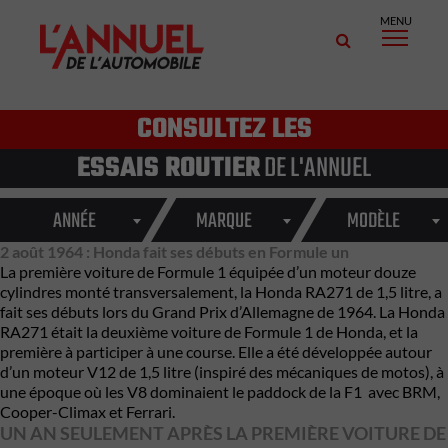
MENU
CONSULTEZ LES
ESSAIS ROUTIER
DE L'ANNUEL
ANNÉE
MARQUE
MODÈLE
2 août 1964 : Honda fait ses débuts en Formule un
La première voiture de Formule 1 équipée d’un moteur douze
cylindres monté transversalement, la Honda RA271 de 1,5 litre, a
fait ses débuts lors du Grand Prix d’Allemagne de 1964. La Honda
RA271 était la deuxième voiture de Formule 1 de Honda, et la
première à participer à une course. Elle a été développée autour
d’un moteur V12 de 1,5 litre (inspiré des mécaniques de motos), à
une époque où les V8 dominaient le paddock de la F1 avec BRM,
Cooper-Climax et Ferrari.
UN AN SEULEMENT APRÈS LA PREMIÈRE VOITURE DE