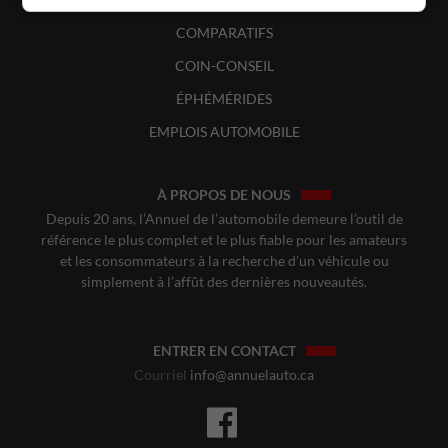
COMPARATIFS
COIN-CONSEIL
ÉPHÉMÉRIDES
EMPLOIS AUTOMOBILE
À PROPOS DE NOUS
Depuis 20 ans, l’Annuel de l’automobile demeure l’outil de
référence le plus complet et le plus fiable pour les amateurs
et les consommateurs à la recherche d’un véhicule ou
simplement à l’affût des dernières nouveautés.
ENTRER EN CONTACT
Courriel
info@annuelauto.ca