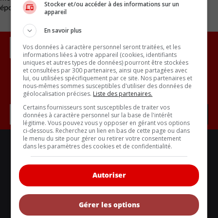
Stocker et/ou accéder à des informations sur un
époque.
appareil
En savoir plus
Vos données à caractère personnel seront traitées, et les
informations liées à votre appareil (cookies, identifiants
uniques et autres types de données) pourront être stockées
et consultées par 300 partenaires, ainsi que partagées avec
lui, ou utilisées spécifiquement par ce site. Nos partenaires et
Inscrivez vous à l'infolettre.
nous-mêmes sommes susceptibles d'utiliser des données de
géolocalisation précises.
Liste des partenaires.
Certains fournisseurs sont susceptibles de traiter vos
données à caractère personnel sur la base de l'intérêt
légitime. Vous pouvez vous y opposer en gérant vos options
ci-dessous. Recherchez un lien en bas de cette page ou dans
le menu du site pour gérer ou retirer votre consentement
LIENS UTILES
dans les paramètres des cookies et de confidentialité.
ACTUALITÉS
BANCS D'ESSAIS
Autoriser
VOITURES NEUVES
VOITURES ÉCOLOS
Gérer les options
VOITURES CLASSIQUES