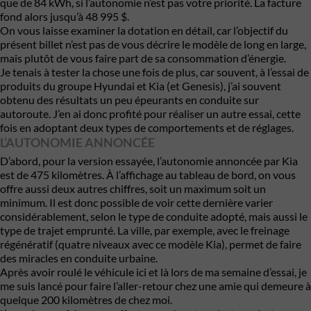
que de 84 kWh, si l’autonomie n’est pas votre priorité. La facture
fond alors jusqu’à 48 995 $.
On vous laisse examiner la dotation en détail, car l’objectif du
présent billet n’est pas de vous décrire le modèle de long en large,
mais plutôt de vous faire part de sa consommation d’énergie.
Je tenais à tester la chose une fois de plus, car souvent, à l’essai de
produits du groupe Hyundai et Kia (et Genesis), j’ai souvent
obtenu des résultats un peu épeurants en conduite sur
autoroute. J’en ai donc profité pour réaliser un autre essai, cette
fois en adoptant deux types de comportements et de réglages.
L’AUTONOMIE ANNONCÉE
D’abord, pour la version essayée, l’autonomie annoncée par Kia
est de 475 kilomètres. À l’affichage au tableau de bord, on vous
offre aussi deux autres chiffres, soit un maximum soit un
minimum. Il est donc possible de voir cette dernière varier
considérablement, selon le type de conduite adopté, mais aussi le
type de trajet emprunté. La ville, par exemple, avec le freinage
régénératif (quatre niveaux avec ce modèle Kia), permet de faire
des miracles en conduite urbaine.
Après avoir roulé le véhicule ici et là lors de ma semaine d’essai, je
me suis lancé pour faire l’aller-retour chez une amie qui demeure à
quelque 200 kilomètres de chez moi.