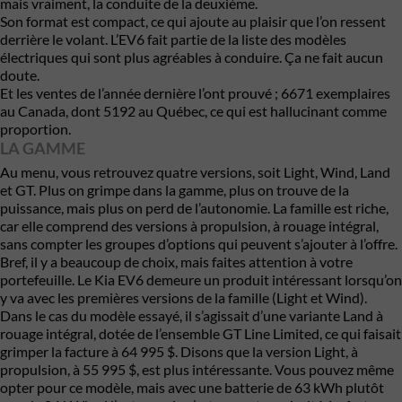
mais vraiment, la conduite de la deuxième.
Son format est compact, ce qui ajoute au plaisir que l’on ressent
derrière le volant. L’EV6 fait partie de la liste des modèles
électriques qui sont plus agréables à conduire. Ça ne fait aucun
doute.
Et les ventes de l’année dernière l’ont prouvé ; 6671 exemplaires
au Canada, dont 5192 au Québec, ce qui est hallucinant comme
proportion.
LA GAMME
Au menu, vous retrouvez quatre versions, soit Light, Wind, Land
et GT. Plus on grimpe dans la gamme, plus on trouve de la
puissance, mais plus on perd de l’autonomie. La famille est riche,
car elle comprend des versions à propulsion, à rouage intégral,
sans compter les groupes d’options qui peuvent s’ajouter à l’offre.
Bref, il y a beaucoup de choix, mais faites attention à votre
portefeuille. Le Kia EV6 demeure un produit intéressant lorsqu’on
y va avec les premières versions de la famille (Light et Wind).
Dans le cas du modèle essayé, il s’agissait d’une variante Land à
rouage intégral, dotée de l’ensemble GT Line Limited, ce qui faisait
grimper la facture à 64 995 $. Disons que la version Light, à
propulsion, à 55 995 $, est plus intéressante. Vous pouvez même
opter pour ce modèle, mais avec une batterie de 63 kWh plutôt