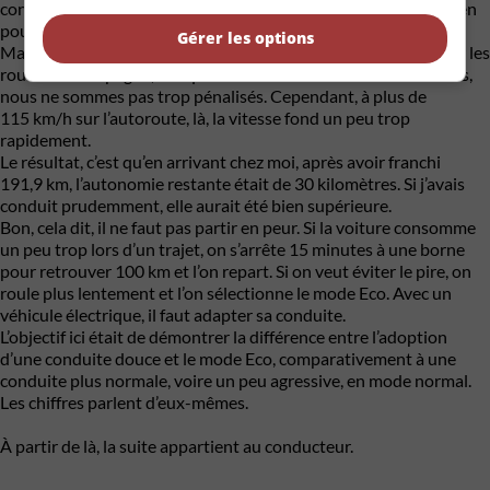
conduite normal, l’autonomie possible est passée à 310 km. Rien
pour paniquer.
Gérer les options
Mais rapidement, j’ai réalisé que la partie serait plus serrée. Sur les
routes de campagne, lorsqu’on roule à moins de 100 kilomètres,
nous ne sommes pas trop pénalisés. Cependant, à plus de
115 km/h sur l’autoroute, là, la vitesse fond un peu trop
rapidement.
Le résultat, c’est qu’en arrivant chez moi, après avoir franchi
191,9 km, l’autonomie restante était de 30 kilomètres. Si j’avais
conduit prudemment, elle aurait été bien supérieure.
Bon, cela dit, il ne faut pas partir en peur. Si la voiture consomme
un peu trop lors d’un trajet, on s’arrête 15 minutes à une borne
pour retrouver 100 km et l’on repart. Si on veut éviter le pire, on
roule plus lentement et l’on sélectionne le mode Eco. Avec un
véhicule électrique, il faut adapter sa conduite.
L’objectif ici était de démontrer la différence entre l’adoption
d’une conduite douce et le mode Eco, comparativement à une
conduite plus normale, voire un peu agressive, en mode normal.
Les chiffres parlent d’eux-mêmes.
À partir de là, la suite appartient au conducteur.