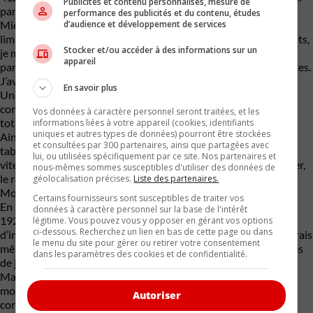
Publicités et contenu personnalisés, mesure de
paniquer.
performance des publicités et du contenu, études
d’audience et développement de services
Mieux, en traversant quelques zones de constructions, où la
limite était à 70 km/h et où les ralentissements étaient fréquents,
Stocker et/ou accéder à des informations sur un
je me suis retrouvé avec un calcul où le total de kilomètres
appareil
parcourus et de l’autonomie restante en arrivait à 525 kilomètres.
J’avais donc regagné de l’autonomie.
En savoir plus
Une fois à destination, après avoir parcouru 197,5 km, le
compteur affichait une liberté restante de 322 km. Une perte
Vos données à caractère personnel seront traitées, et les
totale de deux kilomètres sur 200 km. Excellent.
informations liées à votre appareil (cookies, identifiants
uniques et autres types de données) pourront être stockées
Ainsi, il est donc possible de parcourir ce qui est indiqué au
et consultées par 300 partenaires, ainsi que partagées avec
tableau de bord à vitesse d’autoroute, mais en mode Eco et à la
lui, ou utilisées spécifiquement par ce site. Nos partenaires et
vitesse prescrite. Car, comme vous allez rapidement le constater,
nous-mêmes sommes susceptibles d'utiliser des données de
le retour n’a pas donné les mêmes résultats.
géolocalisation précises.
Liste des partenaires.
Mode normal, vitesse entre 115 et 120 km/h
Certains fournisseurs sont susceptibles de traiter vos
En repartant de chez mon amie, le tracé recommandé était de
données à caractère personnel sur la base de l'intérêt
192 km. Considérant qu’il me restait 322 km, il n’y avait pas
légitime. Vous pouvez vous y opposer en gérant vos options
ci-dessous. Recherchez un lien en bas de cette page ou dans
d’inquiétude, en principe. Avec la même façon de conduire, j’aurais
le menu du site pour gérer ou retirer votre consentement
même pu entrer à la maison avec encore environ 127 kilomètres
dans les paramètres des cookies et de confidentialité.
de jeu.
Mais j’ai décidé de conduire normalement, c’est-à-dire avec le
mode régulier et aux vitesses auxquelles je suis habitué à
Autoriser
conduire. La première chose, c’est qu’en passant au réglage de