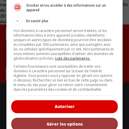
savoir que le rappel concerne les modèles Model S et X construits
Stocker et/ou accéder à des informations sur un
de 2016 à 2022, ainsi que les Model 3 et Y des années modèles
appareil
2017 à 2022.
En savoir plus
Avec des renseignements de Carbuzz
Vos données à caractère personnel seront traitées, et les
informations liées à votre appareil (cookies, identifiants
uniques et autres types de données) pourront être stockées
et consultées par 300 partenaires, ainsi que partagées avec
lui, ou utilisées spécifiquement par ce site. Nos partenaires et
nous-mêmes sommes susceptibles d'utiliser des données de
Inscrivez vous à l'infolettre.
géolocalisation précises.
Liste des partenaires.
Certains fournisseurs sont susceptibles de traiter vos
données à caractère personnel sur la base de l'intérêt
légitime. Vous pouvez vous y opposer en gérant vos options
ci-dessous. Recherchez un lien en bas de cette page ou dans
le menu du site pour gérer ou retirer votre consentement
dans les paramètres des cookies et de confidentialité.
LIENS UTILES
ACTUALITÉS
Autoriser
BANCS D'ESSAIS
VOITURES NEUVES
Gérer les options
VOITURES ÉCOLOS