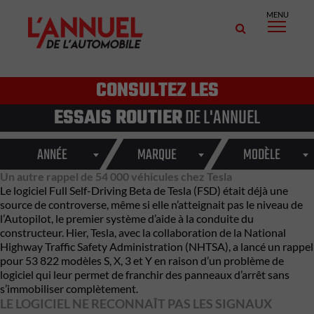
MENU
CONSULTEZ LES
ESSAIS ROUTIER
DE L'ANNUEL
ANNÉE
MARQUE
MODÈLE
Un autre rappel de 54 000 véhicules chez Tesla
Le logiciel Full Self-Driving Beta de Tesla (FSD) était déjà une
source de controverse, même si elle n’atteignait pas le niveau de
l’Autopilot, le premier système d’aide à la conduite du
constructeur. Hier, Tesla, avec la collaboration de la National
Highway Traffic Safety Administration (NHTSA), a lancé un rappel
pour 53 822 modèles S, X, 3 et Y en raison d’un problème de
logiciel qui leur permet de franchir des panneaux d’arrêt sans
s’immobiliser complètement.
LE LOGICIEL NE RECONNAÎT PAS LES SIGNAUX