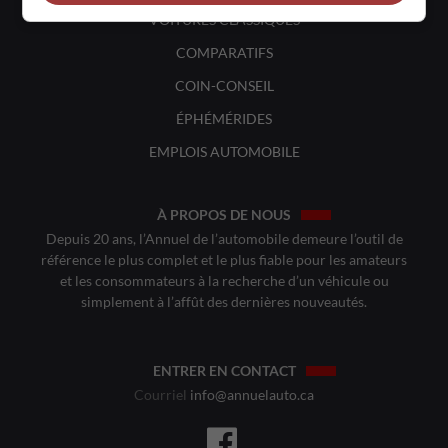
VOITURES CLASSIQUES
COMPARATIFS
COIN-CONSEIL
ÉPHÉMÉRIDES
EMPLOIS AUTOMOBILE
À PROPOS DE NOUS
Depuis 20 ans, l’Annuel de l’automobile demeure l’outil de
référence le plus complet et le plus fiable pour les amateurs
et les consommateurs à la recherche d’un véhicule ou
simplement à l’affût des dernières nouveautés.
ENTRER EN CONTACT
Courriel
info@annuelauto.ca