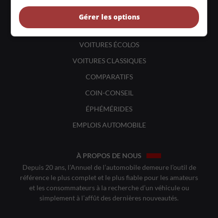
BANCS D'ESSAIS
Gérer les options
VOITURES NEUVES
VOITURES ÉCOLOS
VOITURES CLASSIQUES
COMPARATIFS
COIN-CONSEIL
ÉPHÉMÉRIDES
EMPLOIS AUTOMOBILE
À PROPOS DE NOUS
Depuis 20 ans, l’Annuel de l’automobile demeure l’outil de
référence le plus complet et le plus fiable pour les amateurs
et les consommateurs à la recherche d’un véhicule ou
simplement à l’affût des dernières nouveautés.