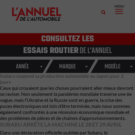
MENU
CONSULTEZ LES
ESSAIS ROUTIER
DE L'ANNUEL
ANNÉE
MARQUE
MODÈLE
Subaru suspend sa production automobile au Japon pour 2
jours
Ceux qui croyaient que les choses pourraient aller mieux devront
se raviser. Non seulement la pandémie mondiale traverse une 6e
vague, mais l’Ukraine et la Russie sont en guerre, la crise des
puces électroniques est loin d’être terminée, mais nous sommes
également confrontés à une récession économique mondiale et
des problèmes de pièces et de chaînes d’approvisionnements.
SUBARU ARRÊTE LA MACHINE LE 28 ET 29 AVRIL
Dans une déclaration officielle publiée par Subaru, le