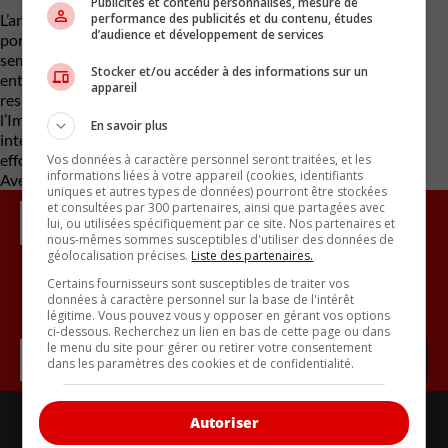
Publicités et contenu personnalisés, mesure de
performance des publicités et du contenu, études
L’année dernière, l’usine de Yajima a également dû fermer ses
d’audience et développement de services
portes après que la société se soit retrouvée à court de puces
semi-conductrices. Ce retard, qui a duré 13 jours au total, a
Stocker et/ou accéder à des informations sur un
entraîné la perte de 10 000 voitures. L’usine de Yajima est
appareil
responsable de la fabrication de modèles phares tels que
l’Impreza, la Crosstrek, la WRX, la STi et la BRZ. Cette décision
En savoir plus
intervient à un moment où Subaru espère se remettre d’un
effondrement des ventes en 2021.
Vos données à caractère personnel seront traitées, et les
informations liées à votre appareil (cookies, identifiants
Avec des renseignements de CarBuzz
uniques et autres types de données) pourront être stockées
et consultées par 300 partenaires, ainsi que partagées avec
lui, ou utilisées spécifiquement par ce site. Nos partenaires et
nous-mêmes sommes susceptibles d'utiliser des données de
géolocalisation précises.
Liste des partenaires.
Certains fournisseurs sont susceptibles de traiter vos
données à caractère personnel sur la base de l'intérêt
Inscrivez vous à l'infolettre.
légitime. Vous pouvez vous y opposer en gérant vos options
ci-dessous. Recherchez un lien en bas de cette page ou dans
le menu du site pour gérer ou retirer votre consentement
dans les paramètres des cookies et de confidentialité.
LIENS UTILES
Autoriser
ACTUALITÉS