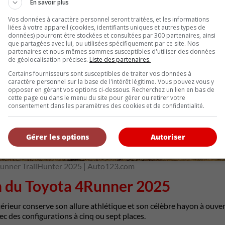
En savoir plus
Vos données à caractère personnel seront traitées, et les informations
liées à votre appareil (cookies, identifiants uniques et autres types de
données) pourront être stockées et consultées par 300 partenaires, ainsi
que partagées avec lui, ou utilisées spécifiquement par ce site. Nos
partenaires et nous-mêmes sommes susceptibles d'utiliser des données
de géolocalisation précises.
Liste des partenaires.
Certains fournisseurs sont susceptibles de traiter vos données à
caractère personnel sur la base de l'intérêt légitime. Vous pouvez vous y
opposer en gérant vos options ci-dessous. Recherchez un lien en bas de
cette page ou dans le menu du site pour gérer ou retirer votre
consentement dans les paramètres des cookies et de confidentialité.
Gérer les options
Autoriser
Runner TrailHunter 2025 | Auto123.com
n du Toyota 4Runner 2025
érieur conserve son allure athlétique et son célèbre hayon à ouvertu
ec des configurations à cinq ou sept places.