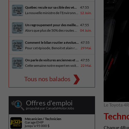
Québec recule sur sa cible des véhicules électriques
47:55
La nouvelle ministre de l’Environnement et de la Lutte contre les changements climatiques, Pascale Déry, doit confirmer que les VZE représenteront désormais 80% des ventes de véhicules neufs en 2035. Benoit et Alain en discutent avec Daniel Breton. Ils reçoivent également Bertrand Godin, qui parle d’Élégance Trois-Rivières. En essai routier Alain a roulé le Mitsubishi [...]
12 Juin.
Un regroupement pour des meilleures routes au Québec
47:55
Alors que plus de 50% des routes sont en mauvais état, le regroupement pour des meilleures routes au Québec voit le jour. Dans cet épisode, Benoit et Alain discutent avec Me Caroline Amireault, directrice générale de l’Association des constructeurs de routes et grands travaux du Québec. En essai routier Alain prend la route avec le [...]
04 Juin.
Comment le bilan routier a évoluer depuis 1973
47:55
Pour cet épisode, Benoit et alain reçoivent une porte parole de la SAAQ, Geneviève Côté, qui parle de l’actuelle campagne publicitaire au sujet du bilan routier et des gestes concrets pour diminuer les décès sur nos routes. On parle aussi au président de Lexus Canada, Martin Gilbert, de la nouvelle Lexus ES. En essai routier, [...]
29 Mai.
On parle de voitures anciennes et du nouveau Kia Seltos 2027
47:55
Cette semaine notre expert en voitures anciennes André Fitzback vient donner des trucs pour ne pas perdre ses enjoliveurs sur nos vieilles voitures. Benoit revient de la Corée du Sud et nous offre un essai exclusif du Kia Seltos 2027 qui arrive plus tard cet été et Alain a fait l’essai du Toyota Tundra hybride.
22 Mai.
Tous nos balados
Offres d'emploi
Le Toyota 4R
propulsé par CanadaMotorJobs
Techno
Mécanicien / Technicien
Garage EMP
jusqu'à
95 000 $
Chaque 4Runn