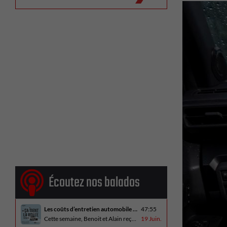
Écoutez nos balados
Les coûts d’entretien automobile en hausse
47:55
Cette semaine, Benoit et Alain reçoivent Alain Blondeau, propriétaire d’un atelier mécanique qui parle de la nouvelle réalité des coûts d’entretien en automobile. En essai routier, Alain a cinq propositions estivales et Benoit a pris la route avec une BMW i4 M60 pour ce dernier épisode de la saison. Bon été à tous!
19 Juin.