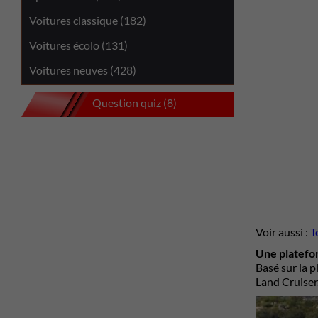
Voitures classique (182)
Voitures écolo (131)
Voitures neuves (428)
Question quiz (8)
Voir aussi :
T
Une platefo
Basé sur la 
Land Cruiser.