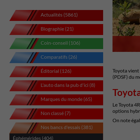
Actualités (5861)
Biographie (21)
Coin-conseil (106)
Comparatifs (26)
Toyota vient
Éditorial (126)
(PDSF) du mo
L'auto dans la pub d'ici (8)
Toyota
Marques du monde (65)
Le Toyota 4R
options hybr
Non classé (7)
On note égal
Nos bancs d'essais (381)
Éphémérides (404)