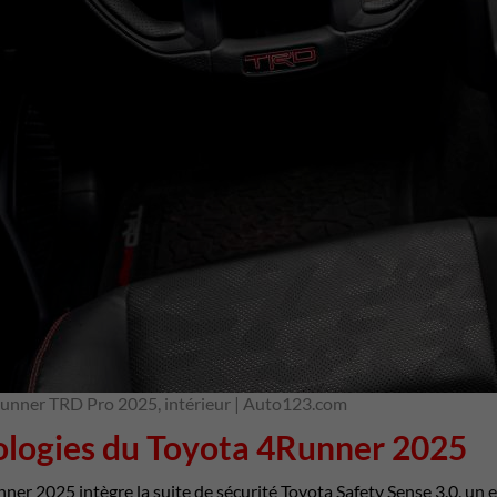
unner TRD Pro 2025, intérieur | Auto123.com
logies du Toyota 4Runner 2025
er 2025 intègre la suite de sécurité Toyota Safety Sense 3.0, un