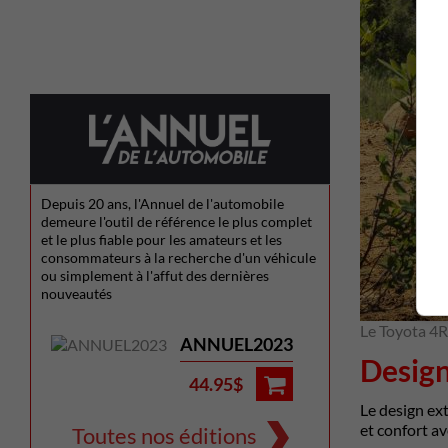
Depuis 20 ans, l'Annuel de l'automobile
demeure l'outil de référence le plus complet
et le plus fiable pour les amateurs et les
consommateurs à la recherche d'un véhicule
ou simplement à l'affut des dernières
nouveautés
Le Toyota 4
ANNUEL2023
Desig
44.95$
Le design ext
et confort av
Toutes nos éditions