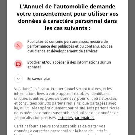
L'Annuel de l'automobile demande
À propos de l'auteur
votre consentement pour utiliser vos
Si Daniel est aujourd’hui un
données à caractère personnel dans
passionné d’automobiles, il le doit en
partie à son défunt père. Né en
les cas suivants :
1919, ce dernier a partagé avec
Daniel non seulement sa passion
pour l’automobile mais aussi son
Publicités et contenu personnalisés, mesure de
histoire. En fait, il n’est pas
performance des publicités et du contenu, études
surprenant d’apprendre que Daniel
d’audience et développement de services
a jusqu’à très récemment enseigné
l’histoire. Mais passionné d’écriture, de voitures, de course
Stocker et/ou accéder à des informations sur un
automobile et de relations humaines, il a décidé de faire de
appareil
l’automobile le centre de sa carrière, car elle est au cœur de ce
que nous sommes.
En savoir plus
Vos données à caractère personnel seront traitées, et les
informations liées à votre appareil (cookies, identifiants
Articles similaires
uniques et autres types de données) pourront être stockées
et consultées par 300 partenaires, ainsi que partagées avec
lui, ou utilisées spécifiquement par ce site. Nos partenaires et
nous-mêmes sommes susceptibles d'utiliser des données de
géolocalisation précises.
Liste des partenaires.
Certains fournisseurs sont susceptibles de traiter vos
données à caractère personnel sur la base de l'intérêt