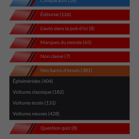
Comparatifs (26)
Éditorial (126)
L'auto dans la pub d'ici (8)
Marques du monde (65)
Non classé (7)
Nos bancs d'essais (381)
Éphémérides (404)
Voitures classique (182)
Voitures écolo (131)
Voitures neuves (428)
Question quiz (8)