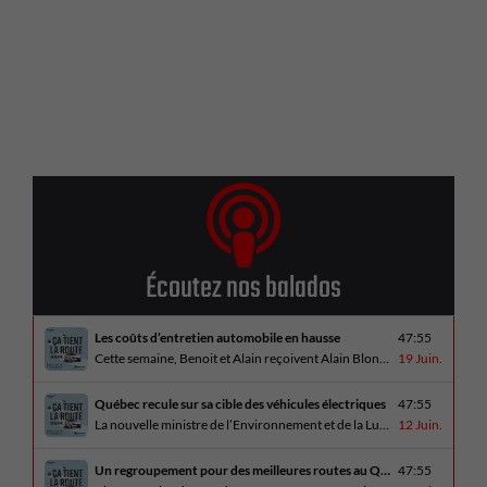
Écoutez nos balados
Les coûts d’entretien automobile en hausse
47:55
Cette semaine, Benoit et Alain reçoivent Alain Blondeau, propriétaire d’un atelier mécanique qui parle de la nouvelle réalité des coûts d’entretien en automobile. En essai routier, Alain a cinq propositions estivales et Benoit a pris la route avec une BMW i4 M60 pour ce dernier épisode de la saison. Bon été à tous!
19 Juin.
Québec recule sur sa cible des véhicules électriques
47:55
La nouvelle ministre de l’Environnement et de la Lutte contre les changements climatiques, Pascale Déry, doit confirmer que les VZE représenteront désormais 80% des ventes de véhicules neufs en 2035. Benoit et Alain en discutent avec Daniel Breton. Ils reçoivent également Bertrand Godin, qui parle d’Élégance Trois-Rivières. En essai routier Alain a roulé le Mitsubishi [...]
12 Juin.
Un regroupement pour des meilleures routes au Québec
47:55