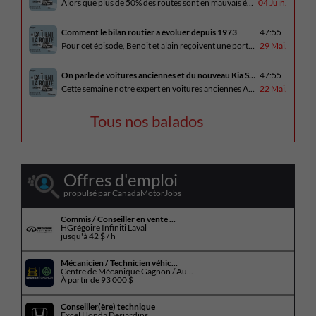
Alors que plus de 50% des routes sont en mauvais état, le regroupement pour des meilleures routes au Québec voit le jour. Dans cet épisode, Benoit et Alain discutent avec Me Caroline Amireault, directrice générale de l’Association des constructeurs de routes et grands travaux du Québec. En essai routier Alain prend la route avec le [...]
04 Juin.
Comment le bilan routier a évoluer depuis 1973
47:55
Pour cet épisode, Benoit et alain reçoivent une porte parole de la SAAQ, Geneviève Côté, qui parle de l’actuelle campagne publicitaire au sujet du bilan routier et des gestes concrets pour diminuer les décès sur nos routes. On parle aussi au président de Lexus Canada, Martin Gilbert, de la nouvelle Lexus ES. En essai routier, [...]
29 Mai.
On parle de voitures anciennes et du nouveau Kia Seltos 2027
47:55
Cette semaine notre expert en voitures anciennes André Fitzback vient donner des trucs pour ne pas perdre ses enjoliveurs sur nos vieilles voitures. Benoit revient de la Corée du Sud et nous offre un essai exclusif du Kia Seltos 2027 qui arrive plus tard cet été et Alain a fait l’essai du Toyota Tundra hybride.
22 Mai.
Tous nos balados
Offres d'emploi
propulsé par CanadaMotorJobs
Commis / Conseiller en vente ...
HGrégoire Infiniti Laval
jusqu'à
42 $ / h
Mécanicien / Technicien véhic...
Centre de Mécanique Gagnon / Au...
À partir de
93 000 $
Conseiller(ère) technique
Excel Honda Desjardins