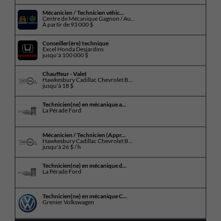
Mécanicien / Technicien véhic...
Centre de Mécanique Gagnon / Au...
À partir de
93 000 $
Conseiller(ère) technique
Excel Honda Desjardins
jusqu'à
100 000 $
Chauffeur - Valet
Hawkesbury Cadillac Chevrolet B...
jusqu'à
18 $
Technicien(ne) en mécanique a...
La Pérade Ford
Mécanicien / Technicien (Appr...
Hawkesbury Cadillac Chevrolet B...
jusqu'à
26 $ / h
Technicien(ne) en mécanique d...
La Pérade Ford
Technicien(ne) en mécanique C...
Grenier Volkswagen