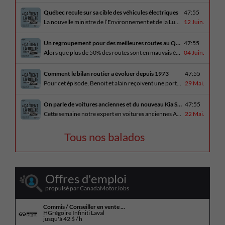
Québec recule sur sa cible des véhicules électriques
47:55
La nouvelle ministre de l’Environnement et de la Lutte contre les changements climatiques, Pascale Déry, doit confirmer que les VZE représenteront désormais 80% des ventes de véhicules neufs en 2035. Benoit et Alain en discutent avec Daniel Breton. Ils reçoivent également Bertrand Godin, qui parle d’Élégance Trois-Rivières. En essai routier Alain a roulé le Mitsubishi [...]
12 Juin.
Un regroupement pour des meilleures routes au Québec
47:55
Alors que plus de 50% des routes sont en mauvais état, le regroupement pour des meilleures routes au Québec voit le jour. Dans cet épisode, Benoit et Alain discutent avec Me Caroline Amireault, directrice générale de l’Association des constructeurs de routes et grands travaux du Québec. En essai routier Alain prend la route avec le [...]
04 Juin.
Comment le bilan routier a évoluer depuis 1973
47:55
Pour cet épisode, Benoit et alain reçoivent une porte parole de la SAAQ, Geneviève Côté, qui parle de l’actuelle campagne publicitaire au sujet du bilan routier et des gestes concrets pour diminuer les décès sur nos routes. On parle aussi au président de Lexus Canada, Martin Gilbert, de la nouvelle Lexus ES. En essai routier, [...]
29 Mai.
On parle de voitures anciennes et du nouveau Kia Seltos 2027
47:55
Cette semaine notre expert en voitures anciennes André Fitzback vient donner des trucs pour ne pas perdre ses enjoliveurs sur nos vieilles voitures. Benoit revient de la Corée du Sud et nous offre un essai exclusif du Kia Seltos 2027 qui arrive plus tard cet été et Alain a fait l’essai du Toyota Tundra hybride.
22 Mai.
Tous nos balados
Offres d'emploi
propulsé par CanadaMotorJobs
Commis / Conseiller en vente ...
HGrégoire Infiniti Laval
jusqu'à
42 $ / h