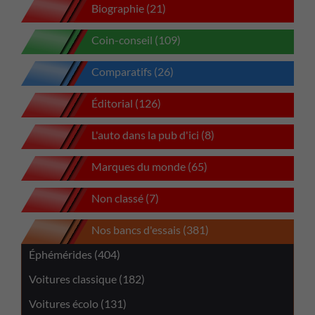
Biographie (21)
Coin-conseil (109)
Comparatifs (26)
Éditorial (126)
L'auto dans la pub d'ici (8)
Marques du monde (65)
Non classé (7)
Nos bancs d'essais (381)
Éphémérides (404)
Voitures classique (182)
Voitures écolo (131)