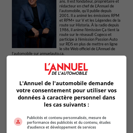
ans. Il est fondateur, propriétaire et
rédacteur en chef de L’Annuel de
l’automobile, qu’il publie depuis
2001. Il a animé les émissions RPM
et RPM+ sur V et les Légendes de la
route sur Historia. À la radio depuis
1986, il anime l'émission Ça tient la
route sur le réseau8 Cogeco et
participe à l’émission Passion Auto
sur RDS en plus de mettre en ligne
le site Web officiel de L’Annuel de
l’automobile sur annuelauto.ca.
Articles similaires
L'Annuel de l'automobile demande
votre consentement pour utiliser vos
données à caractère personnel dans
les cas suivants :
Publicités et contenu personnalisés, mesure de
performance des publicités et du contenu, études
d’audience et développement de services