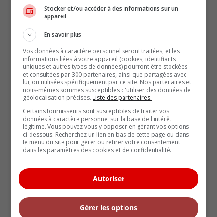
Stocker et/ou accéder à des informations sur un
appareil
En savoir plus
Nouvelle dotation haut de gamme
« Nuit » pour les Hyundai Palisade et
Vos données à caractère personnel seront traitées, et les
informations liées à votre appareil (cookies, identifiants
Ioniq 9 2027
uniques et autres types de données) pourront être stockées
et consultées par 300 partenaires, ainsi que partagées avec
L
lui, ou utilisées spécifiquement par ce site. Nos partenaires et
p
Le noir est à l’honneur chez Hyundai. Après avoir
nous-mêmes sommes susceptibles d'utiliser des données de
p
lancé la version Nuit du Tucson [...]
géolocalisation précises.
Liste des partenaires.
L
Lire la suite
Certains fournisseurs sont susceptibles de traiter vos
données à caractère personnel sur la base de l'intérêt
légitime. Vous pouvez vous y opposer en gérant vos options
ci-dessous. Recherchez un lien en bas de cette page ou dans
le menu du site pour gérer ou retirer votre consentement
dans les paramètres des cookies et de confidentialité.
Autoriser
Gérer les options