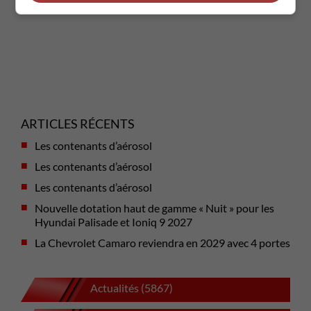
ARTICLES RÉCENTS
Les contenants d’aérosol
Les contenants d’aérosol
Les contenants d’aérosol
Nouvelle dotation haut de gamme « Nuit » pour les
Hyundai Palisade et Ioniq 9 2027
La Chevrolet Camaro reviendra en 2029 avec 4 portes
Actualités (5867)