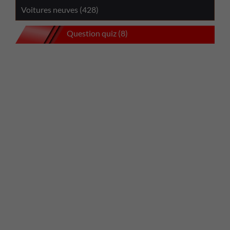
Voitures neuves (428)
Question quiz (8)