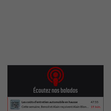
Écoutez nos balados
Les coûts d’entretien automobile en hausse
47:55
Cette semaine, Benoit et Alain reçoivent Alain Blondeau, propriétaire d’un atelier mécanique qui parle de la nouvelle réalité des coûts d’entretien en automobile. En essai routier, Alain a cinq propositions estivales et Benoit a pris la route avec une BMW i4 M60 pour ce dernier épisode de la saison. Bon été à tous!
19 Juin.