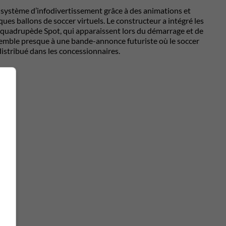
e système d’infodivertissement grâce à des animations et
ues ballons de soccer virtuels. Le constructeur a intégré les
ot quadrupède Spot, qui apparaissent lors du démarrage et de
essemble presque à une bande-annonce futuriste où le soccer
distribué dans les concessionnaires.