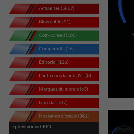
Actualités (5867)
Biographie (21)
Coin-conseil (106)
Comparatifs (26)
Éditorial (126)
L'auto dans la pub d'ici (8)
Marques du monde (65)
Non classé (7)
Nos bancs d'essais (381)
Éphémérides (404)