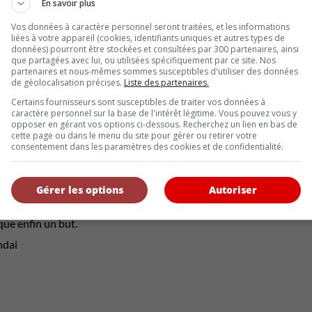
En savoir plus
Vos données à caractère personnel seront traitées, et les informations
liées à votre appareil (cookies, identifiants uniques et autres types de
ULES DÉFINIS PAR LOGICIEL PRENNENT DE L’IMPOR
données) pourront être stockées et consultées par 300 partenaires, ainsi
que partagées avec lui, ou utilisées spécifiquement par ce site. Nos
itiative, Hyundai cherche également à démontrer l’évolution rapide de
partenaires et nous-mêmes sommes susceptibles d'utiliser des données
de géolocalisation précises.
Liste des partenaires.
es à jour GPS, les systèmes embarqués deviennent aujourd’hui de
l’expérience utilisateur par téléchargement. Les constructeurs aut
Certains fournisseurs sont susceptibles de traiter vos données à
les, les thèmes visuels et les contenus connectés afin de fidéliser 
caractère personnel sur la base de l'intérêt légitime. Vous pouvez vous y
opposer en gérant vos options ci-dessous. Recherchez un lien en bas de
 Coupe du Monde devient autant un événement sportif qu’une vitr
cette page ou dans le menu du site pour gérer ou retirer votre
consentement dans les paramètres des cookies et de confidentialité.
TÉLÉCHARGER LE THÈME FIFA 2026
ffichage Coupe du Monde de la FIFA 2026 sera offert gratuitement
Gérer les options
Autoriser
télécharger via la boutique Bluelink à partir de l’application my
ment compatibles avec cette fonctionnalité. Une manière plutôt ori
que enfin un but.
ndai