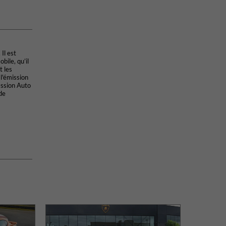
Il est
bile, qu’il
t les
 l'émission
assion Auto
de