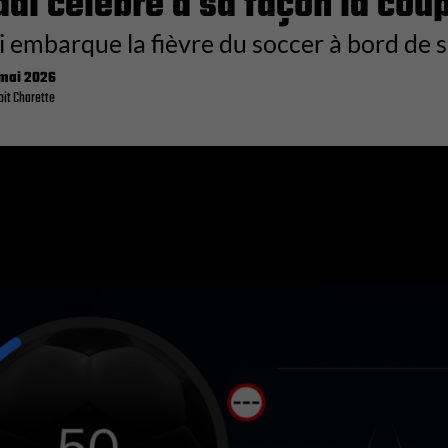
ai célèbre à sa façon la cou
 embarque la fièvre du soccer à bord de s
mai 2026
it Charette