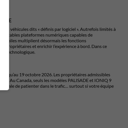
TANCE
s véhicules dits « définis par logiciel ». Autrefois limités à
 véritables plateformes numériques capables de
omobiles multiplient désormais les fonctions
les propriétaires et enrichir l’expérience à bord. Dans ce
ine technologique.
 jusqu’au 19 octobre 2026. Les propriétaires admissibles
Hyundai. Au Canada, seuls les modèles PALISADE et IONIQ 9
ginale de patienter dans le trafic… surtout si votre équipe