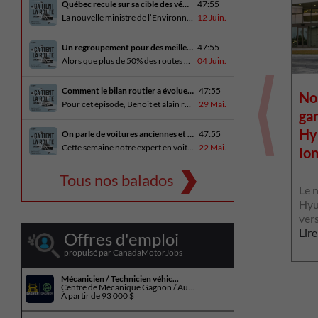
Québec recule sur sa cible des véhicules électriques
47:55
La nouvelle ministre de l’Environnement et de la Lutte contre les changements climatiques, Pascale Déry, doit confirmer que les VZE représenteront désormais 80% des ventes de véhicules neufs en 2035. Benoit et Alain en discutent avec Daniel Breton. Ils reçoivent également Bertrand Godin, qui parle d’Élégance Trois-Rivières. En essai routier Alain a roulé le Mitsubishi [...]
12 Juin.
Un regroupement pour des meilleures routes au Québec
47:55
Alors que plus de 50% des routes sont en mauvais état, le regroupement pour des meilleures routes au Québec voit le jour. Dans cet épisode, Benoit et Alain discutent avec Me Caroline Amireault, directrice générale de l’Association des constructeurs de routes et grands travaux du Québec. En essai routier Alain prend la route avec le [...]
04 Juin.
Comment le bilan routier a évoluer depuis 1973
47:55
d hommage
Volvo remplacera l'EX40
No
Pour cet épisode, Benoit et alain reçoivent une porte parole de la SAAQ, Geneviève Côté, qui parle de l’actuelle campagne publicitaire au sujet du bilan routier et des gestes concrets pour diminuer les décès sur nos routes. On parle aussi au président de Lexus Canada, Martin Gilbert, de la nouvelle Lexus ES. En essai routier, [...]
29 Mai.
ne
par le EX50 en 2027
ga
ve
Hy
On parle de voitures anciennes et du nouveau Kia Seltos 2027
47:55
Cette semaine notre expert en voitures anciennes André Fitzback vient donner des trucs pour ne pas perdre ses enjoliveurs sur nos vieilles voitures. Benoit revient de la Corée du Sud et nous offre un essai exclusif du Kia Seltos 2027 qui arrive plus tard cet été et Alain a fait l’essai du Toyota Tundra hybride.
22 Mai.
Io
Volvo poursuit la refonte de sa
gamme électrique. Selon des
e 60e
Tous nos balados
informations obtenues par
lématique
Le n
Automotive News, [...]
ent de la
Hyu
Lire la suite
vers
Lire
Offres d'emploi
propulsé par CanadaMotorJobs
Mécanicien / Technicien véhic...
Centre de Mécanique Gagnon / Au...
À partir de
93 000 $