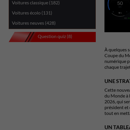
Voitures classique (182)
Voitures écolo (131)
Voitures neuves (428)
Question quiz (8)
À quelques s
Coupe du Mo
numérique plo
chaque trajet
UNE STRA
Cette nouvea
du Monde à l
2026, qui se
président et
tout en mett
UN TABLE