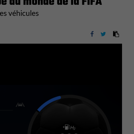
pe du monde de la FIFA
es véhicules
Next