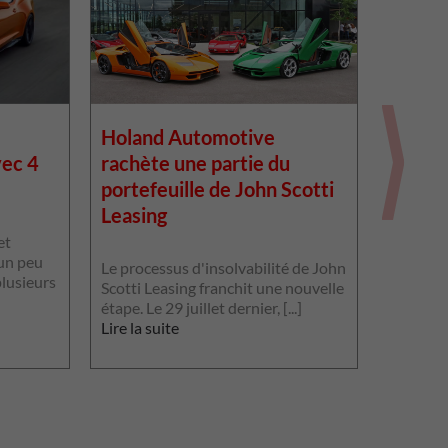
Holand Automotive
Holan
vec 4
rachète une partie du
rachèt
portefeuille de John Scotti
portef
Leasing
Leasin
et
un peu
Le processus d'insolvabilité de John
Le proce
plusieurs
Scotti Leasing franchit une nouvelle
Scotti L
étape. Le 29 juillet dernier, [...]
étape. Le 
Lire la suite
Lire la s