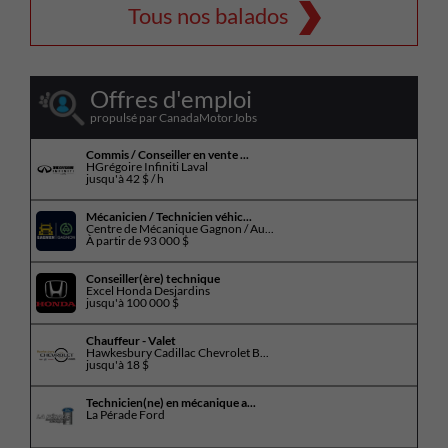
Tous nos balados
Offres d'emploi
propulsé par CanadaMotorJobs
Commis / Conseiller en vente ...
HGrégoire Infiniti Laval
jusqu'à
42 $ / h
Mécanicien / Technicien véhic...
Centre de Mécanique Gagnon / Au...
À partir de
93 000 $
Conseiller(ère) technique
Excel Honda Desjardins
jusqu'à
100 000 $
Chauffeur - Valet
Hawkesbury Cadillac Chevrolet B...
jusqu'à
18 $
Technicien(ne) en mécanique a...
La Pérade Ford