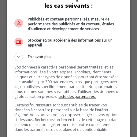
les cas suivants :
Publicités et contenu personnalisés, mesure de
performance des publicités et du contenu, études
d’audience et développement de services
Stocker et/ou accéder à des informations sur un
appareil
En savoir plus
Vos données à caractère personnel seront traitées, et les
informations liées à votre appareil (cookies, identifiants
uniques et autres types de données) pourront être stockées
et consultées par 300 partenaires, ainsi que partagées avec
lui, ou utilisées spécifiquement par ce site. Nos partenaires et
nous-mêmes sommes susceptibles d'utiliser des données de
ARTICLES RÉCENTS
géolocalisation précises.
Liste des partenaires.
Nouvelle dotation haut de gamme « Nuit » pour les
Certains fournisseurs sont susceptibles de traiter vos
données à caractère personnel sur la base de l'intérêt
Hyundai Palisade et Ioniq 9 2027
légitime. Vous pouvez vous y opposer en gérant vos options
La Chevrolet Camaro reviendra en 2029 avec 4 portes
ci-dessous. Recherchez un lien en bas de cette page ou dans
le menu du site pour gérer ou retirer votre consentement
Holand Automotive rachète une partie du
dans les paramètres des cookies et de confidentialité.
portefeuille de John Scotti Leasing