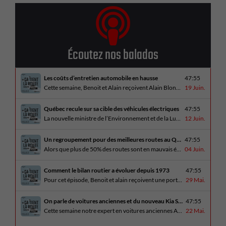
Écoutez nos balados
Les coûts d’entretien automobile en hausse
47:55
Cette semaine, Benoit et Alain reçoivent Alain Blondeau, propriétaire d’un atelier mécanique qui parle de la nouvelle réalité des coûts d’entretien en automobile. En essai routier, Alain a cinq propositions estivales et Benoit a pris la route avec une BMW i4 M60 pour ce dernier épisode de la saison. Bon été à tous!
19 Juin.
Québec recule sur sa cible des véhicules électriques
47:55
La nouvelle ministre de l’Environnement et de la Lutte contre les changements climatiques, Pascale Déry, doit confirmer que les VZE représenteront désormais 80% des ventes de véhicules neufs en 2035. Benoit et Alain en discutent avec Daniel Breton. Ils reçoivent également Bertrand Godin, qui parle d’Élégance Trois-Rivières. En essai routier Alain a roulé le Mitsubishi [...]
12 Juin.
Un regroupement pour des meilleures routes au Québec
47:55
Alors que plus de 50% des routes sont en mauvais état, le regroupement pour des meilleures routes au Québec voit le jour. Dans cet épisode, Benoit et Alain discutent avec Me Caroline Amireault, directrice générale de l’Association des constructeurs de routes et grands travaux du Québec. En essai routier Alain prend la route avec le [...]
04 Juin.
Comment le bilan routier a évoluer depuis 1973
47:55
Pour cet épisode, Benoit et alain reçoivent une porte parole de la SAAQ, Geneviève Côté, qui parle de l’actuelle campagne publicitaire au sujet du bilan routier et des gestes concrets pour diminuer les décès sur nos routes. On parle aussi au président de Lexus Canada, Martin Gilbert, de la nouvelle Lexus ES. En essai routier, [...]
29 Mai.
On parle de voitures anciennes et du nouveau Kia Seltos 2027
47:55
Cette semaine notre expert en voitures anciennes André Fitzback vient donner des trucs pour ne pas perdre ses enjoliveurs sur nos vieilles voitures. Benoit revient de la Corée du Sud et nous offre un essai exclusif du Kia Seltos 2027 qui arrive plus tard cet été et Alain a fait l’essai du Toyota Tundra hybride.
22 Mai.