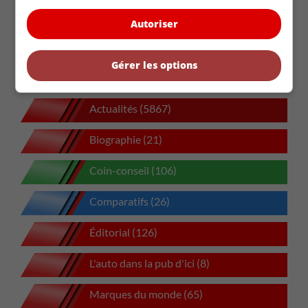
Holand Automotive rachète une partie du
Autoriser
portefeuille de John Scotti Leasing
Toyota prépare une nouvelle génération de batteries
hybrides
Gérer les options
Actualités (5867)
Biographie (21)
Coin-conseil (106)
Comparatifs (26)
Éditorial (126)
L'auto dans la pub d'ici (8)
Marques du monde (65)