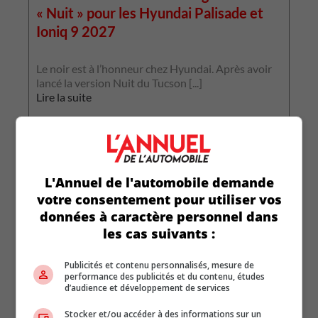
« Nuit » pour les Hyundai Palisade et
Ioniq 9 2027
L
p
Le noir est à l’honneur chez Hyundai. Après avoir
p
lancé la version Nuit du Tucson [...]
L
Lire la suite
L'Annuel de l'automobile demande
votre consentement pour utiliser vos
données à caractère personnel dans
les cas suivants :
Publicités et contenu personnalisés, mesure de
performance des publicités et du contenu, études
d’audience et développement de services
Stocker et/ou accéder à des informations sur un