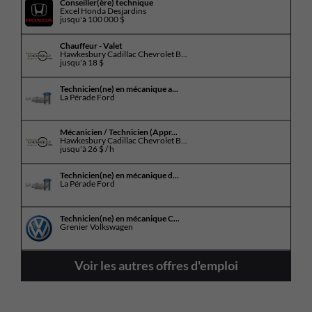
Conseiller(ère) technique
Excel Honda Desjardins
jusqu'à
100 000 $
Chauffeur - Valet
Hawkesbury Cadillac Chevrolet B...
jusqu'à
18 $
Technicien(ne) en mécanique a...
La Pérade Ford
Mécanicien / Technicien (Appr...
Hawkesbury Cadillac Chevrolet B...
jusqu'à
26 $ / h
Technicien(ne) en mécanique d...
La Pérade Ford
Technicien(ne) en mécanique C...
Grenier Volkswagen
Voir les autres offres d'emploi