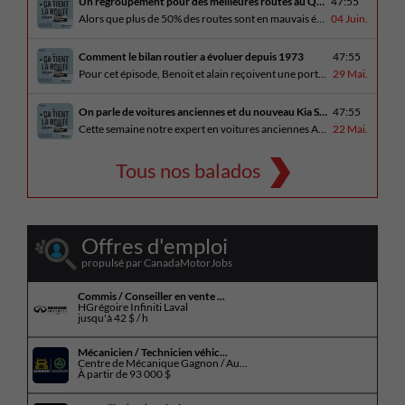
Un regroupement pour des meilleures routes au Québec
47:55
Alors que plus de 50% des routes sont en mauvais état, le regroupement pour des meilleures routes au Québec voit le jour. Dans cet épisode, Benoit et Alain discutent avec Me Caroline Amireault, directrice générale de l’Association des constructeurs de routes et grands travaux du Québec. En essai routier Alain prend la route avec le [...]
04 Juin.
Comment le bilan routier a évoluer depuis 1973
47:55
Pour cet épisode, Benoit et alain reçoivent une porte parole de la SAAQ, Geneviève Côté, qui parle de l’actuelle campagne publicitaire au sujet du bilan routier et des gestes concrets pour diminuer les décès sur nos routes. On parle aussi au président de Lexus Canada, Martin Gilbert, de la nouvelle Lexus ES. En essai routier, [...]
29 Mai.
On parle de voitures anciennes et du nouveau Kia Seltos 2027
47:55
Cette semaine notre expert en voitures anciennes André Fitzback vient donner des trucs pour ne pas perdre ses enjoliveurs sur nos vieilles voitures. Benoit revient de la Corée du Sud et nous offre un essai exclusif du Kia Seltos 2027 qui arrive plus tard cet été et Alain a fait l’essai du Toyota Tundra hybride.
22 Mai.
Tous nos balados
Offres d'emploi
propulsé par CanadaMotorJobs
Commis / Conseiller en vente ...
HGrégoire Infiniti Laval
jusqu'à
42 $ / h
Mécanicien / Technicien véhic...
Centre de Mécanique Gagnon / Au...
À partir de
93 000 $