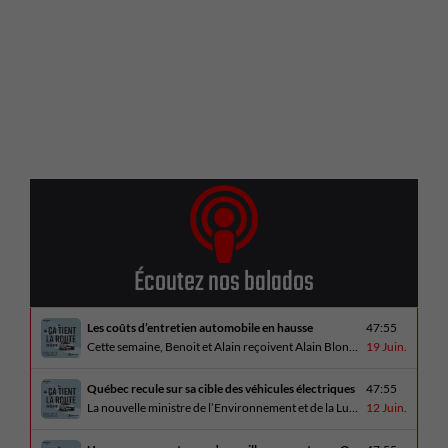
Écoutez nos balados
Les coûts d’entretien automobile en hausse
47:55
Cette semaine, Benoit et Alain reçoivent Alain Blondeau, propriétaire d’un atelier mécanique qui parle de la nouvelle réalité des coûts d’entretien en automobile. En essai routier, Alain a cinq propositions estivales et Benoit a pris la route avec une BMW i4 M60 pour ce dernier épisode de la saison. Bon été à tous!
19 Juin.
Québec recule sur sa cible des véhicules électriques
47:55
La nouvelle ministre de l’Environnement et de la Lutte contre les changements climatiques, Pascale Déry, doit confirmer que les VZE représenteront désormais 80% des ventes de véhicules neufs en 2035. Benoit et Alain en discutent avec Daniel Breton. Ils reçoivent également Bertrand Godin, qui parle d’Élégance Trois-Rivières. En essai routier Alain a roulé le Mitsubishi [...]
12 Juin.