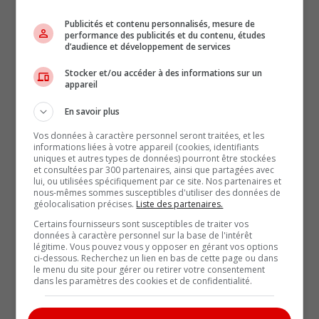
Changement de garde chez Nissan Design : Alfonso
Albaisa tire sa révérence
Publicités et contenu personnalisés, mesure de
performance des publicités et du contenu, études
d’audience et développement de services
Actualités (5863)
Stocker et/ou accéder à des informations sur un
appareil
Biographie (21)
En savoir plus
Coin-conseil (106)
Vos données à caractère personnel seront traitées, et les
informations liées à votre appareil (cookies, identifiants
uniques et autres types de données) pourront être stockées
Comparatifs (26)
et consultées par 300 partenaires, ainsi que partagées avec
lui, ou utilisées spécifiquement par ce site. Nos partenaires et
nous-mêmes sommes susceptibles d'utiliser des données de
Éditorial (126)
géolocalisation précises.
Liste des partenaires.
Certains fournisseurs sont susceptibles de traiter vos
L'auto dans la pub d'ici (8)
données à caractère personnel sur la base de l'intérêt
légitime. Vous pouvez vous y opposer en gérant vos options
ci-dessous. Recherchez un lien en bas de cette page ou dans
Marques du monde (65)
le menu du site pour gérer ou retirer votre consentement
dans les paramètres des cookies et de confidentialité.
Non classé (7)