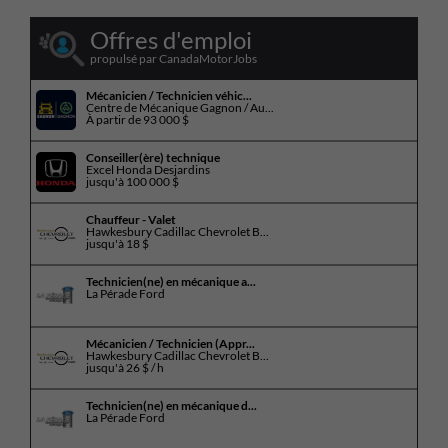
Offres d'emploi
propulsé par CanadaMotorJobs
Mécanicien / Technicien véhic...
Centre de Mécanique Gagnon / Au...
À partir de
93 000 $
Conseiller(ère) technique
Excel Honda Desjardins
jusqu'à
100 000 $
Chauffeur - Valet
Hawkesbury Cadillac Chevrolet B...
jusqu'à
18 $
Technicien(ne) en mécanique a...
La Pérade Ford
Mécanicien / Technicien (Appr...
Hawkesbury Cadillac Chevrolet B...
jusqu'à
26 $ / h
Technicien(ne) en mécanique d...
La Pérade Ford