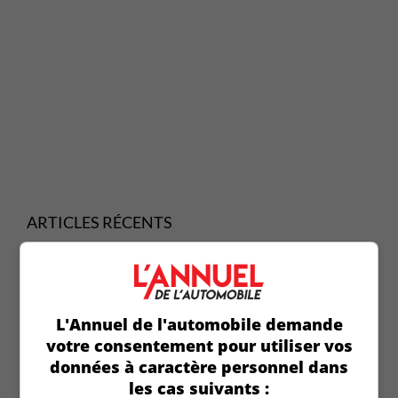
ARTICLES RÉCENTS
Toyota prépare une nouvelle génération de batteries
hybrides
Ford donne le nom de Fathom à sa nouvelle
camionnette électrique
L'Annuel de l'automobile demande
Les sièges chauffants dominent la liste des
votre consentement pour utiliser vos
équipements les plus recherchés
données à caractère personnel dans
GM prolonge son alliance avec SAIC jusqu'en 2047
les cas suivants :