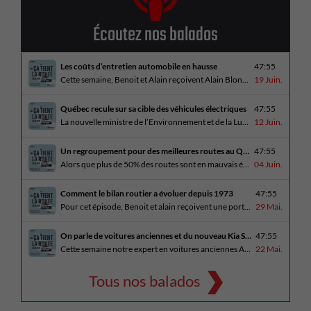
Écoutez nos balados
Les coûts d’entretien automobile en hausse
47:55
Cette semaine, Benoit et Alain reçoivent Alain Blondeau, propriétaire d’un atelier mécanique qui parle de la nouvelle réalité des coûts d’entretien en automobile. En essai routier, Alain a cinq propositions estivales et Benoit a pris la route avec une BMW i4 M60 pour ce dernier épisode de la saison. Bon été à tous!
19 Juin.
Québec recule sur sa cible des véhicules électriques
47:55
La nouvelle ministre de l’Environnement et de la Lutte contre les changements climatiques, Pascale Déry, doit confirmer que les VZE représenteront désormais 80% des ventes de véhicules neufs en 2035. Benoit et Alain en discutent avec Daniel Breton. Ils reçoivent également Bertrand Godin, qui parle d’Élégance Trois-Rivières. En essai routier Alain a roulé le Mitsubishi [...]
12 Juin.
Un regroupement pour des meilleures routes au Québec
47:55
Alors que plus de 50% des routes sont en mauvais état, le regroupement pour des meilleures routes au Québec voit le jour. Dans cet épisode, Benoit et Alain discutent avec Me Caroline Amireault, directrice générale de l’Association des constructeurs de routes et grands travaux du Québec. En essai routier Alain prend la route avec le [...]
04 Juin.
Comment le bilan routier a évoluer depuis 1973
47:55
Pour cet épisode, Benoit et alain reçoivent une porte parole de la SAAQ, Geneviève Côté, qui parle de l’actuelle campagne publicitaire au sujet du bilan routier et des gestes concrets pour diminuer les décès sur nos routes. On parle aussi au président de Lexus Canada, Martin Gilbert, de la nouvelle Lexus ES. En essai routier, [...]
29 Mai.
On parle de voitures anciennes et du nouveau Kia Seltos 2027
47:55
Cette semaine notre expert en voitures anciennes André Fitzback vient donner des trucs pour ne pas perdre ses enjoliveurs sur nos vieilles voitures. Benoit revient de la Corée du Sud et nous offre un essai exclusif du Kia Seltos 2027 qui arrive plus tard cet été et Alain a fait l’essai du Toyota Tundra hybride.
22 Mai.
Tous nos balados