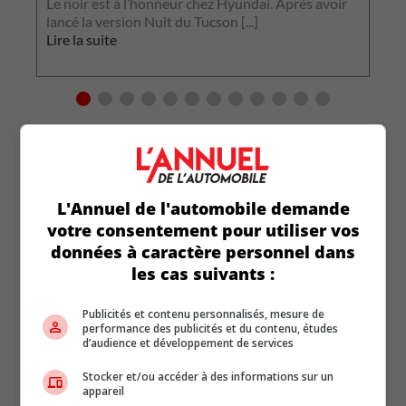
Le noir est à l’honneur chez Hyundai. Après avoir
p
lancé la version Nuit du Tucson [...]
L
Lire la suite
L'Annuel de l'automobile demande
votre consentement pour utiliser vos
données à caractère personnel dans
les cas suivants :
Publicités et contenu personnalisés, mesure de
performance des publicités et du contenu, études
d’audience et développement de services
Stocker et/ou accéder à des informations sur un
appareil