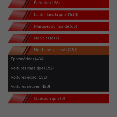
Éditorial (126)
L'auto dans la pub d'ici (8)
Marques du monde (65)
Non classé (7)
Nos bancs d'essais (381)
Éphémérides (404)
Voitures classique (182)
Voitures écolo (131)
Voitures neuves (428)
Question quiz (8)