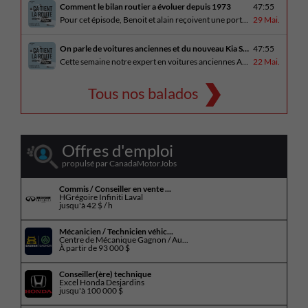
Comment le bilan routier a évoluer depuis 1973
47:55
Pour cet épisode, Benoit et alain reçoivent une porte parole de la SAAQ, Geneviève Côté, qui parle de l’actuelle campagne publicitaire au sujet du bilan routier et des gestes concrets pour diminuer les décès sur nos routes. On parle aussi au président de Lexus Canada, Martin Gilbert, de la nouvelle Lexus ES. En essai routier, [...]
29 Mai.
On parle de voitures anciennes et du nouveau Kia Seltos 2027
47:55
Cette semaine notre expert en voitures anciennes André Fitzback vient donner des trucs pour ne pas perdre ses enjoliveurs sur nos vieilles voitures. Benoit revient de la Corée du Sud et nous offre un essai exclusif du Kia Seltos 2027 qui arrive plus tard cet été et Alain a fait l’essai du Toyota Tundra hybride.
22 Mai.
Tous nos balados
Offres d'emploi
propulsé par CanadaMotorJobs
Commis / Conseiller en vente ...
HGrégoire Infiniti Laval
jusqu'à
42 $ / h
Mécanicien / Technicien véhic...
Centre de Mécanique Gagnon / Au...
À partir de
93 000 $
Conseiller(ère) technique
Excel Honda Desjardins
jusqu'à
100 000 $