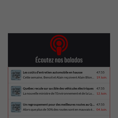
Écoutez nos balados
Les coûts d’entretien automobile en hausse
47:55
Cette semaine, Benoit et Alain reçoivent Alain Blondeau, propriétaire d’un atelier mécanique qui parle de la nouvelle réalité des coûts d’entretien en automobile. En essai routier, Alain a cinq propositions estivales et Benoit a pris la route avec une BMW i4 M60 pour ce dernier épisode de la saison. Bon été à tous!
19 Juin.
Québec recule sur sa cible des véhicules électriques
47:55
La nouvelle ministre de l’Environnement et de la Lutte contre les changements climatiques, Pascale Déry, doit confirmer que les VZE représenteront désormais 80% des ventes de véhicules neufs en 2035. Benoit et Alain en discutent avec Daniel Breton. Ils reçoivent également Bertrand Godin, qui parle d’Élégance Trois-Rivières. En essai routier Alain a roulé le Mitsubishi [...]
12 Juin.
Un regroupement pour des meilleures routes au Québec
47:55
Alors que plus de 50% des routes sont en mauvais état, le regroupement pour des meilleures routes au Québec voit le jour. Dans cet épisode, Benoit et Alain discutent avec Me Caroline Amireault, directrice générale de l’Association des constructeurs de routes et grands travaux du Québec. En essai routier Alain prend la route avec le [...]
04 Juin.