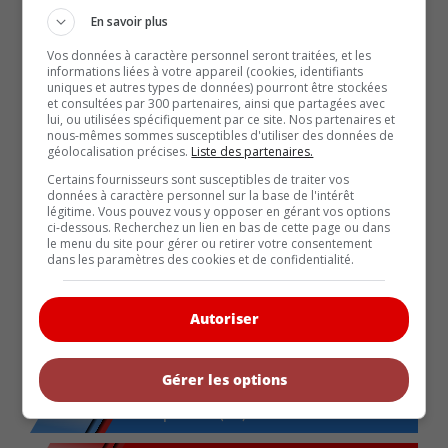
ARTICLES RÉCENTS
En savoir plus
Les contenants d’aérosol
Vos données à caractère personnel seront traitées, et les
Nouvelle dotation haut de gamme « Nuit » pour les
informations liées à votre appareil (cookies, identifiants
Hyundai Palisade et Ioniq 9 2027
uniques et autres types de données) pourront être stockées
et consultées par 300 partenaires, ainsi que partagées avec
La Chevrolet Camaro reviendra en 2029 avec 4 portes
lui, ou utilisées spécifiquement par ce site. Nos partenaires et
nous-mêmes sommes susceptibles d'utiliser des données de
Holand Automotive rachète une partie du
géolocalisation précises.
Liste des partenaires.
portefeuille de John Scotti Leasing
Certains fournisseurs sont susceptibles de traiter vos
Holand Automotive rachète une partie du
données à caractère personnel sur la base de l'intérêt
légitime. Vous pouvez vous y opposer en gérant vos options
portefeuille de John Scotti Leasing
ci-dessous. Recherchez un lien en bas de cette page ou dans
le menu du site pour gérer ou retirer votre consentement
dans les paramètres des cookies et de confidentialité.
Actualités (5867)
Autoriser
Biographie (21)
Coin-conseil (107)
Gérer les options
Comparatifs (26)