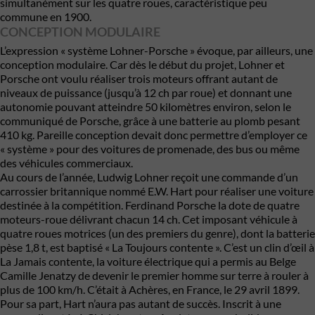
simultanément sur les quatre roues, caractéristique peu
commune en 1900.
CONCEPTION MODULAIRE
L’expression « système Lohner-Porsche » évoque, par ailleurs, une
conception modulaire. Car dès le début du projet, Lohner et
Porsche ont voulu réaliser trois moteurs offrant autant de
niveaux de puissance (jusqu’à 12 ch par roue) et donnant une
autonomie pouvant atteindre 50 kilomètres environ, selon le
communiqué de Porsche, grâce à une batterie au plomb pesant
410 kg. Pareille conception devait donc permettre d’employer ce
« système » pour des voitures de promenade, des bus ou même
des véhicules commerciaux.
Au cours de l’année, Ludwig Lohner reçoit une commande d’un
carrossier britannique nommé E.W. Hart pour réaliser une voiture
destinée à la compétition. Ferdinand Porsche la dote de quatre
moteurs-roue délivrant chacun 14 ch. Cet imposant véhicule à
quatre roues motrices (un des premiers du genre), dont la batterie
pèse 1,8 t, est baptisé « La Toujours contente ». C’est un clin d’œil à
La Jamais contente, la voiture électrique qui a permis au Belge
Camille Jenatzy de devenir le premier homme sur terre à rouler à
plus de 100 km/h. C’était à Achères, en France, le 29 avril 1899.
Pour sa part, Hart n’aura pas autant de succès. Inscrit à une