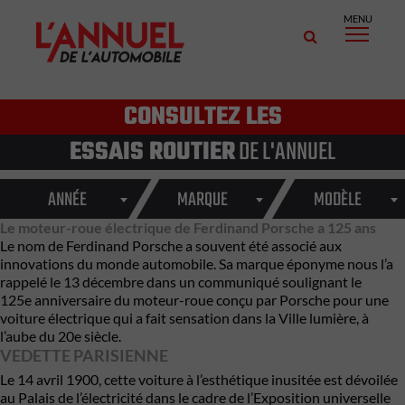
MENU
CONSULTEZ LES
ESSAIS ROUTIER
DE L'ANNUEL
ANNÉE
MARQUE
MODÈLE
Le moteur-roue électrique de Ferdinand Porsche a 125 ans
Le nom de
Ferdinand Porsche
a souvent été associé aux
innovations du monde automobile. Sa marque éponyme nous l’a
rappelé le 13 décembre dans un communiqué soulignant le
125e anniversaire du moteur-roue conçu par
Porsche
pour une
voiture électrique qui a fait sensation dans la Ville lumière, à
l’aube du 20e siècle.
VEDETTE PARISIENNE
Le 14 avril 1900, cette voiture à l’esthétique inusitée est dévoilée
au Palais de l’électricité dans le cadre de l’Exposition universelle