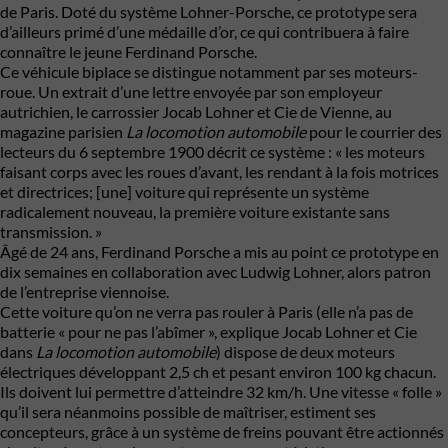
de Paris. Doté du système Lohner-Porsche, ce prototype sera
d’ailleurs primé d’une médaille d’or, ce qui contribuera à faire
connaître le jeune Ferdinand Porsche.
Ce véhicule biplace se distingue notamment par ses moteurs-
roue. Un extrait d’une lettre envoyée par son employeur
autrichien, le carrossier Jocab Lohner et Cie de Vienne, au
magazine parisien
La locomotion automobile
pour le courrier des
lecteurs du 6 septembre 1900 décrit ce système : « les moteurs
faisant corps avec les roues d’avant, les rendant à la fois motrices
et directrices; [une] voiture qui représente un système
radicalement nouveau, la première voiture existante sans
transmission. »
Âgé de 24 ans, Ferdinand Porsche a mis au point ce prototype en
dix semaines en collaboration avec Ludwig Lohner, alors patron
de l’entreprise viennoise.
Cette voiture qu’on ne verra pas rouler à Paris (elle n’a pas de
batterie « pour ne pas l’abîmer », explique Jocab Lohner et Cie
dans
La locomotion automobile
) dispose de deux moteurs
électriques développant 2,5 ch et pesant environ 100 kg chacun.
Ils doivent lui permettre d’atteindre 32 km/h. Une vitesse « folle »
qu’il sera néanmoins possible de maîtriser, estiment ses
concepteurs, grâce à un système de freins pouvant être actionnés