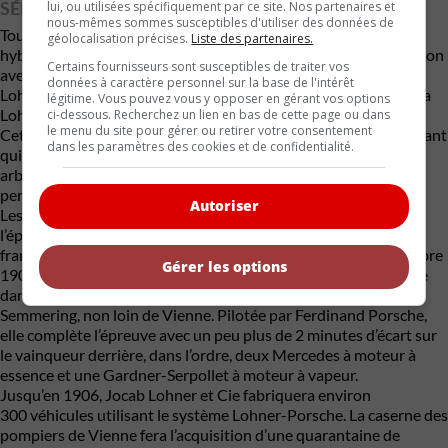
SÉRIE
lui, ou utilisées spécifiquement par ce site. Nos partenaires et
nous-mêmes sommes susceptibles d'utiliser des données de
Toujours en 1901, en modifiant le concept de cette première
géolocalisation précises.
Liste des partenaires.
hybride, Ferdinand Porsche développe cette fois en collaboration
Certains fournisseurs sont susceptibles de traiter vos
avec Otto Grünwald, le directeur de la production de Jocab
données à caractère personnel sur la base de l'intérêt
Lohner et Cie, une variante qui pourra être produite en série : la
légitime. Vous pouvez vous y opposer en gérant vos options
Lohner-Porsche Mixte.
ci-dessous. Recherchez un lien en bas de cette page ou dans
le menu du site pour gérer ou retirer votre consentement
Cette voiture aura un 4-cylindres Daimler de 5,5 L monté à l’avant
dans les paramètres des cookies et de confidentialité.
qui est relié à une génératrice logée sous la banquette par un
arbre de transmission. Fort de ses 25 ch, cet imposant moteur
permet à la Mixte d’atteindre 80 km/h.
Autoriser
Les courses d’automobiles jouissant d’une grande popularité à
l’époque, l’entreprise viennoise tente sa chance. Le magazine
français
L’Auto-vélo
nous apprend, par exemple, qu’en septembre
Gérer les options
1901, une « voiture mixte Lohner-Porsche » termine quatrième
dans la catégorie des « plus de 650 kg » à la course de côte du
Semmering, non loin de Vienne. Pilotée par Ferdinand Porsche,
elle complète l’épreuve avec un peu plus de 2 minutes d’écart sur
le vainqueur derrière, dans l’ordre, deux Mercedes à moteur à
essence et une Gardner-Serpollet à moteur à vapeur.
Jusqu’en 1906, Jocab Lohner et Cie fabriquera environ
300 véhicules utilisant le système Lohner-Porsche. La caserne des
pompiers de Vienne fera l’acquisition d’une quarantaine de