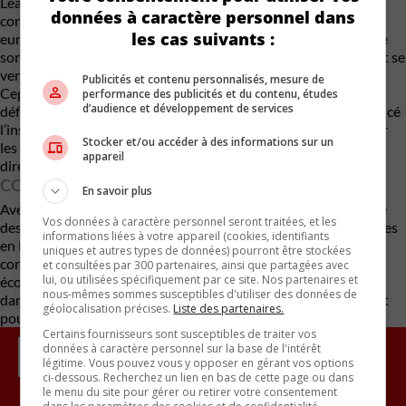
Leapmotor prépare également la production localisée de
données à caractère personnel dans
composants, visant ainsi à renforcer sa présence sur le marché
les cas suivants :
européen. En parallèle, la société chinoise envisage de produire
son SUV C10 en Chine et de l’exporter en Europe, où il pourrait se
vendre à des prix plus élevés.
Publicités et contenu personnalisés, mesure de
Cependant, cette expansion en Europe fait face à de nouveaux
performance des publicités et du contenu, études
d’audience et développement de services
défis. La semaine dernière, la Commission européenne a annoncé
l’instauration de droits de douane supplémentaires de 21% sur
Stocker et/ou accéder à des informations sur un
les véhicules électriques importés de Chine, ce qui affectera
appareil
directement les plans de Leapmotor.
CONCLUSION
En savoir plus
Avec ce partenariat, Stellantis et Leapmotor s’affirment comme
Vos données à caractère personnel seront traitées, et les
des acteurs clés dans l’industrialisation des véhicules électriques
informations liées à votre appareil (cookies, identifiants
en Europe, tout en offrant une alternative compétitive aux
uniques et autres types de données) pourront être stockées
constructeurs traditionnels grâce à une production plus
et consultées par 300 partenaires, ainsi que partagées avec
lui, ou utilisées spécifiquement par ce site. Nos partenaires et
économique. Les deux entreprises devront toutefois naviguer
nous-mêmes sommes susceptibles d'utiliser des données de
dans un contexte réglementaire européen de plus en plus strict
géolocalisation précises.
Liste des partenaires.
pour continuer à se développer sur le marché.
Certains fournisseurs sont susceptibles de traiter vos
données à caractère personnel sur la base de l'intérêt
légitime. Vous pouvez vous y opposer en gérant vos options
ci-dessous. Recherchez un lien en bas de cette page ou dans
le menu du site pour gérer ou retirer votre consentement