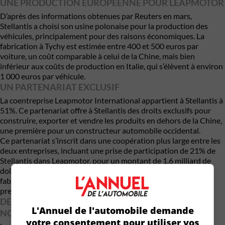
UNE PRODUCTION EUROPÉENNE POUR LEAPMOTOR
D’après des informations obtenues par Reuters en mars,
Stellantis a choisi son usine polonaise pour la production des
véhicules, principalement pour des raisons économiques. La
fabrication à Tychy est estimée entre 400 et 500 euros par
voiture, un coût comparable à celui de la Chine, mais bien
inférieur aux coûts de production en Italie, qui s’élèvent à environ
1 000 euros par véhicule.
UN PARTENARIAT EXCLUSIF
La coentreprise Leapmotor International appartient à Stellantis à
51%. Ce partenariat offre à Stellantis des droits exclusifs pour
construire, exporter et vendre les produits en dehors de la Chine,
une première pour un constructeur automobile occidental.
Ce partenariat s’inscrit dans une coopération plus large entre les
deux entreprises, incluant une prise de participation de 21% de
Stellantis dans Leapmotor, pour un montant de 1,6 milliard de
dollars. En plus du modèle T03, la coentreprise prévoit de
fabriquer le SUV Leapmotor A12 à l’usine polonaise dès le
premier trimestre 2025.
DES AMBITIONS MONDIALES MALGRÉ LES
L'Annuel de l'automobile demande
NOUVELLES TAXES EUROPÉENNES
votre consentement pour utiliser vos