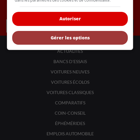
dans les paramètres des cookies et de confidentialité.
Inscrivez vous à l'infolettre.
Autoriser
Gérer les options
LIENS UTILES
ACTUALITÉS
BANCS D'ESSAIS
VOITURES NEUVES
VOITURES ÉCOLOS
VOITURES CLASSIQUES
COMPARATIFS
COIN-CONSEIL
ÉPHÉMÉRIDES
EMPLOIS AUTOMOBILE