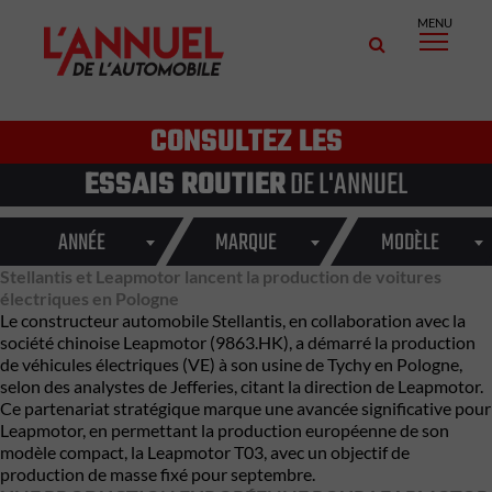
MENU
CONSULTEZ LES
ESSAIS ROUTIER
DE L'ANNUEL
ANNÉE
MARQUE
MODÈLE
Stellantis et Leapmotor lancent la production de voitures
électriques en Pologne
Le constructeur automobile Stellantis, en collaboration avec la
société chinoise Leapmotor (9863.HK), a démarré la production
de véhicules électriques (VE) à son usine de Tychy en Pologne,
selon des analystes de Jefferies, citant la direction de Leapmotor.
Ce
partenariat stratégique
marque une avancée significative pour
Leapmotor, en permettant la production européenne de son
modèle compact, la Leapmotor T03, avec un objectif de
production de masse fixé pour septembre.