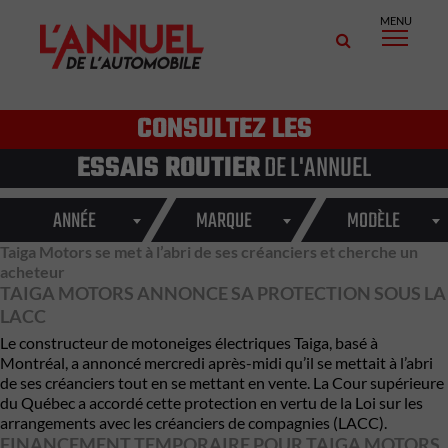
MENU
CONSULTEZ LES
ESSAIS ROUTIER
DE L'ANNUEL
ANNÉE
MARQUE
MODÈLE
Taiga Motors se met à l’abri de ses créanciers et cherche un
acheteur
TAIGA MOTORS ANNONCE SA PROTECTION SOUS LA
LACC
Le constructeur de motoneiges électriques
Taiga
, basé à
Montréal, a annoncé mercredi après-midi qu’il se mettait à l’abri
de ses créanciers tout en se mettant en vente. La Cour supérieure
du Québec a accordé cette protection en vertu de la Loi sur les
arrangements avec les créanciers de compagnies (LACC).
FINANCEMENT TEMPORAIRE POUR TAIGA MOTORS