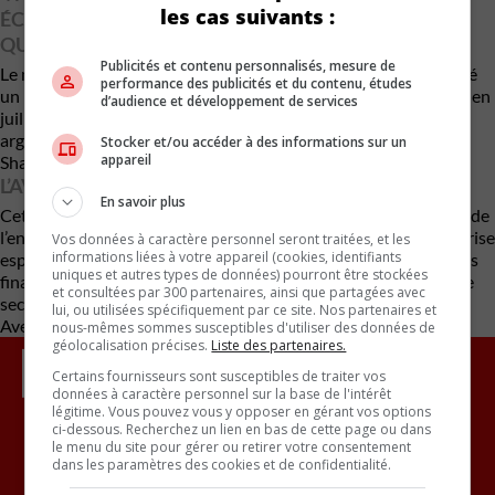
les cas suivants :
ÉCONOMIQUE CANADA POUR LES RÉGIONS DU
QUÉBEC EN JUILLET 2021
Publicités et contenu personnalisés, mesure de
Le ministère de l’Économie du Québec avait également autorisé
performance des publicités et du contenu, études
un prêt de 30 millions de dollars, dont 6 millions pardonnables en
d’audience et développement de services
juillet 2021. Cependant, Taiga Motors n’a pas encore reçu cet
argent en raison du report de la construction de l’usine de
Stocker et/ou accéder à des informations sur un
appareil
Shawinigan qui n’aura pas lieu.
L’AVENIR DE TAIGA MOTORS
En savoir plus
Cette situation de protection sous la LACC et la mise en vente de
l’entreprise marquent un tournant pour Taiga Motors. L’entreprise
Vos données à caractère personnel seront traitées, et les
informations liées à votre appareil (cookies, identifiants
espère ainsi trouver une solution pour surmonter ses difficultés
uniques et autres types de données) pourront être stockées
financières et poursuivre ses projets de développement dans le
et consultées par 300 partenaires, ainsi que partagées avec
secteur des véhicules électriques.
lui, ou utilisées spécifiquement par ce site. Nos partenaires et
Avec des renseignements de Radio-Canada
nous-mêmes sommes susceptibles d'utiliser des données de
géolocalisation précises.
Liste des partenaires.
Certains fournisseurs sont susceptibles de traiter vos
données à caractère personnel sur la base de l'intérêt
légitime. Vous pouvez vous y opposer en gérant vos options
ci-dessous. Recherchez un lien en bas de cette page ou dans
le menu du site pour gérer ou retirer votre consentement
Inscrivez vous à l'infolettre.
dans les paramètres des cookies et de confidentialité.