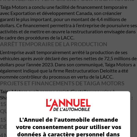
Taiga Motors a conclu une facilité de financement temporaire
avec Exportation et développement Canada, son créancier
garanti le plus important, pour un montant de 4,4 millions de
dollars. Ce financement permettra à l’entreprise de poursuivre ses
activités et de mettre en œuvre la restructuration envisagée dans
le cadre des procédures de la LACC.
ARRÊT TEMPORAIRE DE LA PRODUCTION
L’entreprise avait temporairement arrêté la production de ses
véhicules après avoir déclaré des pertes nettes de 72,5 millions de
dollars pour l’année 2023. Dans son communiqué, Taiga Motors a
également indiqué que la firme Restructuration Deloitte a été
nommée contrôleur du processus en vertu de la LACC.
PROJETS ET FINANCEMENTS DE TAIGA MOTORS
Taiga Motors avait comme projet d’installer une usine à
Shawinigan. L’entreprise avait reçu divers financements publics :
15 MILLIONS DE DOLLARS D’INVESTISSEMENT
QUÉBEC EN MARS 2023
L'Annuel de l'automobile demande
15 MILLIONS DE DOLLARS D’EXPORTATION ET
DÉVELOPPEMENT CANADA EN OCTOBRE 2023
votre consentement pour utiliser vos
données à caractère personnel dans
4 MILLIONS DE DOLLARS DE DÉVELOPPEMENT