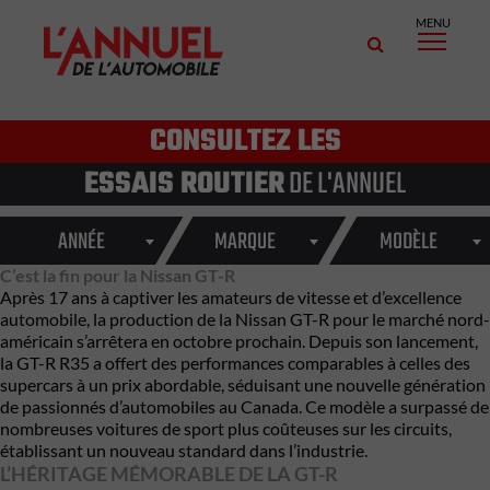
MENU
CONSULTEZ LES
ESSAIS ROUTIER
DE L'ANNUEL
ANNÉE
MARQUE
MODÈLE
C’est la fin pour la Nissan GT-R
Après
17 ans
à captiver les amateurs de vitesse et d’excellence
automobile, la production de la Nissan GT-R pour le marché nord-
américain s’arrêtera en octobre prochain. Depuis son lancement,
la GT-R R35 a offert des performances comparables à celles des
supercars à un prix abordable, séduisant une nouvelle génération
de passionnés d’automobiles au Canada. Ce modèle a surpassé de
nombreuses voitures de sport plus coûteuses sur les circuits,
établissant un nouveau standard dans l’industrie.
L’HÉRITAGE MÉMORABLE DE LA GT-R