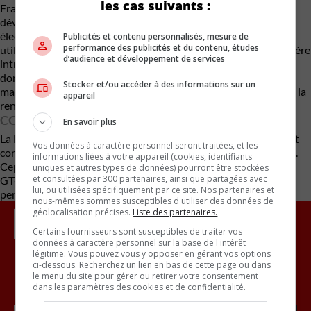
les cas suivants :
François Bailly, vice-président senior de Nissan, a révélé que le
développement de la R37, une potentielle première GT-R
électrique, est en cours. Cette nouvelle génération pourrait
Publicités et contenu personnalisés, mesure de
performance des publicités et du contenu, études
utiliser des batteries à l’état solide, technologie que Nissan espère
d’audience et développement de services
introduire d’ici 2028. La sortie de cette nouvelle GT-R pourrait
donc ne pas avoir lieu avant plusieurs années, mais promet de
Stocker et/ou accéder à des informations sur un
maintenir la tradition de performance et d’innovation qui a fait la
appareil
renommée de ce modèle.
CONCLUSION
En savoir plus
La Nissan GT-R, après avoir marqué l’histoire de l’automobile et
Vos données à caractère personnel seront traitées, et les
conquis de nombreux fans, se retire du marché nord-américain.
informations liées à votre appareil (cookies, identifiants
Cependant, avec des projets ambitieux pour son successeur, la
uniques et autres types de données) pourront être stockées
et consultées par 300 partenaires, ainsi que partagées avec
GT-R pourrait bien continuer à incarner l’innovation et la
lui, ou utilisées spécifiquement par ce site. Nos partenaires et
performance pour les années à venir.
nous-mêmes sommes susceptibles d'utiliser des données de
géolocalisation précises.
Liste des partenaires.
Certains fournisseurs sont susceptibles de traiter vos
données à caractère personnel sur la base de l'intérêt
légitime. Vous pouvez vous y opposer en gérant vos options
ci-dessous. Recherchez un lien en bas de cette page ou dans
le menu du site pour gérer ou retirer votre consentement
Inscrivez vous à l'infolettre.
dans les paramètres des cookies et de confidentialité.