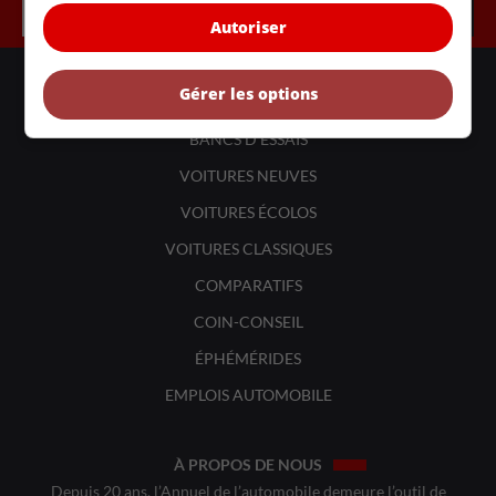
Autoriser
LIENS UTILES
Gérer les options
ACTUALITÉS
BANCS D'ESSAIS
VOITURES NEUVES
VOITURES ÉCOLOS
VOITURES CLASSIQUES
COMPARATIFS
COIN-CONSEIL
ÉPHÉMÉRIDES
EMPLOIS AUTOMOBILE
À PROPOS DE NOUS
Depuis 20 ans, l’Annuel de l’automobile demeure l’outil de