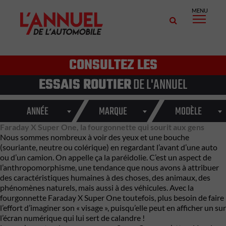
MENU
CONSULTEZ LES
ESSAIS ROUTIER
DE L'ANNUEL
ANNÉE
MARQUE
MODÈLE
Faraday X Super One, la fourgonnette qui sourit aux gens
Nous sommes nombreux à voir des yeux et une bouche
(souriante, neutre ou colérique) en regardant l’avant d’une auto
ou d’un camion. On appelle ça la paréidolie. C’est un aspect de
l’anthropomorphisme, une tendance que nous avons à attribuer
des caractéristiques humaines à des choses, des animaux, des
phénomènes naturels, mais aussi à des véhicules. Avec la
fourgonnette
Faraday X Super One
toutefois, plus besoin de faire
l’effort d’imaginer son « visage », puisqu’elle peut en afficher un sur
l’écran numérique qui lui sert de calandre !