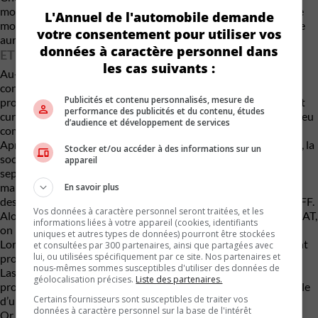
motorisations sur lesquelles on ne sait absolument rien pour le
L'Annuel de l'automobile demande
moment. En revanche, on sait que, dans les deux cas, le véhicule
votre consentement pour utiliser vos
aura quatre roues motrices.
données à caractère personnel dans
ET LE LAPIN SORT DU CHAPEAU !
les cas suivants :
Au-delà de toute cette quincaillerie sophistiquée, de la
connectivité qu’on dit optimisée et du confort princier que
Publicités et contenu personnalisés, mesure de
promet le constructeur, l’absence de données techniques paraît
performance des publicités et du contenu, études
curieuse et donne l’impression que FX a conçu ce véhicule un peu
d’audience et développement de services
comme un magicien sort un lapin de son chapeau.
Après tout, la marque FX n’a pas encore un an. Sa maison-mère, la
Stocker et/ou accéder à des informations sur un
société californienne Faraday Future, a annoncé sa création en
appareil
septembre 2024. FX devenait alors sa seconde marque, avec la
marque éponyme Faraday Future (FF). Qui plus est, on la
En savoir plus
destinait à offrir des véhicules « plus abordables » que ceux de FF.
Vos données à caractère personnel seront traitées, et les
Alors, pour ce qui est de l’abordabilité, avec une Super One GOAT,
informations liées à votre appareil (cookies, identifiants
on repassera.
uniques et autres types de données) pourront être stockées
Lors de la création de FX, deux VUS appelés FX 5 et FX 6 étaient
et consultées par 300 partenaires, ainsi que partagées avec
lui, ou utilisées spécifiquement par ce site. Nos partenaires et
promis dans un avenir indéterminé. C’est au salon
CES de
nous-mêmes sommes susceptibles d'utiliser des données de
Las Vegas
, en janvier 2025, qu’on a annoncé le lancement
géolocalisation précises.
Liste des partenaires.
prochain de la Super One, qui devenait alors le troisième modèle
Certains fournisseurs sont susceptibles de traiter vos
d’une gamme en devenir.
données à caractère personnel sur la base de l'intérêt
Or, pour créer cette nouveauté aussi rapidement, l’entreprise