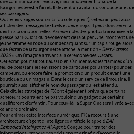
une communication réactive, mais uniquement lorsque la
fourgonnette est à l’arrêt. Il devient un avatar du conducteur et de
ses passagers.
Outre les visages souriants (ou colériques ?), cet écran peut aussi
afficher des messages textuels et des émojis. Il peut donc servir à
des fins promotionnelles. Par exemple, des photos transmises à la
presse par FX, lors du dévoilement de la Super One, montrent une
jeune femme en robe du soir débarquant sur un tapis rouge, alors
que l’écran de la fourgonnette affiche la mention «
Best Actress
2026
». On l’imagine arrivant à la cérémonie des Oscars.
Cet écran pourrait tout aussi bien s’animer avec les flammes d’un
feu de bois (sans les émissions de particules polluantes) pour des
campeurs, ou encore faire la promotion d’un produit devant une
boutique ou un magasin. Dans le cas d’un service de limousine, il
pourrait aussi afficher le nom du passager qui est attendu.
Cela dit, les stratèges de FX ont également prévu que certains
acheteurs pourraient ne pas vouloir d’un gadget que certains
qualifieront d’enfantin. Pour ceux-là, la Super One sera livrée avec
calandre ordinaire.
Pour animer cette interface numérique, FX a recours à une
architecture d’agent d’intelligence artificielle appelé
EAI
Embodied Intelligence AI Agent
. Conçue pour traiter des
informations, prendre des décisions et agir afin d’accomplir