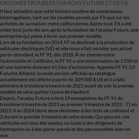
ORIGINES TROUBLES FARADAY FUTURE ET DE FX
Il faut admettre que cette histoire soulève de nombreuses
interrogations, tant sur les modèles promis par FX que sur les
activités de sa maison-mère californienne. Après tout, FX a été
créée tout juste dix ans après la fondation de Faraday Future, une
entreprise qui peine à livrer son premier modèle.
Lors de sa fondation, en 2014, FF se destinait à la production de
véhicules électriques (VÉ) et elle nous a fait miroiter son actuel
porte-étendard, le FF 91, dès 2018. À mi-chemin entre
l’automobile et l’utilitaire, le FF 91 a une motorisation de 1 050 ch
et une batterie donnant 613 km d’autonomie. Appelée FF 91 2.0
Futurist Alliance, la seule version affichée au catalogue
actuellement est offerte à partir de 309 000 $ US et il a fallu
attendre le troisième trimestre de 2023 avant de voir le premier
modèle de série quitter l’usine de Hanford.
Depuis, Faraday Future a livré 19 exemplaires du FF 91 du
troisième trimestre de 2023 au premier trimestre de 2025 : 11 en
2023, 8 en 2024 (dont deux destinées à des tests de collision) et
2 durant le premier trimestre de cette année. Qui plus est, ces
véhicules ont tous été vendus ou loués à des dirigeants de
l’entreprise ou à des porte-parole et des personnalités bien en
vue.