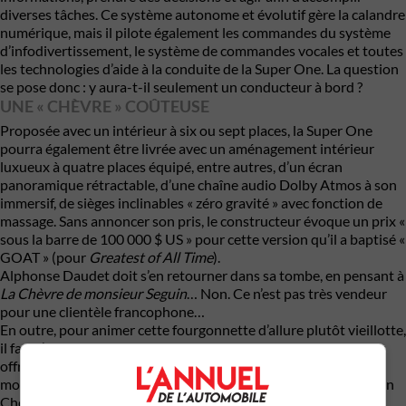
diverses tâches. Ce système autonome et évolutif gère la calandre
numérique, mais il pilote également les commandes du système
d’infodivertissement, le système de commandes vocales et toutes
les technologies d’aide à la conduite de la Super One. La question
se pose donc : y aura-t-il seulement un conducteur à bord ?
UNE « CHÈVRE » COÛTEUSE
Proposée avec un intérieur à six ou sept places, la Super One
pourra également être livrée avec un aménagement intérieur
luxueux à quatre places équipé, entre autres, d’un écran
panoramique rétractable, d’une chaîne audio
Dolby Atmos
à son
immersif, de sièges inclinables « zéro gravité » avec fonction de
massage. Sans annoncer son pris, le constructeur évoque un prix «
sous la barre de 100 000 $ US » pour cette version qu’il a baptisé «
GOAT » (pour
Greatest of All Time
).
Alphonse Daudet doit s’en retourner dans sa tombe, en pensant à
La Chèvre de monsieur Seguin
… Non. Ce n’est pas très vendeur
pour une clientèle francophone…
En outre, pour animer cette fourgonnette d’allure plutôt vieillotte,
il faut l’avouer, FX promet deux motorisations. Le constructeur
offrira d’abord une motorisation électrique et, par la suite, une
motorisation hybride branchable à configuration en série (façon
Chevrolet Volt) sera ajoutée au catalogue de ce modèle; deux