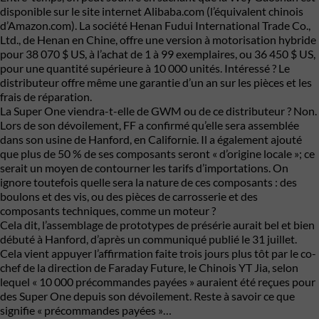
disponible sur le site internet Alibaba.com (l’équivalent chinois
d’Amazon.com). La société Henan Fudui International Trade Co.,
Ltd., de Henan en Chine, offre une version à motorisation hybride
pour 38 070 $ US, à l’achat de 1 à 99 exemplaires, ou 36 450 $ US,
pour une quantité supérieure à 10 000 unités. Intéressé ? Le
distributeur offre même une garantie d’un an sur les pièces et les
frais de réparation.
La Super One viendra-t-elle de GWM ou de ce distributeur ? Non.
Lors de son dévoilement, FF a confirmé qu’elle sera assemblée
dans son usine de Hanford, en Californie. Il a également ajouté
que plus de 50 % de ses composants seront « d’origine locale »; ce
serait un moyen de contourner les tarifs d’importations. On
ignore toutefois quelle sera la nature de ces composants : des
boulons et des vis, ou des pièces de carrosserie et des
composants techniques, comme un moteur ?
Cela dit, l’assemblage de prototypes de présérie aurait bel et bien
débuté à Hanford, d’après un communiqué publié le 31 juillet.
Cela vient appuyer l’affirmation faite trois jours plus tôt par le co-
chef de la direction de Faraday Future, le Chinois YT Jia, selon
lequel « 10 000 précommandes payées » auraient été reçues pour
des Super One depuis son dévoilement. Reste à savoir ce que
signifie « précommandes payées »…