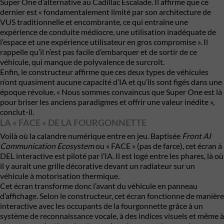
Super One d’alternative au Cadillac Escalade. Il affirme que ce
dernier est « fondamentalement limité par son architecture de
VUS traditionnelle et encombrante, ce qui entraîne une
expérience de conduite médiocre, une utilisation inadéquate de
l’espace et une expérience utilisateur en gros compromise ». Il
rappelle qu’il n’est pas facile d’embarquer et de sortir de ce
véhicule, qui manque de polyvalence de surcroît.
Enfin, le constructeur affirme que ces deux types de véhicules
n’ont quasiment aucune capacité d’IA et qu’ils sont figés dans une
époque révolue. « Nous sommes convaincus que Super One est là
pour briser les anciens paradigmes et offrir une valeur inédite »,
conclut-il.
LA « FACE » DE LA FOURGONNETTE
Voilà où la calandre numérique entre en jeu. Baptisée
Front AI
Communication Ecosystem
ou « FACE » (pas de farce), cet écran à
DEL interactive est piloté par l’IA. Il est logé entre les phares, là où
il y aurait une grille décorative devant un radiateur sur un
véhicule à motorisation thermique.
Cet écran transforme donc l’avant du véhicule en panneau
d’affichage. Selon le constructeur, cet écran fonctionne de manière
interactive avec les occupants de la fourgonnette grâce à un
système de reconnaissance vocale, à des indices visuels et même à