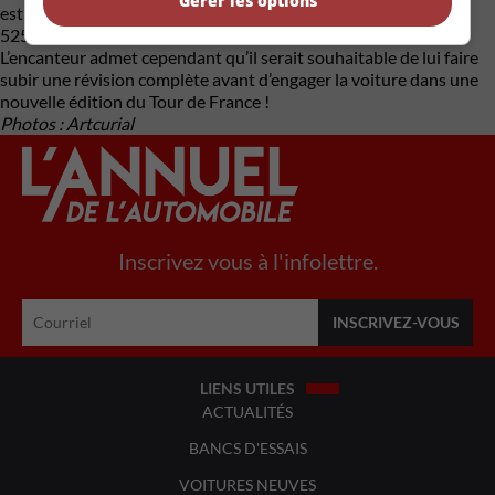
Gérer les options
estimée entre 250 000 € et 350 000 € (environ 375 000 $ à
525 000 $). Son moteur aurait été mis en marche récemment.
L’encanteur admet cependant qu’il serait souhaitable de lui faire
subir une révision complète avant d’engager la voiture dans une
nouvelle édition du Tour de France !
Photos : Artcurial
Inscrivez vous à l'infolettre.
LIENS UTILES
ACTUALITÉS
BANCS D'ESSAIS
VOITURES NEUVES