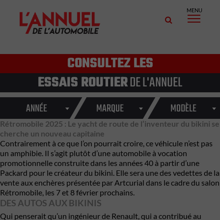
MENU
CONSULTEZ LES
ESSAIS ROUTIER
DE L'ANNUEL
ANNÉE
MARQUE
MODÈLE
Rétromobile 2025 : Le yacht de route de l’inventeur du bikini se
cherche un nouveau capitaine
Contrairement à ce que l’on pourrait croire, ce véhicule n’est pas
un amphibie. Il s’agit plutôt d’une automobile à vocation
promotionnelle construite dans les années 40 à partir d’une
Packard pour le créateur du bikini. Elle sera une des vedettes de la
vente aux enchères
présentée par Artcurial dans le cadre du salon
Rétromobile
, les 7 et 8 février prochains.
DES AUTOS AUX BIKINIS
Qui penserait qu’un ingénieur de
Renault
, qui a contribué au