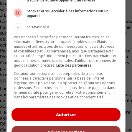
d’audience et développement de services
il opte finalement pour celui d’une Packard Super Eight 1937. Il
sait que son puissant 8-cylindres en ligne de 6,3 L sera mieux
Stocker et/ou accéder à des informations sur un
adapté à la masse importante de cette imposante voiture.
appareil
Car elle a tout d’un yacht de route avec sa proue élancée, de petits
hublots, des taquets d’amarrage, un mât et même une plateforme
En savoir plus
sur son long porte-à-faux arrière, qui permet à des mannequins
Vos données à caractère personnel seront traitées, et les
de s’exhiber en bikini. Dans la plus pure tradition navale, le 1er
informations liées à votre appareil (cookies, identifiants
octobre 1948, sa coque sera même baptisée au champagne !
uniques et autres types de données) pourront être stockées
Partout où elle passe, la voiture bateau attire les foules et suscite
et consultées par 300 partenaires, ainsi que partagées avec
lui, ou utilisées spécifiquement par ce site. Nos partenaires et
l’émoi. Pour ce concept promotionnel, Réard recevra d’ailleurs la
nous-mêmes sommes susceptibles d'utiliser des données de
Coupe de la Fédération française de la Publicité, un des premiers
géolocalisation précises.
Liste des partenaires.
grands prix toutes catégories décernés dans le cadre du 4e
Certains fournisseurs sont susceptibles de traiter vos
Concours de véhicules publicitaires de Paris.
données à caractère personnel sur la base de l'intérêt
ENCORE DANS SON « JUS »
légitime. Vous pouvez vous y opposer en gérant vos options
ci-dessous. Recherchez un lien en bas de cette page ou dans
Louis Réard conserve sa voiture bateau jusqu’en mai 1976, huit
le menu du site pour gérer ou retirer votre consentement
ans avant qu’il ne décède. Elle est alors vendue à Jacques Vincent,
dans les paramètres des cookies et de confidentialité.
un collectionneur français bien connu du Var, qui la garde jusqu’en
2023, malgré de nombreuses sollicitations d’acheteurs.
Il est intéressant de noter que depuis les années 60, cette voiture
Autoriser
a été montrée au grand public une seule fois, lors du salon
Rétromobile de 1987. Depuis, elle était retombée dans l’oubli.
On la retrouve aujourd’hui dans son état d’origine avec une valeur