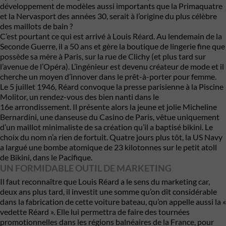
développement de modèles aussi importants que la Primaquatre
et la Nervasport des années 30, serait à l’origine du plus célèbre
des maillots de bain ?
C’est pourtant ce qui est arrivé à Louis Réard. Au lendemain de la
Seconde Guerre, il a 50 ans et gère la boutique de lingerie fine que
possède sa mère à Paris, sur la rue de Clichy (et plus tard sur
l’avenue de l’Opéra). L’ingénieur est devenu créateur de mode et il
cherche un moyen d’innover dans le prêt-à-porter pour femme.
Le 5 juillet 1946, Réard convoque la presse parisienne à la Piscine
Molitor, un rendez-vous des bien nanti dans le
16e arrondissement. Il présente alors la jeune et jolie Micheline
Bernardini, une danseuse du Casino de Paris, vêtue uniquement
d’un maillot minimaliste de sa création qu’il a baptisé bikini. Le
choix du nom n’a rien de fortuit. Quatre jours plus tôt, la US Navy
a largué une bombe atomique de 23 kilotonnes sur le petit atoll
de Bikini, dans le Pacifique.
UN FORMIDABLE OUTIL DE MARKETING
Il faut reconnaître que Louis Réard a le sens du marketing car,
deux ans plus tard, il investit une somme qu’on dit considérable
dans la fabrication de cette voiture bateau, qu’on appelle aussi la «
vedette Réard ». Elle lui permettra de faire des tournées
promotionnelles dans les régions balnéaires de la France, pour