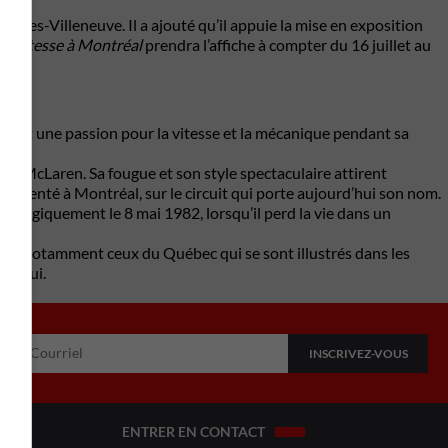
les-Villeneuve. Il a ajouté qu’il appuie la mise en exposition
 de vitesse à Montréal
prendra l’affiche à compter du 16 juillet au
ès tôt une passion pour la vitesse et la mécanique pendant sa
urie McLaren. Sa fougue et son style spectaculaire attirent
présenté à Montréal, sur le circuit qui porte aujourd’hui son nom.
t tragiquement le 8 mai 1982, lorsqu’il perd la vie dans un
otes, notamment ceux du Québec qui se sont illustrés dans les
rd’hui.
ENTRER EN CONTACT