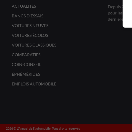
ACTUALITÉS
Depuis 20 ans
pour les amat
BANCS D'ESSAIS
dernières no
VOITURES NEUVES
VOITURES ÉCOLOS
VOITURES CLASSIQUES
COMPARATIFS
COIN-CONSEIL
ÉPHÉMÉRIDES
EMPLOIS AUTOMOBILE
2026 ©️ L’Annuel de l’automobile. Tous droits réservés