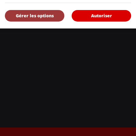
, l’Annuel de l’automobile demeure l’outil de référence le plus complet et 
eurs et les consommateurs à la recherche d’un véhicule ou simplement à 
Gérer les options
Autoriser
uveautés.