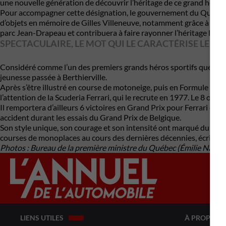
une nouvelle génération de découvrir l’héritage de ce grand héros
Pour accompagner cette désignation, le gouvernement du Québec a 
d’objets en mémoire de Gilles Villeneuve, notamment grâce à une a
parc Jean-Drapeau et contribuera à faire rayonner l’héritage laissé 
SPECTACULAIRE, LE MOT QUI LE CARACTÉRISE LE MI
Considéré comme l’un des premiers grands héros sportifs québécois 
jeunesse passée à Berthierville.
Après s’être illustré en course de motoneige, puis en Formule Ford 
l’attention de la
Scuderia Ferrari
, qui le recrute en 1977. Le 8 oct
Il remportera d’ailleurs 6 victoires en Grand Prix pour Ferrari dur
accident durant les essais du Grand Prix de Belgique.
Son style unique, son courage et son intensité ont marqué durablem
courses de monoplaces au cours des dernières décennies, écrit le
Photos : Bureau de la première ministre du Québec (Émilie Nadea
LIENS UTILES
À PROPOS 