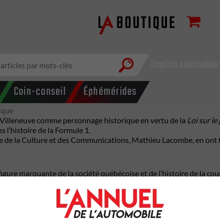
Emplois automobile
Coin-conseil
Éphémérides
ique
 Villeneuve
comme personnage historique en vertu de la
Loi sur le
s l’histoire de la Formule 1.
re de la Culture et des Communications, Mathieu Lacombe, en ont f
igure marquante de la société québécoise et de l’histoire de la co
s aussi de célébrer l’impact exceptionnel qu’il a eu sur la popul
e que Gilles Villeneuve fait partie de ces figures qui dépassent le
opole chaque année. Alors que des visiteurs du monde entier se rass