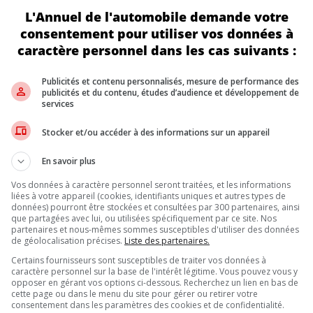
 québécois de la course automobile. »
L'Annuel de l'automobile demande votre
annoncé qu’une plaque commémorative sera installée au circuit Gil
ide financière de 50 000 $. L’exposition
Salut Gilles : une histoire
consentement pour utiliser vos données à
par le pilote.
caractère personnel dans les cas suivants :
EUX
Publicités et contenu personnalisés, mesure de performance des
à briller sur la scène internationale, Gilles Villeneuve nourrit tr
publicités et du contenu, études d’audience et développement de
services
et en Formule Atlantique, il fait ses débuts en Formule 1 avec l’éc
Stocker et/ou accéder à des informations sur un appareil
obre 1978, il devient le vainqueur du premier Grand Prix du Canada 
ant sa brève carrière en F1. Car sa carrière prometteuse s’interromp
En savoir plus
ent l’imaginaire collectif et inspiré plusieurs générations de pil
Vos données à caractère personnel seront traitées, et les informations
 Cabinet de la première ministre dans un communiqué diffusé aujou
liées à votre appareil (cookies, identifiants uniques et autres types de
u), Ferrari et Fonds ministère des Communications.
données) pourront être stockées et consultées par 300 partenaires, ainsi
que partagées avec lui, ou utilisées spécifiquement par ce site. Nos
partenaires et nous-mêmes sommes susceptibles d'utiliser des données
de géolocalisation précises.
Liste des partenaires.
Inscrivez vous à l'infolettre.
Certains fournisseurs sont susceptibles de traiter vos données à
caractère personnel sur la base de l'intérêt légitime. Vous pouvez vous y
opposer en gérant vos options ci-dessous. Recherchez un lien en bas de
cette page ou dans le menu du site pour gérer ou retirer votre
DE NOUS
consentement dans les paramètres des cookies et de confidentialité.