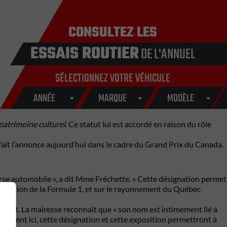
CONSULTEZ LES
ESSAIS ROUTIER
DE L'ANNUEL
SÉLECTIONNEZ VOTRE VÉHICULE
ANNÉE
MARQUE
MODÈLE
 patrimoine culturel
. Ce statut lui est accordé en raison du rôle
ait l’annonce aujourd’hui dans le cadre du
Grand Prix du Canada
.
urse automobile », a dit Mme Fréchette. « Cette désignation permet
arisation de la Formule 1, et sur le rayonnement du Québec
 sport. La mairesse reconnaît que « son nom est intimement lié à
emblent ici, cette désignation et cette exposition permettront à