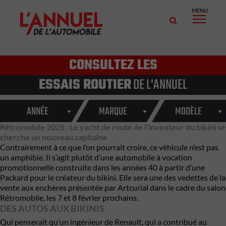
MENU
CONSULTEZ LES
ESSAIS ROUTIER
DE L'ANNUEL
ANNÉE
MARQUE
MODÈLE
Rétromobile 2025 : Le yacht de route de l’inventeur du bikini se
cherche un nouveau capitaine
Contrairement à ce que l’on pourrait croire, ce véhicule n’est pas
un amphibie. Il s’agit plutôt d’une automobile à vocation
promotionnelle construite dans les années 40 à partir d’une
Packard pour le créateur du bikini. Elle sera une des vedettes de la
vente aux enchères
présentée par Artcurial dans le cadre du salon
Rétromobile
, les 7 et 8 février prochains.
DES AUTOS AUX BIKINIS
Qui penserait qu’un ingénieur de
Renault
, qui a contribué au