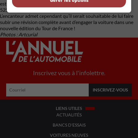
Gérer les options
estimée entre 250 000 € et 350 000 € (environ 375 000 $ à
525 000 $). Son moteur aurait été mis en marche récemment.
L’encanteur admet cependant qu’il serait souhaitable de lui faire
subir une révision complète avant d’engager la voiture dans une
nouvelle édition du Tour de France !
Photos : Artcurial
Inscrivez vous à l'infolettre.
LIENS UTILES
ACTUALITÉS
BANCS D'ESSAIS
VOITURES NEUVES