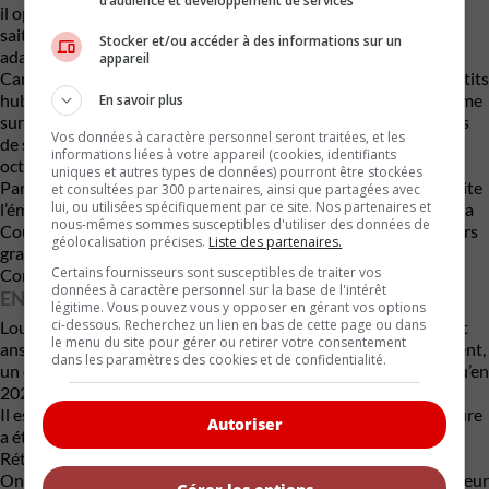
d’audience et développement de services
il opte finalement pour celui d’une Packard Super Eight 1937. Il
sait que son puissant 8-cylindres en ligne de 6,3 L sera mieux
Stocker et/ou accéder à des informations sur un
adapté à la masse importante de cette imposante voiture.
appareil
Car elle a tout d’un yacht de route avec sa proue élancée, de petits
hublots, des taquets d’amarrage, un mât et même une plateforme
En savoir plus
sur son long porte-à-faux arrière, qui permet à des mannequins
Vos données à caractère personnel seront traitées, et les
de s’exhiber en bikini. Dans la plus pure tradition navale, le 1er
informations liées à votre appareil (cookies, identifiants
octobre 1948, sa coque sera même baptisée au champagne !
uniques et autres types de données) pourront être stockées
Partout où elle passe, la voiture bateau attire les foules et suscite
et consultées par 300 partenaires, ainsi que partagées avec
lui, ou utilisées spécifiquement par ce site. Nos partenaires et
l’émoi. Pour ce concept promotionnel, Réard recevra d’ailleurs la
nous-mêmes sommes susceptibles d'utiliser des données de
Coupe de la Fédération française de la Publicité, un des premiers
géolocalisation précises.
Liste des partenaires.
grands prix toutes catégories décernés dans le cadre du 4e
Certains fournisseurs sont susceptibles de traiter vos
Concours de véhicules publicitaires de Paris.
données à caractère personnel sur la base de l'intérêt
ENCORE DANS SON « JUS »
légitime. Vous pouvez vous y opposer en gérant vos options
ci-dessous. Recherchez un lien en bas de cette page ou dans
Louis Réard conserve sa voiture bateau jusqu’en mai 1976, huit
le menu du site pour gérer ou retirer votre consentement
ans avant qu’il ne décède. Elle est alors vendue à Jacques Vincent,
dans les paramètres des cookies et de confidentialité.
un collectionneur français bien connu du Var, qui la garde jusqu’en
2023, malgré de nombreuses sollicitations d’acheteurs.
Il est intéressant de noter que depuis les années 60, cette voiture
Autoriser
a été montrée au grand public une seule fois, lors du salon
Rétromobile de 1987. Depuis, elle était retombée dans l’oubli.
On la retrouve aujourd’hui dans son état d’origine avec une valeur