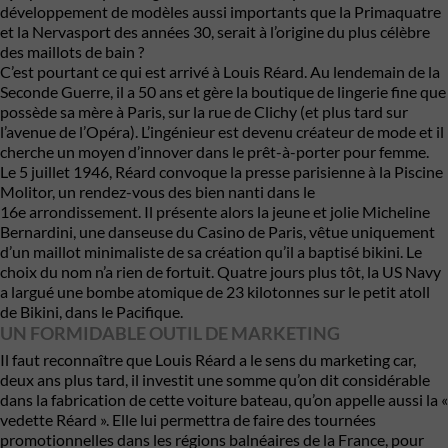
développement de modèles aussi importants que la Primaquatre
et la Nervasport des années 30, serait à l’origine du plus célèbre
des maillots de bain ?
C’est pourtant ce qui est arrivé à Louis Réard. Au lendemain de la
Seconde Guerre, il a 50 ans et gère la boutique de lingerie fine que
possède sa mère à Paris, sur la rue de Clichy (et plus tard sur
l’avenue de l’Opéra). L’ingénieur est devenu créateur de mode et il
cherche un moyen d’innover dans le prêt-à-porter pour femme.
Le 5 juillet 1946, Réard convoque la presse parisienne à la Piscine
Molitor, un rendez-vous des bien nanti dans le
16e arrondissement. Il présente alors la jeune et jolie Micheline
Bernardini, une danseuse du Casino de Paris, vêtue uniquement
d’un maillot minimaliste de sa création qu’il a baptisé bikini. Le
choix du nom n’a rien de fortuit. Quatre jours plus tôt, la US Navy
a largué une bombe atomique de 23 kilotonnes sur le petit atoll
de Bikini, dans le Pacifique.
UN FORMIDABLE OUTIL DE MARKETING
Il faut reconnaître que Louis Réard a le sens du marketing car,
deux ans plus tard, il investit une somme qu’on dit considérable
dans la fabrication de cette voiture bateau, qu’on appelle aussi la «
vedette Réard ». Elle lui permettra de faire des tournées
promotionnelles dans les régions balnéaires de la France, pour