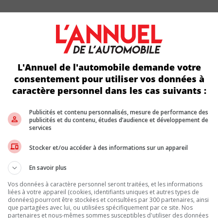
on intention d’accéder aux marchés d’Europe (d’abord la France, l
s avait fait part de l’arrivée prochaine des VinFast au pays
. Or, c
t de trois véhicules électriques de sa conception; des véhicules m
L'Annuel de l'automobile demande votre
gna, EDAG,
Foxconn
, Cerence, Siemens, etc.).
consentement pour utiliser vos données à
grand patron de la marque. De plus, la compacte VF e34 a fait ses d
caractère personnel dans les cas suivants :
 en avaient commandé une, affirme VinFast.
Publicités et contenu personnalisés, mesure de performance des
publicités et du contenu, études d’audience et développement de
 continent. Le VF e35, un véhicule à 5 places comparable à l’ID.4 
services
 un Chevrolet Traverse. Au moment d’annoncer ces nouveautés, le
 débutant en juin 2022.
Stocker et/ou accéder à des informations sur un appareil
t ses portes à Burnaby, en Colombie-Britannique. On prépare aussi
e canadienne va adopter une stratégie de vente directe au consomm
En savoir plus
Vos données à caractère personnel seront traitées, et les informations
liées à votre appareil (cookies, identifiants uniques et autres types de
lus que ses seules installations de Cat Hai. Or, une entente concl
données) pourront être stockées et consultées par 300 partenaires, ainsi
es arborant le V stylisé de la marque. Cette entente donne aussi à 
que partagées avec lui, ou utilisées spécifiquement par ce site. Nos
licence de la Spark.
partenaires et nous-mêmes sommes susceptibles d'utiliser des données