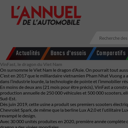
Actualités
Bancs d'essais
Comparatifs
VinFast, le dragon du Viet Nam
On surnomme le Viet Nam le dragon d’Asie. On pourrait tout aussi b
C’est en 2017 que le milliardaire vietnamien Pham Nhat Vuong a a
dans l’industrie lourde, la technologie de pointe et l’immobilier ré
En moins de deux ans (21 mois pour être précis), VinFast a constru
production annuelle de 250 000 véhicules et 500 000 scooters, ell
Sud-Est.
Dès juin 2019, cette usine a produit ses premiers scooters électriqu
Chevrolet Spark, de même que la berline Lux A2.0 et l’utilitaire L
revampé le design.
Avec 30 000 unités produites en 2020, première année complète d’ac
dragon a des visées mondiales.