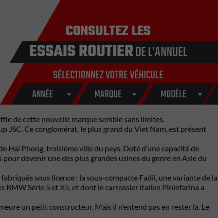
CONSULTEZ LES
ESSAIS ROUTIER
DE L'ANNUEL
SÉLECTIONNEZ VOTRE VÉHICULE
ANNÉE
MARQUE
MODÈLE
ffle de cette nouvelle marque semble sans limites.
p JSC. Ce conglomérat, le plus grand du Viet Nam, est présent
 de Hai Phong, troisième ville du pays. Doté d’une capacité de
rs pour devenir une des plus grandes usines du genre en Asie du
 fabriqués sous licence : la sous-compacte Fadil, une variante de la
 BMW Série 5 et X5, et dont le carrossier italien Pininfarina a
ure un petit constructeur. Mais il n’entend pas en rester là. Le