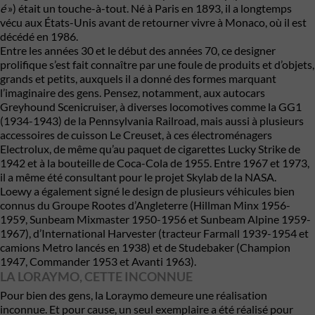
é
») était un touche-à-tout. Né à Paris en 1893, il a longtemps
vécu aux États-Unis avant de retourner vivre à Monaco, où il est
décédé en 1986.
Entre les années 30 et le début des années 70, ce designer
prolifique s’est fait connaître par une foule de produits et d’objets,
grands et petits, auxquels il a donné des formes marquant
l’imaginaire des gens. Pensez, notamment, aux autocars
Greyhound Scenicruiser, à diverses locomotives comme la GG1
(1934-1943) de la Pennsylvania Railroad, mais aussi à plusieurs
accessoires de cuisson Le Creuset, à ces électroménagers
Electrolux, de même qu’au paquet de cigarettes Lucky Strike de
1942 et à la bouteille de Coca-Cola de 1955. Entre 1967 et 1973,
il a même été consultant pour le projet Skylab de la
NASA
.
Loewy a également signé le design de plusieurs véhicules bien
connus du Groupe Rootes d’Angleterre (Hillman Minx 1956-
1959, Sunbeam Mixmaster 1950-1956 et Sunbeam Alpine 1959-
1967), d’International Harvester (tracteur Farmall 1939-1954 et
camions Metro lancés en 1938) et de
Studebaker
(Champion
1947, Commander 1953 et Avanti 1963).
LA LORAYMO, CETTE INCONNUE
Pour bien des gens, la Loraymo demeure une réalisation
inconnue. Et pour cause, un seul exemplaire a été réalisé pour