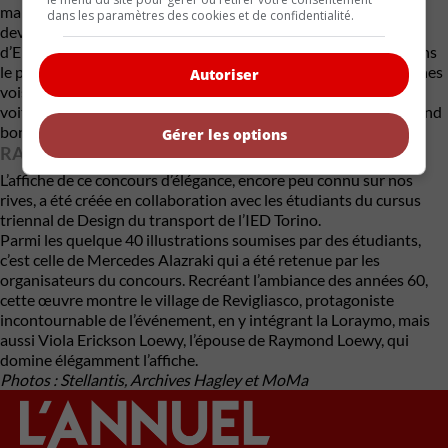
mais aussi de ce jeune musée. À l’occasion de ses 65 ans, elle
dans les paramètres des cookies et de confidentialité.
devient la voiture vedette de la 4e édition du Concorso
d’Eleganza Festival Car. Présenté le 28 septembre prochain dans
le petit hameau de Revigliasco (2 000 habitants), dans les collines
Autoriser
voisines de Turin, ce concours d’élégance met en vedettes des
voitures de collection ancienne et plus récente pour le plus grand
bonheur des nostalgiques.
Gérer les options
RAYMOND ET VIOLA
L’affiche de ce concours d’élégance, encore peu connu sur nos
rives, a été créée en collaboration avec les étudiants du cursus
triennal de Design du transport de l’IED Torino.
Parmi les quelque 40 illustrations soumises par des étudiants,
c’est celle de Mercedes Alazraki qui a été retenue par les
organisateurs du concours. Recréant l’ambiance des années 60,
cette œuvre montre le village de Revigliasco, protagoniste
incontournable de l’événement, en y intégrant la Loraymo, mais
aussi Viola Erickson Loewy, l’épouse de Raymond Loewy, qui
domine élégamment l’affiche.
Photos : Stellantis, Archives Hagley et MoMa