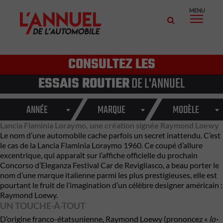
MENU
CONSULTEZ LES
ESSAIS ROUTIER
DE L'ANNUEL
ANNÉE
MARQUE
MODÈLE
Lancia Flaminia Loraymo, une création signée Raymond Loewy
Le nom d’une automobile cache parfois un secret inattendu. C’est
le cas de la
Lancia
Flaminia Loraymo 1960. Ce coupé d’allure
excentrique, qui apparaît sur l’affiche officielle du prochain
Concorso d’Eleganza Festival Car de Revigliasco, a beau porter le
nom d’une marque italienne parmi les plus prestigieuses, elle est
pourtant le fruit de l’imagination d’un célèbre designer américain :
Raymond Loewy.
UN TOUCHE-À-TOUT
D’origine franco-étatsunienne, Raymond Loewy (prononcez «
lo-