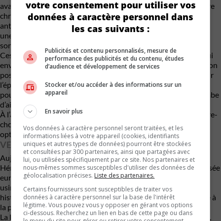
votre consentement pour utiliser vos
avant effilée avec une grande calandre fuselée, garnie d’un cadre
données à caractère personnel dans
chromé proéminent jouant le rôle de pare-chocs. Deux
antibrouillards aux allures d’obus séparés de la carrosserie par
les cas suivants :
une ailette aérodynamique sont logés sous les phares qui, eux,
sont intégrés aux ailes avant.
Publicités et contenu personnalisés, mesure de
Ces ailes ont une forme sinueuse irrégulière et sophistiquée qui
performance des publicités et du contenu, études
enveloppe des roues chromées à disque plein, alors qu’un aileron
d’audience et développement de services
posé au-dessus de la lunette arrière (solution très avancée pour
l’époque) sera une solution reprise plusieurs années plus tard
Stocker et/ou accéder à des informations sur un
appareil
pour la Lancia Stratos HF. Cette lunette enveloppante surplombe
d’ailleurs un coffre qui n’est accessible que depuis l’habitacle.
En savoir plus
À l’arrière, enfin, les doubles sorties d’échappement et le fin pare-
chocs sont les seuls éléments saillants, tandis que les blocs
Vos données à caractère personnel seront traitées, et les
optiques affleurent la carrosserie.
informations liées à votre appareil (cookies, identifiants
VEDETTE DU HERITAGE HUB
uniques et autres types de données) pourront être stockées
et consultées par 300 partenaires, ainsi que partagées avec
Aujourd’hui, la Loraymo appartient à la collection Stellantis
lui, ou utilisées spécifiquement par ce site. Nos partenaires et
Héritage et elle est conservée au Heritage Hub, le nouveau musée
nous-mêmes sommes susceptibles d'utiliser des données de
géolocalisation précises.
Liste des partenaires.
européen de Stellantis qui occupe des locaux d’une ancienne
usine de la Via Plava, à Turin. C’est un des établissements
Certains fournisseurs sont susceptibles de traiter vos
historiques de la zone industrielle de Mirafiori, qui a été dédiée à
données à caractère personnel sur la base de l'intérêt
légitime. Vous pouvez vous y opposer en gérant vos options
la production automobile de Fiat.
ci-dessous. Recherchez un lien en bas de cette page ou dans
La Loraymo joue souvent un rôle d’ambassadrice de sa marque,
le menu du site pour gérer ou retirer votre consentement