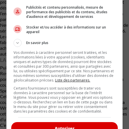
prototype amorce une série d’essais routiers. Sur les plans, il est
désigné par le nom de code 30EX, mais hors des ateliers de
Publicités et contenu personnalisés, mesure de
performance des publicités et du contenu, études
l’entreprise, pour préserver le secret de son développement, on
d’audience et développement de services
parle plutôt de la Spectre.
Neuf autres prototypes suivront avant que le nouveau modèle de
Stocker et/ou accéder à des informations sur un
série n’entre en production sous le nom de Phantom III, en 1936.
appareil
Le châssis de sept de ces prototypes servira d’ailleurs à la
fabrication de nouvelles Phantom III, et ce à l’insu de leurs
En savoir plus
acheteurs qui n’auront probablement jamais su que leur
Vos données à caractère personnel seront traitées, et les
automobile avait servi à une opération secrète !
informations liées à votre appareil (cookies, identifiants
LA SPECTRE DU 21E SIÈCLE
uniques et autres types de données) pourront être stockées
et consultées par 300 partenaires, ainsi que partagées avec
Puis, le 29 septembre 2021, le grand patron actuel de Rolls-
lui, ou utilisées spécifiquement par ce site. Nos partenaires et
Royce, l’Allemand Torsten Müller-Ötvös, annonce en grande
nous-mêmes sommes susceptibles d'utiliser des données de
pompe que la marque lancera sa première voiture électrique au
géolocalisation précises.
Liste des partenaires.
cours du dernier trimestre de 2023. Il dévoile aussi son nom :
Certains fournisseurs sont susceptibles de traiter vos
Spectre.
données à caractère personnel sur la base de l'intérêt
Cette nouveauté qu’on découvrira l’année prochaine sera un
légitime. Vous pouvez vous y opposer en gérant vos options
coupé d’allure élancée dont la forme arquée du toit rappellera la
ci-dessous. Recherchez un lien en bas de cette page ou dans
le menu du site pour gérer ou retirer votre consentement
Wraith, un autre coupé qui a été retiré du catalogue de la marque
dans les paramètres des cookies et de confidentialité.
cette année. Ses dimensions, par ailleurs, s’apparenteront à celles
d’une berline Phantom.
C’est pour évoquer le fonctionnement silencieux des produits
Autoriser