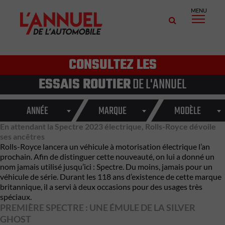
MENU
CONSULTEZ LES
ESSAIS ROUTIER
DE L'ANNUEL
ANNÉE
MARQUE
MODÈLE
En attendant la Spectre 2023 électrique, Rolls-Royce dévoile
ses ancêtres
Rolls-Royce lancera un véhicule à motorisation électrique l’an
prochain. Afin de distinguer cette nouveauté, on lui a donné un
nom jamais utilisé jusqu’ici :
Spectre
. Du moins, jamais pour un
véhicule de série. Durant les 118 ans d’existence de cette marque
britannique, il a servi à deux occasions pour des usages très
spéciaux.
PREMIÈRE SPECTRE : UNE ÉMULE DE LA SILVER
GHOST