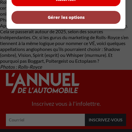
Rolls-Royce qu’on lui a donné ce nom. Un nom qui rappelle
certains modèles marquants de la marque par la connotation
onirique évoquant à la fois silence et mystère : la Ghost et la
Gérer les options
Phantom (fantôme), mais aussi la Wraith (apparition).
Après la Spectre, Rolls-Royce doit lancer un utilitaire électrique.
Cela se passerait autour de 2025, selon des sources
indépendantes. Or, si les gurus du marketing de Rolls-Royce s’en
tiennent à la même logique pour nommer ce VÉ, voici quelques
appellations anglophones qu’ils pourraient choisir : Shadow
(ombre), Vision, Spirit (esprit) ou Whisper (murmure). Et
pourquoi pas Boggart, Poltergeist ou Ectoplasm ?
Photos : Rolls-Royce
Inscrivez vous à l'infolettre.