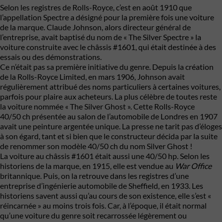
Selon les registres de
Rolls-Royce
, c’est en août 1910 que
l’appellation Spectre a désigné pour la première fois une voiture
de la marque. Claude Johnson, alors directeur général de
l’entreprise, avait baptisé du nom de « The Silver Spectre » la
voiture construite avec le châssis #1601, qui était destinée à des
essais ou des démonstrations.
Ce n’était pas sa première initiative du genre. Depuis la création
de la Rolls-Royce Limited, en mars 1906, Johnson avait
régulièrement attribué des noms particuliers à certaines voitures,
parfois pour plaire aux acheteurs. La plus célèbre de toutes reste
la voiture nommée « The Silver Ghost ». Cette Rolls-Royce
40/50 ch présentée au salon de l’automobile de Londres en 1907
avait une peinture argentée unique. La presse ne tarit pas d’éloges
à son égard, tant et si bien que le constructeur décida par la suite
de renommer son modèle 40/50 ch du nom Silver Ghost !
La voiture au châssis #1601 était aussi une 40/50 hp. Selon les
historiens de la marque, en 1915, elle est vendue au
War Office
britannique. Puis, on la retrouve dans les registres d’une
entreprise d’ingénierie automobile de Sheffield, en 1933. Les
historiens savent aussi qu’au cours de son existence, elle s’est «
réincarnée » au moins trois fois. Car, à l’époque, il était normal
qu’une voiture du genre soit recarrossée légèrement ou