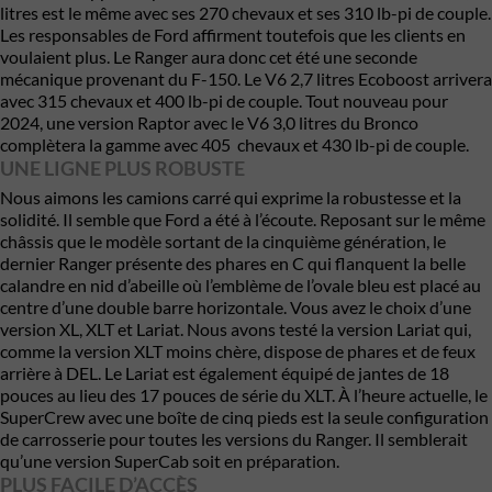
litres est le même avec ses 270 chevaux et ses 310 lb-pi de couple.
Les responsables de Ford affirment toutefois que les clients en
voulaient plus. Le Ranger aura donc cet été une seconde
mécanique provenant du F-150. Le V6 2,7 litres Ecoboost arrivera
avec 315 chevaux et 400 lb-pi de couple. Tout nouveau pour
2024, une version Raptor avec le V6 3,0 litres du Bronco
complètera la gamme avec 405 chevaux et 430 lb-pi de couple.
UNE LIGNE PLUS ROBUSTE
Nous aimons les camions carré qui exprime la robustesse et la
solidité. Il semble que Ford a été à l’écoute. Reposant sur le même
châssis que le modèle sortant de la cinquième génération, le
dernier Ranger présente des phares en C qui flanquent la belle
calandre en nid d’abeille où l’emblème de l’ovale bleu est placé au
centre d’une double barre horizontale. Vous avez le choix d’une
version XL, XLT et Lariat. Nous avons testé la version Lariat qui,
comme la version XLT moins chère, dispose de phares et de feux
arrière à DEL. Le Lariat est également équipé de jantes de 18
pouces au lieu des 17 pouces de série du XLT. À l’heure actuelle, le
SuperCrew avec une boîte de cinq pieds est la seule configuration
de carrosserie pour toutes les versions du Ranger. Il semblerait
qu’une version SuperCab soit en préparation.
PLUS FACILE D’ACCÈS