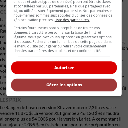
uniques et autres types de données) pourront être stockées
style du F-150.
et consultées par 300 partenaires, ainsi que partagées avec
lui, ou utilisées spécifiquement par ce site. Nos partenaires et
CONDUITE
nous-mêmes sommes susceptibles d'utiliser des données de
La première chose qui frappe au volant est la meilleure
géolocalisation précises.
Liste des partenaires.
insonorisation générale et le confort de conduite. Même si le
Certains fournisseurs sont susceptibles de traiter vos
Ranger conserve le même châssis avec un cadre entièrement
données à caractère personnel sur la base de l'intérêt
caissonné, la plate-forme T6.2 a été amélioré avec plus d’acier à
légitime. Vous pouvez vous y opposer en gérant vos options
ci-dessous. Recherchez un lien en bas de cette page ou dans
haute résistance, une augmentation de deux pouces de la voie et
le menu du site pour gérer ou retirer votre consentement
de l’empattement, et des ensembles d’amortisseurs de suspension
dans les paramètres des cookies et de confidentialité.
arrière repositionnés. Au final, vous avez une conduite plus
civilisée. La conduite est souple avec un rayon de braquage plus
important que prévu. Le freinage demande un peu de bonne
Autoriser
volonté. Au Canada, tous les modèles sont 4 roues motrices. La
plupart des gens trouveront les 270 chevaux du moteur de base
très suffisants. Mais, Ford ajoute que selon un so ndage auprès
Gérer les options
des clients, 76 % voulaient plus de puissance. C’est pour cela qu’il
y a un 2,7 litres pour ces clients.
LES PRIX
Le Ranger de base en version XL avec moteur 2,3 litres va se
vendre 41 870 $. La version XLT grimpe à 46,120 $ et il faudra
allonger plus de 54 000$ pour la version Lariat. À ce montant il
faut ajouter 2 095 $ en frais de transport et de préparation en