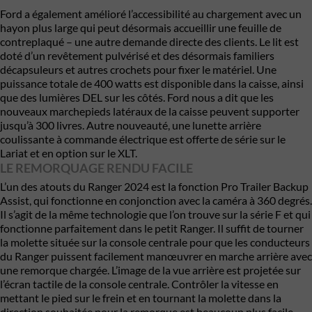
Ford a également amélioré l’accessibilité au chargement avec un
hayon plus large qui peut désormais accueillir une feuille de
contreplaqué – une autre demande directe des clients. Le lit est
doté d’un revêtement pulvérisé et des désormais familiers
décapsuleurs et autres crochets pour fixer le matériel. Une
puissance totale de 400 watts est disponible dans la caisse, ainsi
que des lumières DEL sur les côtés. Ford nous a dit que les
nouveaux marchepieds latéraux de la caisse peuvent supporter
jusqu’à 300 livres. Autre nouveauté, une lunette arrière
coulissante à commande électrique est offerte de série sur le
Lariat et en option sur le XLT.
LE REMORQUAGE RENDU FACILE
L’un des atouts du Ranger 2024 est la fonction Pro Trailer Backup
Assist, qui fonctionne en conjonction avec la caméra à 360 degrés.
Il s’agit de la même technologie que l’on trouve sur la série F et qui
fonctionne parfaitement dans le petit Ranger. Il suffit de tourner
la molette située sur la console centrale pour que les conducteurs
du Ranger puissent facilement manœuvrer en marche arrière avec
une remorque chargée. L’image de la vue arrière est projetée sur
l’écran tactile de la console centrale. Contrôler la vitesse en
mettant le pied sur le frein et en tournant la molette dans la
direction souhaitée pour la remorque est beaucoup plus facile