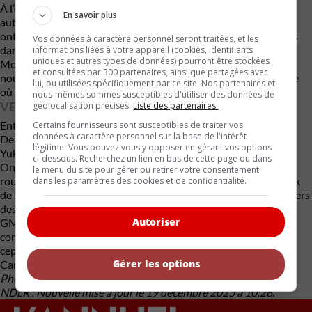
À l’origine, les versions Denali étaient réservées aux
En savoir plus
automobilistes des États-Unis et du Canada. Récemment, elles
ont fait leur apparition au sein du catalogue de produits offerts
Vos données à caractère personnel seront traitées, et les
dans quelques autres pays : la Corée du Sud, le Mexique et le
informations liées à votre appareil (cookies, identifiants
uniques et autres types de données) pourront être stockées
Moyen-Orient. En 2025, ce nom fera son entrée sur trois
et consultées par 300 partenaires, ainsi que partagées avec
nouveaux marchés : la Chine, l’Australie et la Nouvelle-Zélande
lui, ou utilisées spécifiquement par ce site. Nos partenaires et
où le Yukon Denali sera lancé.
nous-mêmes sommes susceptibles d'utiliser des données de
VERSION ANNIVERSAIRE À VENIR
géolocalisation précises.
Liste des partenaires.
Entre-temps, pour souligner le 25e anniversaire des versions
Certains fournisseurs sont susceptibles de traiter vos
données à caractère personnel sur la base de l'intérêt
Denali, GMC offrira un habillage commémoratif pour les GMC
légitime. Vous pouvez vous y opposer en gérant vos options
Yukon Denali et Denali Ultimate 2025.
ci-dessous. Recherchez un lien en bas de cette page ou dans
On les reconnaîtra à quelques attributs de couleur noire : les
le menu du site pour gérer ou retirer votre consentement
roues de 24 po, la grille de la calandre et son emblème lumineux
dans les paramètres des cookies et de confidentialité.
de la marque, quelques autres écussons, de même que les boîtiers
des rétroviseurs. Des broutilles, quoi…
Autoriser
GMC produira tout juste 3 000 exemplaires de cette version
commémorative pour le marché mondial. Le constructeur n’a
cependant pas précisé combien d’entre elles aboutiront au
Gérer les options
Canada.
Photos : General Motors
NDLR : Nouvelle mise à jour le 19 décembre 2025 à 10:28.