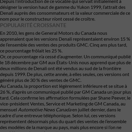
Depuis l’introduction de ce vocable qui servait initialement à
désigner la version haut de gamme du
Yukon
1999, l’attrait des
Denali auprès des consommateurs et la valeur commerciale de ce
nom pour le constructeur n’ont cessé de croître.
POPULARITÉ CROISSANTE
En 2010, les gens de General Motors du Canada nous
apprenaient que les versions Denali représentaient environ 15 %
de l’ensemble des ventes des produits GMC. Cinq ans plus tard,
ce pourcentage frôlait les 25 %.
Or, ce pourcentage n’a cessé d’augmenter. Un communiqué publié
le 18 décembre par GM aux États-Unis nous apprend que plus de
deux millions de Denali ont été vendus au sud de la frontière
depuis 1999. De plus, cette année, à elles seules, ces versions ont
généré plus de 30 % des ventes de GMC.
Au Canada, la proportion est légèrement inférieure et se situe à
26 %, d’après un communiqué publié par GM Canada un jour plus
tard. Cela confirme les affirmation formulées par Shane Peever, le
vice-président Ventes, Service et Marketing de GM Canada, au
mensuel
Automotive News Canada
en juillet dernier, dans le
cadre d’une entrevue téléphonique. Selon lui, ces versions
représentent désormais plus du quart des ventes de l’ensemble
des modèles de la marque au pays, mais plus encore si l’on ne