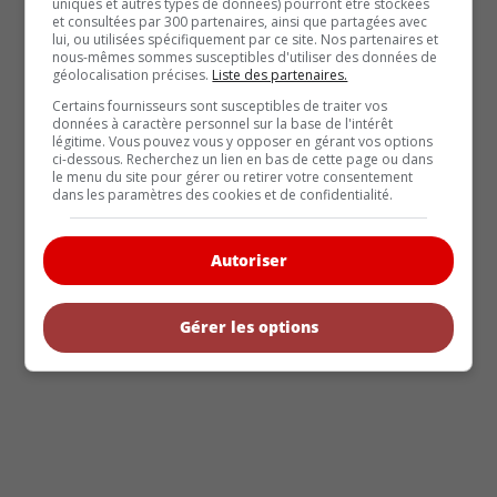
uniques et autres types de données) pourront être stockées
et consultées par 300 partenaires, ainsi que partagées avec
Nos bancs d'essais (381)
lui, ou utilisées spécifiquement par ce site. Nos partenaires et
nous-mêmes sommes susceptibles d'utiliser des données de
Éphémérides (404)
géolocalisation précises.
Liste des partenaires.
Voitures classique (182)
Certains fournisseurs sont susceptibles de traiter vos
données à caractère personnel sur la base de l'intérêt
Voitures écolo (131)
légitime. Vous pouvez vous y opposer en gérant vos options
ci-dessous. Recherchez un lien en bas de cette page ou dans
le menu du site pour gérer ou retirer votre consentement
Voitures neuves (428)
dans les paramètres des cookies et de confidentialité.
Question quiz (8)
Autoriser
Gérer les options