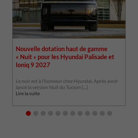
Nouvelle dotation haut de gamme
« Nuit » pour les Hyundai Palisade et
Ioniq 9 2027
L
p
Le noir est à l’honneur chez Hyundai. Après avoir
p
lancé la version Nuit du Tucson [...]
L
Lire la suite