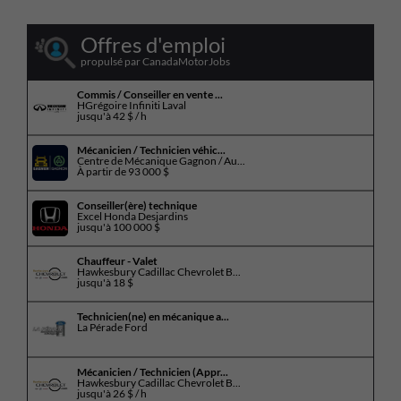
Offres d'emploi
propulsé par CanadaMotorJobs
Commis / Conseiller en vente ...
HGrégoire Infiniti Laval
jusqu'à
42 $ / h
Mécanicien / Technicien véhic...
Centre de Mécanique Gagnon / Au...
À partir de
93 000 $
Conseiller(ère) technique
Excel Honda Desjardins
jusqu'à
100 000 $
Chauffeur - Valet
Hawkesbury Cadillac Chevrolet B...
jusqu'à
18 $
Technicien(ne) en mécanique a...
La Pérade Ford
Mécanicien / Technicien (Appr...
Hawkesbury Cadillac Chevrolet B...
jusqu'à
26 $ / h