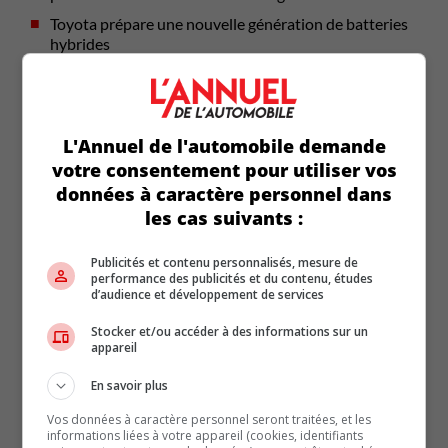
Toyota prépare une nouvelle génération de batteries
hybrides
Actualités (5867)
L'Annuel de l'automobile demande
Biographie (21)
votre consentement pour utiliser vos
données à caractère personnel dans
Coin-conseil (106)
les cas suivants :
Comparatifs (26)
Publicités et contenu personnalisés, mesure de
performance des publicités et du contenu, études
Éditorial (126)
d’audience et développement de services
Stocker et/ou accéder à des informations sur un
L'auto dans la pub d'ici (8)
appareil
Marques du monde (65)
En savoir plus
Vos données à caractère personnel seront traitées, et les
Non classé (7)
informations liées à votre appareil (cookies, identifiants