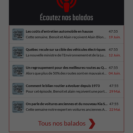
Écoutez nos balados
Les coûts d’entretien automobile en hausse
47:55
Cette semaine, Benoit et Alain reçoivent Alain Blondeau, propriétaire d’un atelier mécanique qui parle de la nouvelle réalité des coûts d’entretien en automobile. En essai routier, Alain a cinq propositions estivales et Benoit a pris la route avec une BMW i4 M60 pour ce dernier épisode de la saison. Bon été à tous!
19 Juin.
Québec recule sur sa cible des véhicules électriques
47:55
La nouvelle ministre de l’Environnement et de la Lutte contre les changements climatiques, Pascale Déry, doit confirmer que les VZE représenteront désormais 80% des ventes de véhicules neufs en 2035. Benoit et Alain en discutent avec Daniel Breton. Ils reçoivent également Bertrand Godin, qui parle d’Élégance Trois-Rivières. En essai routier Alain a roulé le Mitsubishi [...]
12 Juin.
Un regroupement pour des meilleures routes au Québec
47:55
Alors que plus de 50% des routes sont en mauvais état, le regroupement pour des meilleures routes au Québec voit le jour. Dans cet épisode, Benoit et Alain discutent avec Me Caroline Amireault, directrice générale de l’Association des constructeurs de routes et grands travaux du Québec. En essai routier Alain prend la route avec le [...]
04 Juin.
Comment le bilan routier a évoluer depuis 1973
47:55
Pour cet épisode, Benoit et alain reçoivent une porte parole de la SAAQ, Geneviève Côté, qui parle de l’actuelle campagne publicitaire au sujet du bilan routier et des gestes concrets pour diminuer les décès sur nos routes. On parle aussi au président de Lexus Canada, Martin Gilbert, de la nouvelle Lexus ES. En essai routier, [...]
29 Mai.
On parle de voitures anciennes et du nouveau Kia Seltos 2027
47:55
Cette semaine notre expert en voitures anciennes André Fitzback vient donner des trucs pour ne pas perdre ses enjoliveurs sur nos vieilles voitures. Benoit revient de la Corée du Sud et nous offre un essai exclusif du Kia Seltos 2027 qui arrive plus tard cet été et Alain a fait l’essai du Toyota Tundra hybride.
22 Mai.
Tous nos balados