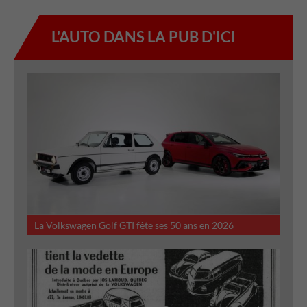
L'AUTO DANS LA PUB D'ICI
La Volkswagen Golf GTI fête ses 50 ans en 2026