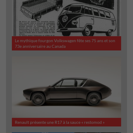
Le mythique fourgon Volkswagen fête ses 75 ans et son
73e anniversaire au Canada
Renault présente une R17 à la sauce « restomod »