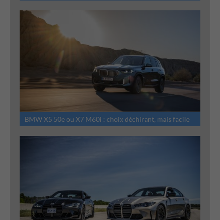
BMW X5 50e ou X7 M60i : choix déchirant, mais facile