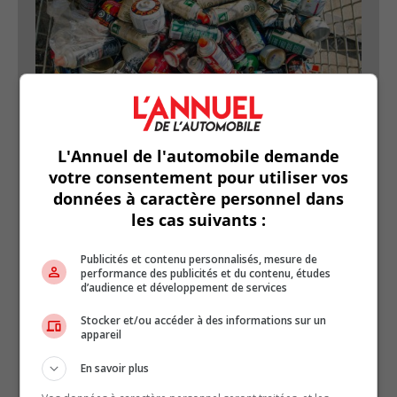
Les contenants d’aérosol
L'Annuel de l'automobile demande
votre consentement pour utiliser vos
données à caractère personnel dans
les cas suivants :
Publicités et contenu personnalisés, mesure de
performance des publicités et du contenu, études
d’audience et développement de services
Stocker et/ou accéder à des informations sur un
appareil
Que deviennent les huiles usagées
En savoir plus