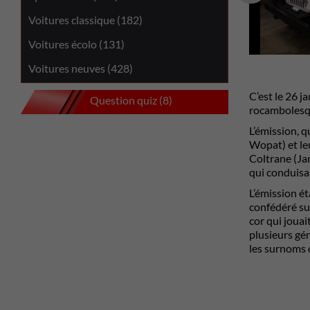
Voitures classique (182)
Voitures écolo (131)
Voitures neuves (428)
C’est le 26 j
Question quiz (8)
rocambolesqu
L’émission, q
Wopat) et leu
Coltrane (Jam
qui conduisai
L’émission ét
confédéré sur
cor qui jouai
plusieurs gé
les surnoms d