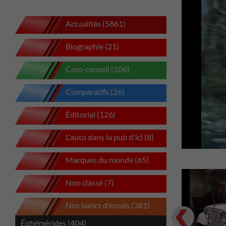
Actualités (5861)
Biographie (21)
Coin-conseil (106)
Comparatifs (26)
Éditorial (126)
L'auto dans la pub d'ici (8)
Marques du monde (65)
Non classé (7)
Nos bancs d'essais (381)
Previous
Éphémérides (404)