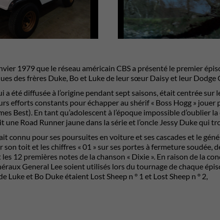
anvier 1979 que le réseau américain CBS a présenté le premier épis
es des frères Duke, Bo et Luke de leur sœur Daisy et leur Dodge
ui a été diffusée à l’origine pendant sept saisons, était centrée su
rs efforts constants pour échapper au shérif « Boss Hogg » jouer pa
es Best). En tant qu’adolescent à l’époque impossible d’oublier la
t une Road Runner jaune dans la série et l’oncle Jessy Duke qui tr
ait connu pour ses poursuites en voiture et ses cascades et le gén
 son toit et les chiffres « 01 » sur ses portes à fermeture soudée, d
t les 12 premières notes de la chanson « Dixie ». En raison de la con
néraux General Lee soient utilisés lors du tournage de chaque épi
e Luke et Bo Duke étaient Lost Sheep n ° 1 et Lost Sheep n ° 2,