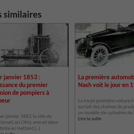
s similaires
r janvier 1853 :
La première automob
issance du premier
Nash voit le jour en 
mion de pompiers à
peur
La toute première voiture 
sortait des chaînes de prod
un modèle six-cylindres de [.
er janvier 1853, la ville de
Lire la suite
innati, en Ohio, entrait dans
stoire en mettant [...]
 la suite