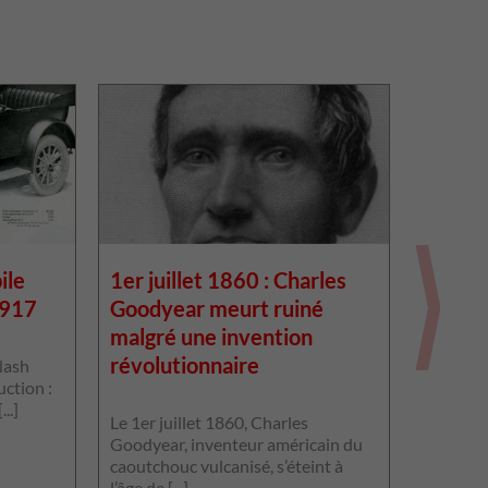
ile
1er juillet 1860 : Charles
Ray Ha
1917
Goodyear meurt ruiné
Wasp 
malgré une invention
milles 
révolutionnaire
Nash
uction :
Le 30 ma
..]
son nom 
Le 1er juillet 1860, Charles
remportan
Goodyear, inventeur américain du
Lire la s
caoutchouc vulcanisé, s’éteint à
l’âge de [...]