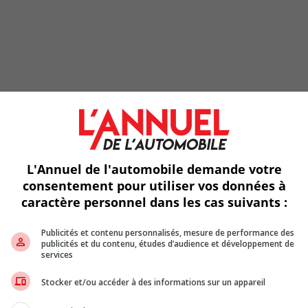
L'Annuel de l'automobile demande votre
consentement pour utiliser vos données à
caractère personnel dans les cas suivants :
res voitures vedettes de la série, il y avait la décapotable Cadilla
Denver Pyle), ainsi que divers dépanneuses et véhicules appartena
Publicités et contenu personnalisés, mesure de performance des
y Duke (Catherine Bach), cousue par Bo et Luke, conduisait un Pl
publicités et du contenu, études d’audience et développement de
 avec un emblème d’aigle doré sur le capot et le mot « Dixie » sur l
services
isode de « The Dukes of Hazzard » a été diffusé le 16 août 1985. L’
t à un film de 2005 mettant en vedette Johnny Knoxville, Seann Wil
Stocker et/ou accéder à des informations sur un appareil