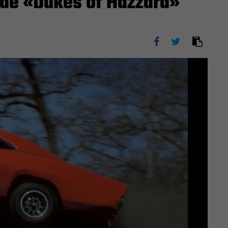
 de «Dukes of Hazzard»
Next