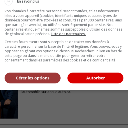
En savoir plus
Vos données à caractère personnel seront traitées, et les informations
liées à votre appareil (cookies, identifiants uniques et autres types de
données) pourront être stockées et consultées par 300 partenaires, ainsi
que partagées avec lui, ou utilisées spécifiquement par ce site. Nos
partenaires et nous-mêmes sommes susceptibles d'utiliser des données
de géolocalisation précises.
Liste des partenaires.
Certains fournisseurs sont susceptibles de traiter vos données à
caractère personnel sur la base de l'intérêt légitime. Vous pouvez vous y
opposer en gérant vos options ci-dessous. Recherchez un lien en bas de
cette page ou dans le menu du site pour gérer ou retirer votre
À propos de l'auteur
consentement dans les paramètres des cookies et de confidentialité.
Benoit Charette pratique le journalisme automobile depuis 33 ans. 
fondateur, propriétaire et rédacteur en chef de L’Annuel de l’automo
publie depuis 2001. Il a animé les émissions RPM et RPM+ sur V e
Gérer les options
Autoriser
Légendes de la route sur Historia. À la radio depuis 1986, il anime
Ça tient la route sur le réseau8 Cogeco et participe à l’émission P
sur RDS en plus de mettre en ligne le site Web officiel de L’Annuel 
l’automobile sur annuelauto.ca.