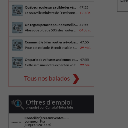
Québec recule sur sa cible des véhicules électriques
47:55
La nouvelle ministre de l’Environnement et de la Lutte contre les changements climatiques, Pascale Déry, doit confirmer que les VZE représenteront désormais 80% des ventes de véhicules neufs en 2035. Benoit et Alain en discutent avec Daniel Breton. Ils reçoivent également Bertrand Godin, qui parle d’Élégance Trois-Rivières. En essai routier Alain a roulé le Mitsubishi [...]
12 Juin.
Un regroupement pour des meilleures routes au Québec
47:55
Alors que plus de 50% des routes sont en mauvais état, le regroupement pour des meilleures routes au Québec voit le jour. Dans cet épisode, Benoit et Alain discutent avec Me Caroline Amireault, directrice générale de l’Association des constructeurs de routes et grands travaux du Québec. En essai routier Alain prend la route avec le [...]
04 Juin.
Comment le bilan routier a évoluer depuis 1973
47:55
Pour cet épisode, Benoit et alain reçoivent une porte parole de la SAAQ, Geneviève Côté, qui parle de l’actuelle campagne publicitaire au sujet du bilan routier et des gestes concrets pour diminuer les décès sur nos routes. On parle aussi au président de Lexus Canada, Martin Gilbert, de la nouvelle Lexus ES. En essai routier, [...]
29 Mai.
On parle de voitures anciennes et du nouveau Kia Seltos 2027
47:55
Cette semaine notre expert en voitures anciennes André Fitzback vient donner des trucs pour ne pas perdre ses enjoliveurs sur nos vieilles voitures. Benoit revient de la Corée du Sud et nous offre un essai exclusif du Kia Seltos 2027 qui arrive plus tard cet été et Alain a fait l’essai du Toyota Tundra hybride.
22 Mai.
Tous nos balados
Offres d'emploi
propulsé par CanadaMotorJobs
Conseiller(ère) aux ventes – ...
Longueuil Kia
jusqu'à
120 000 $