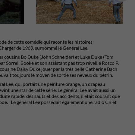
ode de cette comédie qui raconte les histoires
 Charger de 1969, surnommé le General Lee.
r les cousins ​​Bo Duke (John Schneider) et Luke Duke (Tom
r Sorrell Booke et son assistant pas trop réveillé Rosco P.
 cousine Daisy Duke jouer par la très belle Catherine Bach
ouvait toujours le moyen de sortie ses neveux du pétrin.
éral Lee, qui portait une peinture orange, un drapeau
evint une star de cette série. Le général Lee avait aussi un
duite rapide, des sauts et des accidents, il était courant que
sode. Le général Lee possédait également une radio CB et