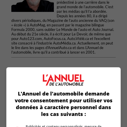
prédestiné à une carrière dans le
grand monde de l’automobile. C’est
par les médias qu’il l’a abordée.
Depuis les années 80, il a dirigé
divers périodiques, du Magazine de l’auto ancienne du VAQ (son
« école ») à AutoMag, en passant par le magazine bilingue
Formula 2000, sans oublier Le Monde de l’auto et Auto Journal.
Au début du 21e siècle, il a écrit pour Le Devoir, de même que
pour Auto123.com, AutoFocus.ca, Auto.Vtélé.ca et l'excellent
site consacré à l'industrie AutoMédia.ca. Actuellement, on peut
le lire dans les pages d'AnnuelAuto.ca et dans L’Annuel de
l’automobile, livre qu'il a contribué à lancer en 2001.
Articles similaires
L'Annuel de l'automobile demande
votre consentement pour utiliser vos
données à caractère personnel dans
les cas suivants :
Publicités et contenu personnalisés, mesure de