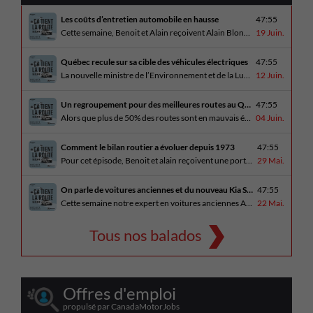
Les coûts d’entretien automobile en hausse
47:55
Cette semaine, Benoit et Alain reçoivent Alain Blondeau, propriétaire d’un atelier mécanique qui parle de la nouvelle réalité des coûts d’entretien en automobile. En essai routier, Alain a cinq propositions estivales et Benoit a pris la route avec une BMW i4 M60 pour ce dernier épisode de la saison. Bon été à tous!
19 Juin.
Québec recule sur sa cible des véhicules électriques
47:55
La nouvelle ministre de l’Environnement et de la Lutte contre les changements climatiques, Pascale Déry, doit confirmer que les VZE représenteront désormais 80% des ventes de véhicules neufs en 2035. Benoit et Alain en discutent avec Daniel Breton. Ils reçoivent également Bertrand Godin, qui parle d’Élégance Trois-Rivières. En essai routier Alain a roulé le Mitsubishi [...]
12 Juin.
Un regroupement pour des meilleures routes au Québec
47:55
Alors que plus de 50% des routes sont en mauvais état, le regroupement pour des meilleures routes au Québec voit le jour. Dans cet épisode, Benoit et Alain discutent avec Me Caroline Amireault, directrice générale de l’Association des constructeurs de routes et grands travaux du Québec. En essai routier Alain prend la route avec le [...]
04 Juin.
Comment le bilan routier a évoluer depuis 1973
47:55
Pour cet épisode, Benoit et alain reçoivent une porte parole de la SAAQ, Geneviève Côté, qui parle de l’actuelle campagne publicitaire au sujet du bilan routier et des gestes concrets pour diminuer les décès sur nos routes. On parle aussi au président de Lexus Canada, Martin Gilbert, de la nouvelle Lexus ES. En essai routier, [...]
29 Mai.
On parle de voitures anciennes et du nouveau Kia Seltos 2027
47:55
Cette semaine notre expert en voitures anciennes André Fitzback vient donner des trucs pour ne pas perdre ses enjoliveurs sur nos vieilles voitures. Benoit revient de la Corée du Sud et nous offre un essai exclusif du Kia Seltos 2027 qui arrive plus tard cet été et Alain a fait l’essai du Toyota Tundra hybride.
22 Mai.
Tous nos balados
Offres d'emploi
propulsé par CanadaMotorJobs