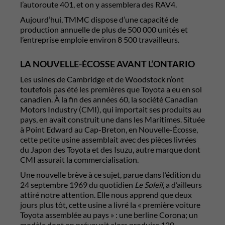
l’autoroute 401, et on y assemblera des RAV4.
Aujourd’hui, TMMC dispose d’une capacité de
production annuelle de plus de 500 000 unités et
l’entreprise emploie environ 8 500 travailleurs.
LA NOUVELLE-ÉCOSSE AVANT L’ONTARIO
Les usines de Cambridge et de Woodstock n’ont
toutefois pas été les premières que Toyota a eu en sol
canadien. À la fin des années 60, la société Canadian
Motors Industry (CMI), qui importait ses produits au
pays, en avait construit une dans les Maritimes. Située
à Point Edward au Cap-Breton, en Nouvelle-Écosse,
cette petite usine assemblait avec des pièces livrées
du Japon des Toyota et des Isuzu, autre marque dont
CMI assurait la commercialisation.
Une nouvelle brève à ce sujet, parue dans l’édition du
24 septembre 1969 du quotidien
Le Soleil
, a d’ailleurs
attiré notre attention. Elle nous apprend que deux
jours plus tôt, cette usine a livré la « première voiture
Toyota assemblée au pays » : une berline Corona; un
modèle dont on prévoyait alors produire 120