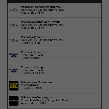
Peintre en carrosserie automo...
Hawkesbury Cadillac Chevrolet B...
À partir de
27 $ / h
Préposé à l'esthétique / Laveur
Hawkesbury Cadillac Chevrolet B...
À partir de
19 $ / h
Préposé à la cour
Hawkesbury Cadillac Chevrolet B...
jusqu'à
20 $ / h
Conseiller en ventes
Terrebonne Ford
jusqu'à
100 000 $
Commis d'entrepôt
Terrebonne Ford
jusqu'à
24,64 $ / h
Mécanicien / Technicien
OSP GARAGE
jusqu'à
95 000 $
Mécanicien Compagnon
Champlain Chrysler Dodge Jeep Ram
À partir de
85 000 $