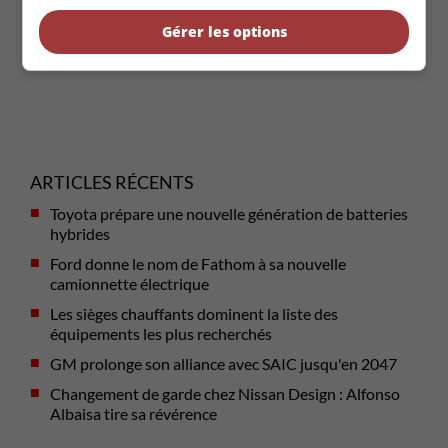
Gérer les options
ARTICLES RÉCENTS
Toyota prépare une nouvelle génération de batteries
hybrides
Ford donne le nom de Fathom à sa nouvelle
camionnette électrique
Les sièges chauffants dominent la liste des
équipements les plus recherchés
GM prolonge son alliance avec SAIC jusqu'en 2047
Changement de garde chez Nissan Design : Alfonso
Albaisa tire sa révérence