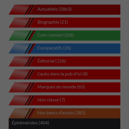
Actualités (5863)
Biographie (21)
Coin-conseil (106)
Comparatifs (26)
Éditorial (126)
L'auto dans la pub d'ici (8)
Marques du monde (65)
Non classé (7)
Nos bancs d'essais (381)
Éphémérides (404)