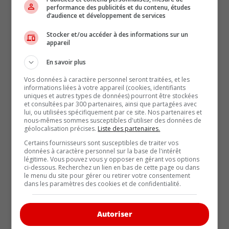
performance des publicités et du contenu, études
d’audience et développement de services
Stocker et/ou accéder à des informations sur un
Toyota prépare une nouvelle
appareil
génération de batteries hybrides
En savoir plus
Vos données à caractère personnel seront traitées, et les
Toyota ne compte pas ralentir sa stratégie
F
informations liées à votre appareil (cookies, identifiants
d’électrification. Bien au contraire. Après avoir
u
uniques et autres types de données) pourront être stockées
annoncé qu’il [...]
i
et consultées par 300 partenaires, ainsi que partagées avec
Lire la suite
L
lui, ou utilisées spécifiquement par ce site. Nos partenaires et
nous-mêmes sommes susceptibles d'utiliser des données de
géolocalisation précises.
Liste des partenaires.
Certains fournisseurs sont susceptibles de traiter vos
données à caractère personnel sur la base de l'intérêt
légitime. Vous pouvez vous y opposer en gérant vos options
ci-dessous. Recherchez un lien en bas de cette page ou dans
le menu du site pour gérer ou retirer votre consentement
dans les paramètres des cookies et de confidentialité.
Autoriser