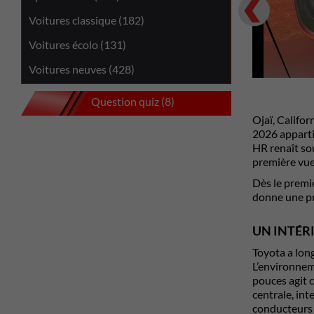
Previous
Voitures classique (182)
Voitures écolo (131)
Voitures neuves (428)
Question quiz (8)
Ojaï, Califor
2026 appartie
HR renaît so
première vue
Dès le premi
donne une pr
UN INTÉR
Toyota a long
L’environnem
pouces agit 
centrale, int
conducteurs 