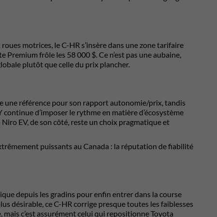
2 roues motrices, le C-HR s’insère dans une zone tarifaire
te Premium frôle les 58 000 $. Ce n’est pas une aubaine,
globale plutôt que celle du prix plancher.
 une référence pour son rapport autonomie/prix, tandis
l Y continue d’imposer le rythme en matière d’écosystème
a Niro EV, de son côté, reste un choix pragmatique et
extrêmement puissants au Canada : la réputation de fiabilité
ique depuis les gradins pour enfin entrer dans la course
us désirable, ce C-HR corrige presque toutes les faiblesses
ie, mais c’est assurément celui qui repositionne Toyota