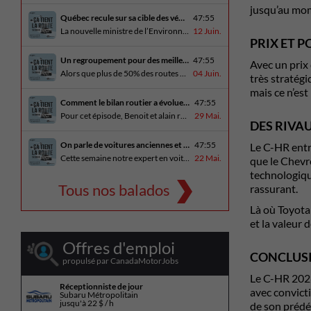
jusqu’au mom
Québec recule sur sa cible des véhicules électriques
47:55
La nouvelle ministre de l’Environnement et de la Lutte contre les changements climatiques, Pascale Déry, doit confirmer que les VZE représenteront désormais 80% des ventes de véhicules neufs en 2035. Benoit et Alain en discutent avec Daniel Breton. Ils reçoivent également Bertrand Godin, qui parle d’Élégance Trois-Rivières. En essai routier Alain a roulé le Mitsubishi [...]
12 Juin.
PRIX ET 
Un regroupement pour des meilleures routes au Québec
47:55
Avec un prix 
Alors que plus de 50% des routes sont en mauvais état, le regroupement pour des meilleures routes au Québec voit le jour. Dans cet épisode, Benoit et Alain discutent avec Me Caroline Amireault, directrice générale de l’Association des constructeurs de routes et grands travaux du Québec. En essai routier Alain prend la route avec le [...]
04 Juin.
très stratégi
mais ce n’est
Comment le bilan routier a évoluer depuis 1973
47:55
Pour cet épisode, Benoit et alain reçoivent une porte parole de la SAAQ, Geneviève Côté, qui parle de l’actuelle campagne publicitaire au sujet du bilan routier et des gestes concrets pour diminuer les décès sur nos routes. On parle aussi au président de Lexus Canada, Martin Gilbert, de la nouvelle Lexus ES. En essai routier, [...]
29 Mai.
DES RIVA
On parle de voitures anciennes et du nouveau Kia Seltos 2027
47:55
Le C-HR entr
Cette semaine notre expert en voitures anciennes André Fitzback vient donner des trucs pour ne pas perdre ses enjoliveurs sur nos vieilles voitures. Benoit revient de la Corée du Sud et nous offre un essai exclusif du Kia Seltos 2027 qui arrive plus tard cet été et Alain a fait l’essai du Toyota Tundra hybride.
22 Mai.
que le Chevr
technologique
Tous nos balados
rassurant.
Là où Toyota 
et la valeur 
Offres d'emploi
CONCLUS
propulsé par CanadaMotorJobs
Le C-HR 2026
Réceptionniste de jour
avec convict
Subaru Métropolitain
jusqu'à
22 $ / h
de son prédéc