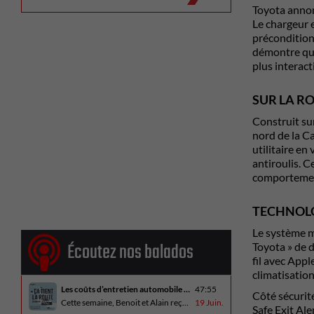
Toyota annon
Le chargeur 
préconditionn
démontre que
plus interact
SUR LA R
Construit su
nord de la Ca
utilitaire en
antiroulis. C
comportement 
TECHNOLO
Le système m
Écoutez nos balados
Toyota » de 
fil avec App
climatisation
Les coûts d’entretien automobile en hausse
47:55
Côté sécurit
Cette semaine, Benoit et Alain reçoivent Alain Blondeau, propriétaire d’un atelier mécanique qui parle de la nouvelle réalité des coûts d’entretien en automobile. En essai routier, Alain a cinq propositions estivales et Benoit a pris la route avec une BMW i4 M60 pour ce dernier épisode de la saison. Bon été à tous!
19 Juin.
Safe Exit Ale