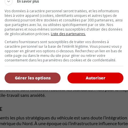
En savoir plus
er à 1 685 litres une fois les sièges rabattus. Les aspects pratiques
 un toit panoramique livrable et une connectivité complète transfor
Vos données à caractère personnel seront traitées, et les informations
opose plus seulement un cockpit fonctionnel — il propose un endro
liées à votre appareil (cookies, identifiants uniques et autres types de
données) pourront être stockées et consultées par 300 partenaires, ainsi
que partagées avec lui, ou utilisées spécifiquement par ce site. Nos
RISATION QUI CHANGE LE CARACTÈRE
partenaires et nous-mêmes sommes susceptibles d'utiliser des données
de géolocalisation précises.
Liste des partenaires.
omaine où le C-HR devait se réinventer, c’est bien celui des performa
Certains fournisseurs sont susceptibles de traiter vos données à
hilosophie totalement différente.
caractère personnel sur la base de l'intérêt légitime. Vous pouvez vous y
opposer en gérant vos options ci-dessous. Recherchez un lien en bas de
traction développe 221 chevaux, ce qui est déjà plus que suffisant
cette page ou dans le menu du site pour gérer ou retirer votre
 rouage intégral qui attire l’attention : grâce à deux moteurs éle
consentement dans les paramètres des cookies et de confidentialité.
à 100 km/h annoncé à 5,2 secondes. On parle ici d’accélérations d
’occupait pas vraiment avec ses électriques jusqu’à maintenant.
Gérer les options
Autoriser
de 77 kWh promet jusqu’à 496 kilomètres d’autonomie en version tr
 452 km avec les roues de 18 pouces et 438 km avec les jantes de 
on de tête sans toutefois redéfinir les standards. Mais pour la ma
ile-travail sans anxiété.
E
ments les plus stratégiques du véhicule est sans doute l’intégrati
érique du Nord. À une époque où l’infrastructure influence forteme