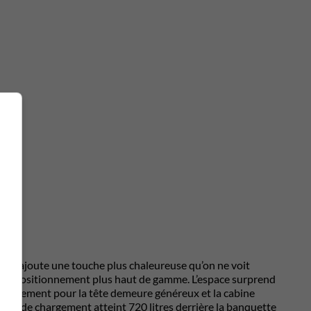
ble ajoute une touche plus chaleureuse qu’on ne voit
d’un positionnement plus haut de gamme. L’espace surprend
 dégagement pour la tête demeure généreux et la cabine
lume de chargement atteint 720 litres derrière la banquette