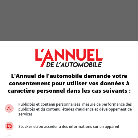
L'Annuel de l'automobile demande votre
consentement pour utiliser vos données à
caractère personnel dans les cas suivants :
Publicités et contenu personnalisés, mesure de performance des
publicités et du contenu, études d’audience et développement de
services
x doux au toucher dominent et l’éclairage d’ambiance personnalisa
nt pas chez Toyota. On sent une volonté claire de se rapprocher 
Stocker et/ou accéder à des informations sur un appareil
algré une ligne de toit inclinée typique des silhouettes coupé, le
tage que ce que les proportions extérieures laissent croire. Le vo