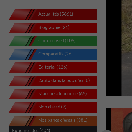
Actualités (5861)
Biographie (21)
Coin-conseil (106)
Comparatifs (26)
Éditorial (126)
L'auto dans la pub d'ici (8)
Marques du monde (65)
Non classé (7)
Nos bancs d'essais (381)
Éphémérides (404)