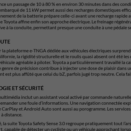
ce un passage de 10 à 80 % en environ 30 minutes dans des condit
embarqué de 11 kW permet aussi des recharges domestiques efficac
ement de la batterie prépare celle-ci avant une recharge rapide af
 Toyota affine enfin son approche électrique. Le freinage régénéra
ive à la conduite, permettant presque une conduite à une pédale se
OUTE
r la plateforme e-TNGA dédiée aux véhicules électriques surprend
lifornie, la rigidité structurelle et le roulis quasi absent ont été 
 véhicule agréable à piloter. Toyota a particulièrement travaillé la
e genre de précision contribue à injecter une dose de plaisir dans 
est plus affûté que celui du bZ, parfois jugé trop neutre. Cela fa
GIE ET SÉCURITÉ
ultimédia inclut un assistant vocal activé par commande naturell
demander une foule d’informations. Une navigation connectée expl
le CarPlay et Android Auto sont aussi au porogramme. Les service
 à distance.
é, la suite Toyota Safety Sense 3.0 regroupe pratiquement tout l’ar
rt, capable de détecter un cycliste ou un véhicule approchant lors