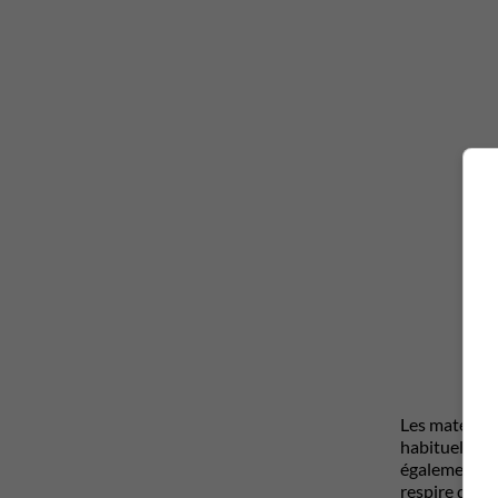
Les matériau
habituelleme
également. M
respire davan