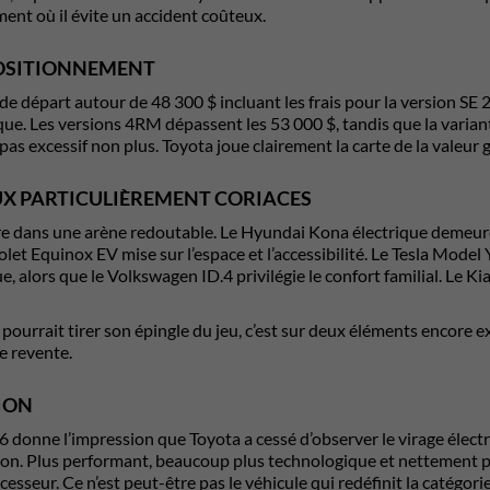
ent où il évite un accident coûteux.
POSITIONNEMENT
de départ autour de 48 300 $ incluant les frais pour la version SE 
que. Les versions 4RM dépassent les 53 000 $, tandis que la varian
 pas excessif non plus. Toyota joue clairement la carte de la valeur 
UX PARTICULIÈREMENT CORIACES
e dans une arène redoutable. Le Hyundai Kona électrique demeure
olet Equinox EV mise sur l’espace et l’accessibilité. Le Tesla Mode
, alors que le Volkswagen ID.4 privilégie le confort familial. Le Ki
pourrait tirer son épingle du jeu, c’est sur deux éléments encore 
de revente.
ION
 donne l’impression que Toyota a cessé d’observer le virage électr
ion. Plus performant, beaucoup plus technologique et nettement pl
esseur. Ce n’est peut-être pas le véhicule qui redéfinit la catégor