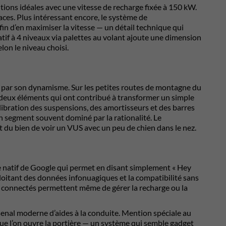
ions idéales avec une vitesse de recharge fixée à 150 kW.
es. Plus intéressant encore, le système de
in d’en maximiser la vitesse — un détail technique qui
tif à 4 niveaux via palettes au volant ajoute une dimension
lon le niveau choisi.
 par son dynamisme. Sur les petites routes de montagne du
les deux éléments qui ont contribué à transformer un simple
 calibration des suspensions, des amortisseurs et des barres
un segment souvent dominé par la rationalité. Le
it du bien de voir un VUS avec un peu de chien dans le nez.
e natif de Google qui permet en disant simplement « Hey
oitant des données infonuagiques et la compatibilité sans
s connectés permettent même de gérer la recharge ou la
senal moderne d’aides à la conduite. Mention spéciale au
que l’on ouvre la portière — un système qui semble gadget