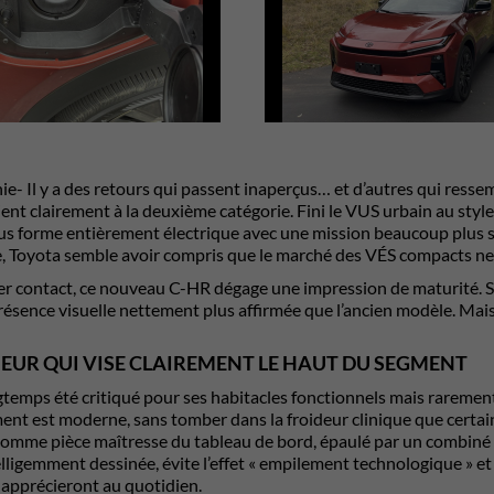
nie- Il y a des retours qui passent inaperçus… et d’autres qui ress
nt clairement à la deuxième catégorie. Fini le VUS urbain au style 
us forme entièrement électrique avec une mission beaucoup plus sér
, Toyota semble avoir compris que le marché des VÉS compacts ne
er contact, ce nouveau C-HR dégage une impression de maturité. Sa 
ésence visuelle nettement plus affirmée que l’ancien modèle. Mais l
IEUR QUI VISE CLAIREMENT LE HAUT DU SEGMENT
temps été critiqué pour ses habitacles fonctionnels mais rarement i
ent est moderne, sans tomber dans la froideur clinique que certain
comme pièce maîtresse du tableau de bord, épaulé par un combiné n
elligemment dessinée, évite l’effet « empilement technologique » e
apprécieront au quotidien.