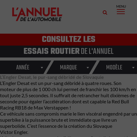
MENU
CONSULTEZ LES
ESSAIS ROUTIER
DE L'ANNUEL
ANNÉE
MARQUE
MODÈLE
L’Engler Desat, le pur-sang débridé de Slovaquie
L’Engler Desat est un pur-sang débridé à quatre roues. Son
moteur de plus de 1 000 ch lui permet de franchir les 100 km/h en
tout juste 2,5 secondes. Il suffirait de retrancher huit dixièmes de
seconde pour égaler l’accélération dont est capable la
Red Bull
Racing RB18 de Max Verstappen !
Ce véhicule sans compromis marie le lien viscéral engendré par un
superbike à la puissance brute et immédiate que livre un
superbolide. C’est l’essence de la création du Slovaque
Victor Engler.