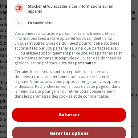
Mais, comme si ce n’était pas suffisant, Engler offre aussi une
Stocker et/ou accéder à des informations sur un
appareil
variante de ce moteur appelée Niveau 3. Elle hausse la puissance
à 2 000 ch ! Mais les acheteurs semblent plutôt humbles puisque,
En savoir plus
selon Victor, la plupart se contentent de la version Niveau 1 !
Au moment d’écrire ces lignes, le premier modèle de série de la
Vos données à caractère personnel seront traitées, et les
Desat est en production. On assemble le châssis roulant en
informations liées à votre appareil (cookies, identifiants
Slovaquie. Il sera ensuite expédié en Allemagne pour recevoir la
uniques et autres types de données) pourront être stockées
et consultées par 300 partenaires, ainsi que partagées avec
carrosserie de fibre de carbone; une carrosserie biplace en
lui, ou utilisées spécifiquement par ce site. Nos partenaires et
tandem qui sera peinte par les spécialistes de Gehrt Innovations,
nous-mêmes sommes susceptibles d'utiliser des données de
le meilleur atelier de peinture au monde, affirme sans hésiter
géolocalisation précises.
Liste des partenaires.
Victor.
Certains fournisseurs sont susceptibles de traiter vos
UN PRIX QUI FRÔLE LE MILLION
données à caractère personnel sur la base de l'intérêt
légitime. Vous pouvez vous y opposer en gérant vos options
Trois exemplaires additionnels seront fabriqués d’ici la fin de
ci-dessous. Recherchez un lien en bas de cette page ou dans
l’année. Puis, l’an prochain, Victor espère en livrer 10 à 15 autres
le menu du site pour gérer ou retirer votre consentement
de plus. Ces bolides, qui sont offerts à partir de 625 000 € (un peu
dans les paramètres des cookies et de confidentialité.
plus de 825 000 $) aboutiront dans divers pays dont, entre
autres, aux États-Unis. C’est là où habite l’acheteur de la Desat
numéro 3.
Autoriser
Sûr de trouver d’autres acheteurs sur notre continent, Victor
nous a appris qu’il prépare une tournée nord-américaine avec la
voiture numéro 1. Elle débutera à New York, en janvier. Puis,
Gérer les options
comme il nous l’a écrit : « Nous allons voyager à travers les États-