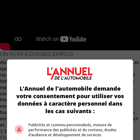
UN NOM À DOUBLE EMPLOI
Alors, pourquoi avoir choisi Desat plutôt que F.F. Superquad ? Les
spécialistes du marketing qu’a consulté Victor lui ont
recommandé ce nom qu’ils jugent plus évocateur. C’est vrai qu’il
fait double emploi. Il est une référence à l’origine
slovaque
de la
marque puisque, dans la langue du pays, ce mot signifie 10. Dix,
L'Annuel de l'automobile demande
comme le nombre de cylindres du moteur qui l’anime, aussi.
votre consentement pour utiliser vos
Modifié par les techniciens d’Engler Automotive, ce V10
données à caractère personnel dans
emprunté à Audi est à l’origine de la fougue du pur-sang. Une
les cas suivants :
fougue qui s’exprime par la vitesse de pointe de 350 km/h qu’on
extirpe de la version Niveau 1 de ce moteur. On en retire 1 100 ch
et 1 100 Nm (810 lb-pi). Et puisque la voiture ne pèse que
Publicités et contenu personnalisés, mesure de
performance des publicités et du contenu, études
1 100 kg, on obtient le rapport poids-puissance idéal de 1:1.
d’audience et développement de services
PAS ASSEZ DE PUISSANCE ?