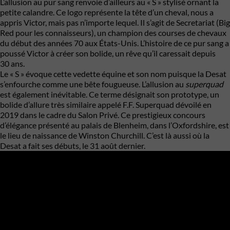
L’allusion au pur sang renvoie d’ailleurs au « S » stylisé ornant la
petite calandre. Ce logo représente la tête d’un cheval, nous a
appris Victor, mais pas n’importe lequel. Il s’agit de Secretariat (Big
Red pour les connaisseurs), un champion des courses de chevaux
du début des années 70 aux États-Unis. L’histoire de ce pur sang a
poussé Victor à créer son bolide, un rêve qu’il caressait depuis
30 ans.
Le « S » évoque cette vedette équine et son nom puisque la Desat
s’enfourche comme une bête fougueuse. L’allusion au
superquad
est également inévitable. Ce terme désignait son prototype, un
bolide d’allure très similaire appelé F.F. Superquad dévoilé en
2019 dans le cadre du
Salon Privé.
Ce prestigieux concours
d’élégance présenté au palais de Blenheim, dans l’Oxfordshire, est
le lieu de naissance de Winston Churchill. C’est là aussi où la
Desat a fait ses débuts, le 31 août dernier.