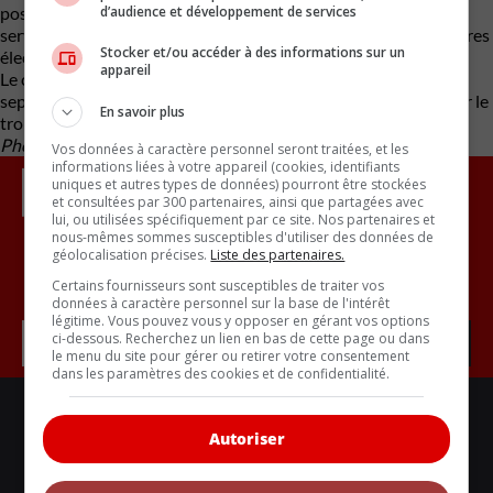
d’audience et développement de services
posséder un véhicule, tout en améliorant le niveau de vie et en
servant de catalyseur pour une adoption généralisée des voitures
Stocker et/ou accéder à des informations sur un
électriques au Vietnam. »
appareil
Le carnet de commandes pour le VinFast VF 3 sera ouvert en
septembre 2023 et les premières livraisons sont promises pour le
En savoir plus
troisième trimestre de 2024.
Photos : VinFast
Vos données à caractère personnel seront traitées, et les
informations liées à votre appareil (cookies, identifiants
uniques et autres types de données) pourront être stockées
et consultées par 300 partenaires, ainsi que partagées avec
lui, ou utilisées spécifiquement par ce site. Nos partenaires et
nous-mêmes sommes susceptibles d'utiliser des données de
géolocalisation précises.
Liste des partenaires.
Inscrivez vous à l'infolettre.
Certains fournisseurs sont susceptibles de traiter vos
données à caractère personnel sur la base de l'intérêt
légitime. Vous pouvez vous y opposer en gérant vos options
ci-dessous. Recherchez un lien en bas de cette page ou dans
le menu du site pour gérer ou retirer votre consentement
dans les paramètres des cookies et de confidentialité.
LIENS UTILES
ACTUALITÉS
Autoriser
BANCS D'ESSAIS