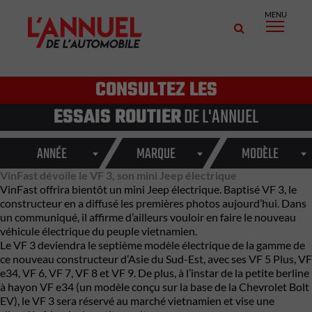
MENU
CONSULTEZ LES
ESSAIS ROUTIER
DE L'ANNUEL
ANNÉE
MARQUE
MODÈLE
VinFast dévoile le VF 3, son mini Jeep électrique
VinFast
offrira bientôt un mini Jeep électrique. Baptisé VF 3, le
constructeur en a diffusé les premières photos aujourd’hui. Dans
un communiqué, il affirme d’ailleurs vouloir en faire le nouveau
véhicule électrique du peuple vietnamien.
Le VF 3 deviendra le septième modèle électrique de la gamme de
ce nouveau constructeur d’Asie du Sud-Est, avec ses VF 5 Plus, VF
e34,
VF 6, VF 7
,
VF 8
et VF 9. De plus, à l’instar de la petite berline
à hayon
VF e34
(un modèle conçu sur la base de la
Chevrolet Bolt
EV
), le VF 3 sera réservé au marché vietnamien et vise une