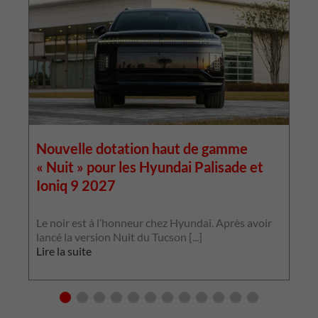
Nouvelle dotation haut de gamme
« Nuit » pour les Hyundai Palisade et
Ioniq 9 2027
L
p
Le noir est à l’honneur chez Hyundai. Après avoir
p
lancé la version Nuit du Tucson [...]
L
Lire la suite