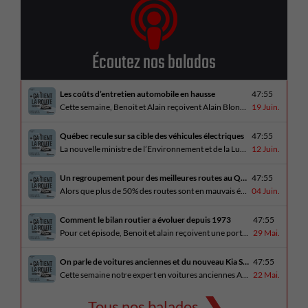
Écoutez nos balados
Les coûts d’entretien automobile en hausse
47:55
Cette semaine, Benoit et Alain reçoivent Alain Blondeau, propriétaire d’un atelier mécanique qui parle de la nouvelle réalité des coûts d’entretien en automobile. En essai routier, Alain a cinq propositions estivales et Benoit a pris la route avec une BMW i4 M60 pour ce dernier épisode de la saison. Bon été à tous!
19 Juin.
Québec recule sur sa cible des véhicules électriques
47:55
La nouvelle ministre de l’Environnement et de la Lutte contre les changements climatiques, Pascale Déry, doit confirmer que les VZE représenteront désormais 80% des ventes de véhicules neufs en 2035. Benoit et Alain en discutent avec Daniel Breton. Ils reçoivent également Bertrand Godin, qui parle d’Élégance Trois-Rivières. En essai routier Alain a roulé le Mitsubishi [...]
12 Juin.
Un regroupement pour des meilleures routes au Québec
47:55
Alors que plus de 50% des routes sont en mauvais état, le regroupement pour des meilleures routes au Québec voit le jour. Dans cet épisode, Benoit et Alain discutent avec Me Caroline Amireault, directrice générale de l’Association des constructeurs de routes et grands travaux du Québec. En essai routier Alain prend la route avec le [...]
04 Juin.
Comment le bilan routier a évoluer depuis 1973
47:55
Pour cet épisode, Benoit et alain reçoivent une porte parole de la SAAQ, Geneviève Côté, qui parle de l’actuelle campagne publicitaire au sujet du bilan routier et des gestes concrets pour diminuer les décès sur nos routes. On parle aussi au président de Lexus Canada, Martin Gilbert, de la nouvelle Lexus ES. En essai routier, [...]
29 Mai.
On parle de voitures anciennes et du nouveau Kia Seltos 2027
47:55
Cette semaine notre expert en voitures anciennes André Fitzback vient donner des trucs pour ne pas perdre ses enjoliveurs sur nos vieilles voitures. Benoit revient de la Corée du Sud et nous offre un essai exclusif du Kia Seltos 2027 qui arrive plus tard cet été et Alain a fait l’essai du Toyota Tundra hybride.
22 Mai.
Tous nos balados