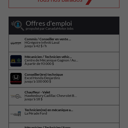
Offres d'emploi
propulsé par CanadaMotorJobs
Commis / Conseiller en vente ...
HGrégoire Infiniti Laval
jusqu'à
42 $ / h
Mécanicien / Technicien véhic...
Centre de Mécanique Gagnon / Au...
À partir de
93 000 $
Conseiller(ère) technique
Excel Honda Desjardins
jusqu'à
100 000 $
Chauffeur - Valet
Hawkesbury Cadillac Chevrolet B...
jusqu'à
18 $
Technicien(ne) en mécanique a...
La Pérade Ford
Mécanicien / Technicien (Appr...