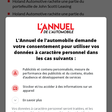
Holand Automotive rachète une partie du
portefeuille de John Scotti Leasing
Holand Automotive rachète une partie du
portefeuille de John Scotti Leasing
Actualités (5867)
L'Annuel de l'automobile demande
votre consentement pour utiliser vos
Biographie (21)
données à caractère personnel dans
Coin-conseil (107)
les cas suivants :
Comparatifs (26)
Publicités et contenu personnalisés, mesure de
performance des publicités et du contenu, études
d’audience et développement de services
Éditorial (126)
Stocker et/ou accéder à des informations sur un
appareil
L'auto dans la pub d'ici (8)
En savoir plus
Marques du monde (65)
Vos données à caractère personnel seront traitées, et les