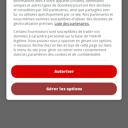
informations liées à votre appareil (cookies, identifiants
Non classé (7)
uniques et autres types de données) pourront être stockées
et consultées par 300 partenaires, ainsi que partagées avec
lui, ou utilisées spécifiquement par ce site. Nos partenaires et
Nos bancs d'essais (381)
nous-mêmes sommes susceptibles d'utiliser des données de
géolocalisation précises.
Liste des partenaires.
Éphémérides (404)
Certains fournisseurs sont susceptibles de traiter vos
Voitures classique (182)
données à caractère personnel sur la base de l'intérêt
légitime. Vous pouvez vous y opposer en gérant vos options
Voitures écolo (131)
ci-dessous. Recherchez un lien en bas de cette page ou dans
le menu du site pour gérer ou retirer votre consentement
dans les paramètres des cookies et de confidentialité.
Voitures neuves (428)
Question quiz (8)
Autoriser
Gérer les options