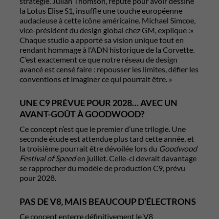
stratégie. Julian Thomson, réputé pour avoir dessiné
la Lotus Elise S1, insuffle une touche européenne
audacieuse à cette icône américaine. Michael Simcoe,
vice-président du design global chez GM, explique :«
Chaque studio a apporté sa vision unique tout en
rendant hommage à l’ADN historique de la Corvette.
C’est exactement ce que notre réseau de design
avancé est censé faire : repousser les limites, défier les
conventions et imaginer ce qui pourrait être. »
UNE C9 PRÉVUE POUR 2028… AVEC UN
AVANT-GOÛT À GOODWOOD?
Ce concept n’est que le premier d’une trilogie. Une
seconde étude est attendue plus tard cette année, et
la troisième pourrait être dévoilée lors du
Goodwood
Festival of Speed
en juillet. Celle-ci devrait davantage
se rapprocher du modèle de production C9, prévu
pour 2028.
PAS DE V8, MAIS BEAUCOUP D’ÉLECTRONS
Ce concept enterre définitivement le V8