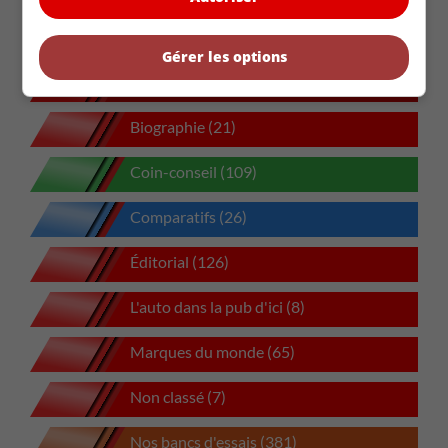
La Chevrolet Camaro reviendra en 2029 avec 4 portes
Gérer les options
Actualités (5867)
Biographie (21)
Coin-conseil (109)
Comparatifs (26)
Éditorial (126)
L'auto dans la pub d'ici (8)
Marques du monde (65)
Non classé (7)
Nos bancs d'essais (381)