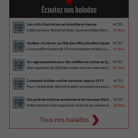
Écoutez nos balados
Les coûts d’entretien automobile en hausse
47:55
Cette semaine, Benoit et Alain reçoivent Alain Blondeau, propriétaire d’un atelier mécanique qui parle de la nouvelle réalité des coûts d’entretien en automobile. En essai routier, Alain a cinq propositions estivales et Benoit a pris la route avec une BMW i4 M60 pour ce dernier épisode de la saison. Bon été à tous!
19 Juin.
Québec recule sur sa cible des véhicules électriques
47:55
La nouvelle ministre de l’Environnement et de la Lutte contre les changements climatiques, Pascale Déry, doit confirmer que les VZE représenteront désormais 80% des ventes de véhicules neufs en 2035. Benoit et Alain en discutent avec Daniel Breton. Ils reçoivent également Bertrand Godin, qui parle d’Élégance Trois-Rivières. En essai routier Alain a roulé le Mitsubishi [...]
12 Juin.
Un regroupement pour des meilleures routes au Québec
47:55
Alors que plus de 50% des routes sont en mauvais état, le regroupement pour des meilleures routes au Québec voit le jour. Dans cet épisode, Benoit et Alain discutent avec Me Caroline Amireault, directrice générale de l’Association des constructeurs de routes et grands travaux du Québec. En essai routier Alain prend la route avec le [...]
04 Juin.
Comment le bilan routier a évoluer depuis 1973
47:55
Pour cet épisode, Benoit et alain reçoivent une porte parole de la SAAQ, Geneviève Côté, qui parle de l’actuelle campagne publicitaire au sujet du bilan routier et des gestes concrets pour diminuer les décès sur nos routes. On parle aussi au président de Lexus Canada, Martin Gilbert, de la nouvelle Lexus ES. En essai routier, [...]
29 Mai.
On parle de voitures anciennes et du nouveau Kia Seltos 2027
47:55
Cette semaine notre expert en voitures anciennes André Fitzback vient donner des trucs pour ne pas perdre ses enjoliveurs sur nos vieilles voitures. Benoit revient de la Corée du Sud et nous offre un essai exclusif du Kia Seltos 2027 qui arrive plus tard cet été et Alain a fait l’essai du Toyota Tundra hybride.
22 Mai.
Tous nos balados