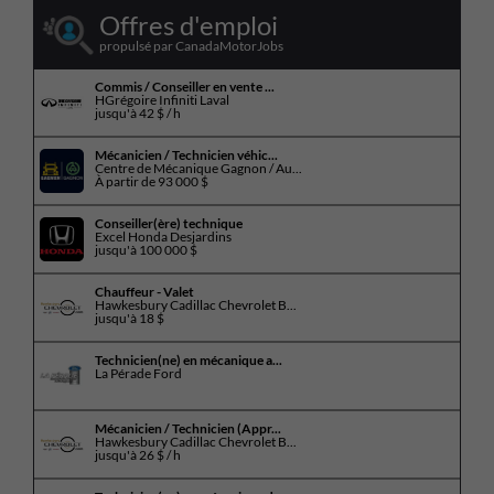
Offres d'emploi
propulsé par CanadaMotorJobs
Commis / Conseiller en vente ...
HGrégoire Infiniti Laval
jusqu'à
42 $ / h
Mécanicien / Technicien véhic...
Centre de Mécanique Gagnon / Au...
À partir de
93 000 $
Conseiller(ère) technique
Excel Honda Desjardins
jusqu'à
100 000 $
Chauffeur - Valet
Hawkesbury Cadillac Chevrolet B...
jusqu'à
18 $
Technicien(ne) en mécanique a...
La Pérade Ford
Mécanicien / Technicien (Appr...
Hawkesbury Cadillac Chevrolet B...
jusqu'à
26 $ / h