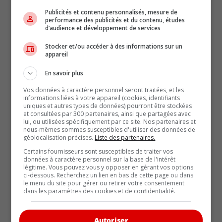
Publicités et contenu personnalisés, mesure de
performance des publicités et du contenu, études
d’audience et développement de services
Stocker et/ou accéder à des informations sur un
appareil
En savoir plus
Vos données à caractère personnel seront traitées, et les
informations liées à votre appareil (cookies, identifiants
uniques et autres types de données) pourront être stockées
et consultées par 300 partenaires, ainsi que partagées avec
lui, ou utilisées spécifiquement par ce site. Nos partenaires et
nous-mêmes sommes susceptibles d'utiliser des données de
géolocalisation précises.
Liste des partenaires.
ARTICLES RÉCENTS
Certains fournisseurs sont susceptibles de traiter vos
données à caractère personnel sur la base de l'intérêt
Les contenants d’aérosol
légitime. Vous pouvez vous y opposer en gérant vos options
ci-dessous. Recherchez un lien en bas de cette page ou dans
Les contenants d’aérosol
le menu du site pour gérer ou retirer votre consentement
Les contenants d’aérosol
dans les paramètres des cookies et de confidentialité.
Nouvelle dotation haut de gamme « Nuit » pour les
Hyundai Palisade et Ioniq 9 2027
Autoriser