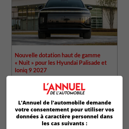
Nouvelle dotation haut de gamme
« Nuit » pour les Hyundai Palisade et
Ioniq 9 2027
L
p
Le noir est à l’honneur chez Hyundai. Après avoir
p
lancé la version Nuit du Tucson [...]
L
Lire la suite
L'Annuel de l'automobile demande
votre consentement pour utiliser vos
données à caractère personnel dans
les cas suivants :