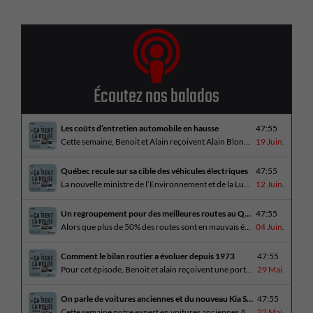
Écoutez nos balados
Les coûts d’entretien automobile en hausse
47:55
Cette semaine, Benoit et Alain reçoivent Alain Blondeau, propriétaire d’un atelier mécanique qui parle de la nouvelle réalité des coûts d’entretien en automobile. En essai routier, Alain a cinq propositions estivales et Benoit a pris la route avec une BMW i4 M60 pour ce dernier épisode de la saison. Bon été à tous!
19 Juin.
Québec recule sur sa cible des véhicules électriques
47:55
La nouvelle ministre de l’Environnement et de la Lutte contre les changements climatiques, Pascale Déry, doit confirmer que les VZE représenteront désormais 80% des ventes de véhicules neufs en 2035. Benoit et Alain en discutent avec Daniel Breton. Ils reçoivent également Bertrand Godin, qui parle d’Élégance Trois-Rivières. En essai routier Alain a roulé le Mitsubishi [...]
12 Juin.
Un regroupement pour des meilleures routes au Québec
47:55
Alors que plus de 50% des routes sont en mauvais état, le regroupement pour des meilleures routes au Québec voit le jour. Dans cet épisode, Benoit et Alain discutent avec Me Caroline Amireault, directrice générale de l’Association des constructeurs de routes et grands travaux du Québec. En essai routier Alain prend la route avec le [...]
04 Juin.
Comment le bilan routier a évoluer depuis 1973
47:55
Pour cet épisode, Benoit et alain reçoivent une porte parole de la SAAQ, Geneviève Côté, qui parle de l’actuelle campagne publicitaire au sujet du bilan routier et des gestes concrets pour diminuer les décès sur nos routes. On parle aussi au président de Lexus Canada, Martin Gilbert, de la nouvelle Lexus ES. En essai routier, [...]
29 Mai.
On parle de voitures anciennes et du nouveau Kia Seltos 2027
47:55
Cette semaine notre expert en voitures anciennes André Fitzback vient donner des trucs pour ne pas perdre ses enjoliveurs sur nos vieilles voitures. Benoit revient de la Corée du Sud et nous offre un essai exclusif du Kia Seltos 2027 qui arrive plus tard cet été et Alain a fait l’essai du Toyota Tundra hybride.
22 Mai.