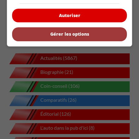
Holand Automotive rachète une partie du
portefeuille de John Scotti Leasing
Autoriser
Holand Automotive rachète une partie du
portefeuille de John Scotti Leasing
Toyota prépare une nouvelle génération de batteries
Gérer les options
hybrides
Actualités (5867)
Biographie (21)
Coin-conseil (106)
Comparatifs (26)
Éditorial (126)
L'auto dans la pub d'ici (8)