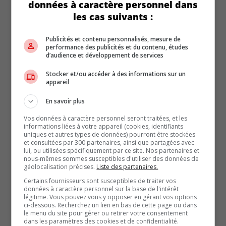
données à caractère personnel dans
les cas suivants :
Publicités et contenu personnalisés, mesure de
performance des publicités et du contenu, études
d’audience et développement de services
Stocker et/ou accéder à des informations sur un
appareil
En savoir plus
Vos données à caractère personnel seront traitées, et les
informations liées à votre appareil (cookies, identifiants
uniques et autres types de données) pourront être stockées
et consultées par 300 partenaires, ainsi que partagées avec
lui, ou utilisées spécifiquement par ce site. Nos partenaires et
nous-mêmes sommes susceptibles d'utiliser des données de
géolocalisation précises.
Liste des partenaires.
ARTICLES RÉCENTS
Certains fournisseurs sont susceptibles de traiter vos
Nouvelle dotation haut de gamme « Nuit » pour les
données à caractère personnel sur la base de l'intérêt
Hyundai Palisade et Ioniq 9 2027
légitime. Vous pouvez vous y opposer en gérant vos options
ci-dessous. Recherchez un lien en bas de cette page ou dans
La Chevrolet Camaro reviendra en 2029 avec 4 portes
le menu du site pour gérer ou retirer votre consentement
dans les paramètres des cookies et de confidentialité.