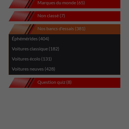
Marques du monde (65)
Non classé (7)
Nos bancs d'essais (381)
Éphémérides (404)
Voitures classique (182)
Voitures écolo (131)
Voitures neuves (428)
Question quiz (8)