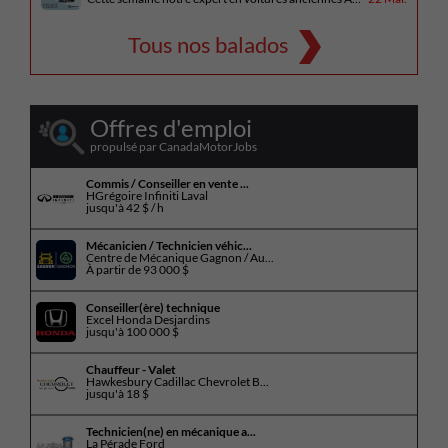
Tous nos balados
Offres d'emploi
propulsé par CanadaMotorJobs
Commis / Conseiller en vente ...
HGrégoire Infiniti Laval
jusqu'à
42 $ / h
Mécanicien / Technicien véhic...
Centre de Mécanique Gagnon / Au...
À partir de
93 000 $
Conseiller(ère) technique
Excel Honda Desjardins
jusqu'à
100 000 $
Chauffeur - Valet
Hawkesbury Cadillac Chevrolet B...
jusqu'à
18 $
Technicien(ne) en mécanique a...
La Pérade Ford