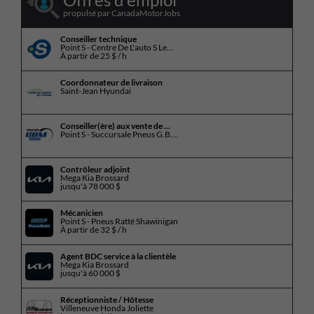
propulsé par CanadaMotorJobs
Conseiller technique
Point S - Centre De L'auto S Le...
À partir de
25 $ / h
Coordonnateur de livraison
Saint-Jean Hyundai
Conseiller(ère) aux vente de ...
Point S - Succursale Pneus G.B....
Contrôleur adjoint
Mega Kia Brossard
jusqu'à
78 000 $
Mécanicien
Point S - Pneus Ratté Shawinigan
À partir de
32 $ / h
Agent BDC service à la clientèle
Mega Kia Brossard
jusqu'à
60 000 $
Réceptionniste / Hôtesse
Villeneuve Honda Joliette