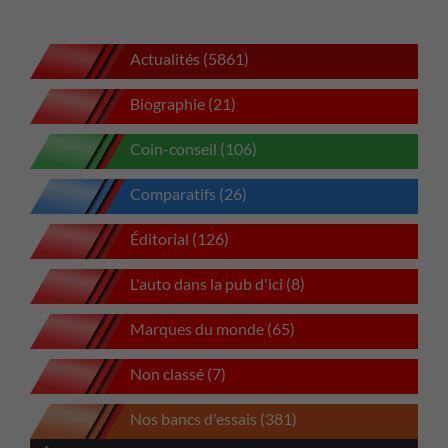
Actualités (5861)
Biographie (21)
Coin-conseil (106)
Comparatifs (26)
Éditorial (126)
L'auto dans la pub d'ici (8)
Marques du monde (65)
Non classé (7)
Nos bancs d'essais (381)