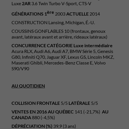
Luxe
2AR
3.6 Twin Turbo V-Sport, CTS-V
ère
GÉNÉRATIONS 1
2003
ACTUELLE
2014
CONSTRUCTION Lansing, Michigan, É.-U.
COUSSINS GONFLABLES 10 (frontaux, genoux
avant, latéraux avant et arrière, rideaux latéraux)
CONCURRENCE CATÉGORIE Luxe intermédiaire
Acura RLX, Audi A6, Audi A7, BMW Série 5, Genesis
G80, Infiniti Q70, Jaguar XF, Lexus GS, Lincoln MKZ,
Maserati Ghibli, Mercedes-Benz Classe E, Volvo
S90/V90
AU QUOTIDIEN
COLLISION FRONTALE
5/5
LATÉRALE
5/5
VENTES EN 2016 AU QUÉBEC
141 (-21,7%)
AU
CANADA
880 (-4,5%)
DÉPRÉCIATION (%)
39,9 (3 ans)