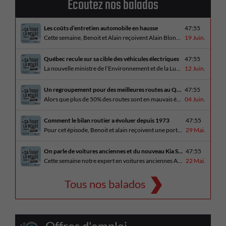
Écoutez nos balados
Les coûts d’entretien automobile en hausse
47:55
Cette semaine, Benoit et Alain reçoivent Alain Blondeau, propriétaire d’un atelier mécanique qui parle de la nouvelle réalité des coûts d’entretien en automobile. En essai routier, Alain a cinq propositions estivales et Benoit a pris la route avec une BMW i4 M60 pour ce dernier épisode de la saison. Bon été à tous!
19 Juin.
Québec recule sur sa cible des véhicules électriques
47:55
La nouvelle ministre de l’Environnement et de la Lutte contre les changements climatiques, Pascale Déry, doit confirmer que les VZE représenteront désormais 80% des ventes de véhicules neufs en 2035. Benoit et Alain en discutent avec Daniel Breton. Ils reçoivent également Bertrand Godin, qui parle d’Élégance Trois-Rivières. En essai routier Alain a roulé le Mitsubishi [...]
12 Juin.
Un regroupement pour des meilleures routes au Québec
47:55
Alors que plus de 50% des routes sont en mauvais état, le regroupement pour des meilleures routes au Québec voit le jour. Dans cet épisode, Benoit et Alain discutent avec Me Caroline Amireault, directrice générale de l’Association des constructeurs de routes et grands travaux du Québec. En essai routier Alain prend la route avec le [...]
04 Juin.
Comment le bilan routier a évoluer depuis 1973
47:55
Pour cet épisode, Benoit et alain reçoivent une porte parole de la SAAQ, Geneviève Côté, qui parle de l’actuelle campagne publicitaire au sujet du bilan routier et des gestes concrets pour diminuer les décès sur nos routes. On parle aussi au président de Lexus Canada, Martin Gilbert, de la nouvelle Lexus ES. En essai routier, [...]
29 Mai.
On parle de voitures anciennes et du nouveau Kia Seltos 2027
47:55
Cette semaine notre expert en voitures anciennes André Fitzback vient donner des trucs pour ne pas perdre ses enjoliveurs sur nos vieilles voitures. Benoit revient de la Corée du Sud et nous offre un essai exclusif du Kia Seltos 2027 qui arrive plus tard cet été et Alain a fait l’essai du Toyota Tundra hybride.
22 Mai.
Tous nos balados
Offres d'emploi