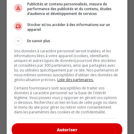
Publicités et contenu personnalisés, mesure de
performance des publicités et du contenu, études
d’audience et développement de services
EMPATTEMENT 2 910 mm
LONGUEUR 4 966 mm
CTS-V
5 021 mm
Stocker et/ou accéder à des informations sur un
appareil
LARGEUR 1 833 mm
En savoir plus
HAUTEUR 1 454 mm
POIDS 2.0T 2AR 1 642 kg
4RM
1 713 kg
3.6 2AR
Vos données à caractère personnel seront traitées, et les
informations liées à votre appareil (cookies, identifiants
1 703 kg
4RM
1763 kg
Vsport
1 807 kg
CTS-V
1 880
uniques et autres types de données) pourront être stockées
kg
et consultées par 300 partenaires, ainsi que partagées avec
lui, ou utilisées spécifiquement par ce site. Nos partenaires et
RÉPARTITION DU POIDS AV/ARR (%)
53/47
nous-mêmes sommes susceptibles d'utiliser des données de
géolocalisation précises.
Liste des partenaires.
DIAMÈTRE DE BRAQUAGE 2.0T 11,3 m 3.6 4RM
11,9 m Vsport 11,5 m CTS-V 12,3 m
Certains fournisseurs sont susceptibles de traiter vos
données à caractère personnel sur la base de l'intérêt
COFFRE 388 L
légitime. Vous pouvez vous y opposer en gérant vos options
ci-dessous. Recherchez un lien en bas de cette page ou dans
RÉSERVOIR DE CARBURANT 72 L
le menu du site pour gérer ou retirer votre consentement
dans les paramètres des cookies et de confidentialité.
CAPACITÉ DE REMORQUAGE
3.6
454 kg
Autoriser