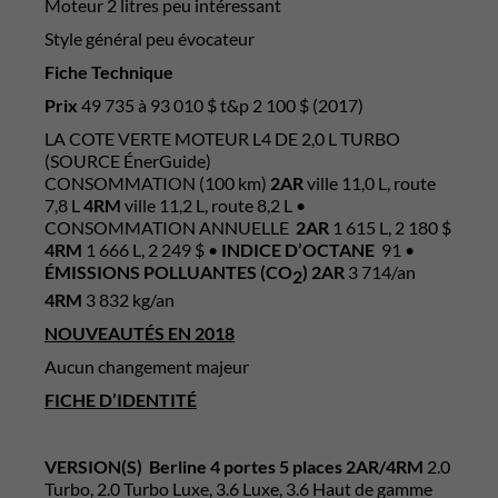
Moteur 2 litres peu intéressant
Style général peu évocateur
Fiche Technique
Prix
49 735 à 93 010 $ t&p 2 100 $ (2017)
LA COTE VERTE MOTEUR L4 DE 2,0 L TURBO
(SOURCE ÉnerGuide)
CONSOMMATION (100 km)
2AR
ville 11,0 L, route
7,8 L
4RM
ville 11,2 L, route 8,2 L •
CONSOMMATION ANNUELLE
2AR
1 615 L, 2 180 $
4RM
1 666 L, 2 249 $ •
INDICE D’OCTANE
91 •
ÉMISSIONS POLLUANTES (CO
) 2AR
3 714/an
2
4RM
3 832 kg/an
NOUVEAUTÉS EN 2018
Aucun changement majeur
FICHE D’IDENTITÉ
VERSION(S)
Berline 4 portes 5 places 2AR/4RM
2.0
Turbo, 2.0 Turbo Luxe, 3.6 Luxe, 3.6 Haut de gamme