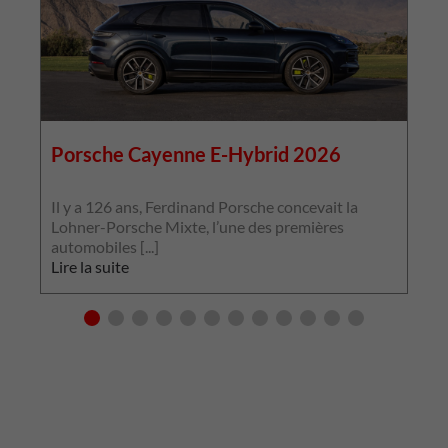
Porsche Cayenne E-Hybrid 2026
r
Il y a 126 ans, Ferdinand Porsche concevait la
]
Lohner-Porsche Mixte, l’une des premières
I
automobiles [...]
C
Lire la suite
L