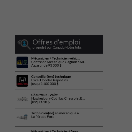
Offres d'emploi
propulsé par CanadaMotorJobs
Mécanicien / Technicien véhic...
Centre de Mécanique Gagnon / Au...
À partir de
93 000 $
Conseiller(ère) technique
Excel Honda Desjardins
jusqu'à
100 000 $
Chauffeur - Valet
Hawkesbury Cadillac Chevrolet B...
jusqu'à
18 $
Technicien(ne) en mécanique a...
La Pérade Ford
Mécanicien / Technicien (Appr...