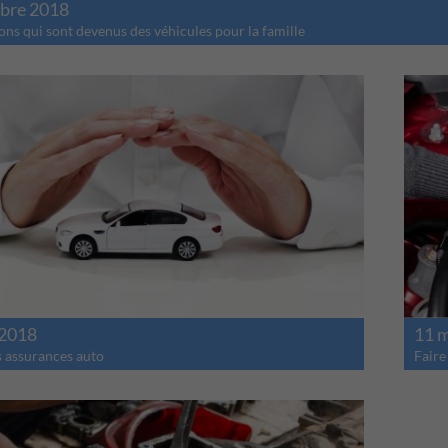
obre 2018
ns qui sont devenus des véhicules pour la famille
 2018
11 
s assurances auto
Faire