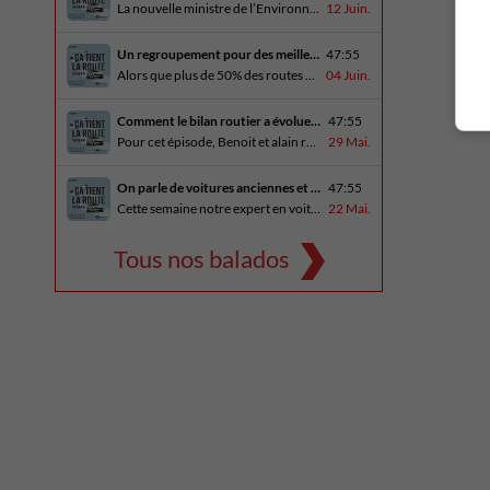
La nouvelle ministre de l’Environnement et de la Lutte contre les changements climatiques, Pascale Déry, doit confirmer que les VZE représenteront désormais 80% des ventes de véhicules neufs en 2035. Benoit et Alain en discutent avec Daniel Breton. Ils reçoivent également Bertrand Godin, qui parle d’Élégance Trois-Rivières. En essai routier Alain a roulé le Mitsubishi [...]
12 Juin.
Un regroupement pour des meilleures routes au Québec
47:55
Alors que plus de 50% des routes sont en mauvais état, le regroupement pour des meilleures routes au Québec voit le jour. Dans cet épisode, Benoit et Alain discutent avec Me Caroline Amireault, directrice générale de l’Association des constructeurs de routes et grands travaux du Québec. En essai routier Alain prend la route avec le [...]
04 Juin.
Comment le bilan routier a évoluer depuis 1973
47:55
Pour cet épisode, Benoit et alain reçoivent une porte parole de la SAAQ, Geneviève Côté, qui parle de l’actuelle campagne publicitaire au sujet du bilan routier et des gestes concrets pour diminuer les décès sur nos routes. On parle aussi au président de Lexus Canada, Martin Gilbert, de la nouvelle Lexus ES. En essai routier, [...]
29 Mai.
On parle de voitures anciennes et du nouveau Kia Seltos 2027
47:55
Cette semaine notre expert en voitures anciennes André Fitzback vient donner des trucs pour ne pas perdre ses enjoliveurs sur nos vieilles voitures. Benoit revient de la Corée du Sud et nous offre un essai exclusif du Kia Seltos 2027 qui arrive plus tard cet été et Alain a fait l’essai du Toyota Tundra hybride.
22 Mai.
Tous nos balados