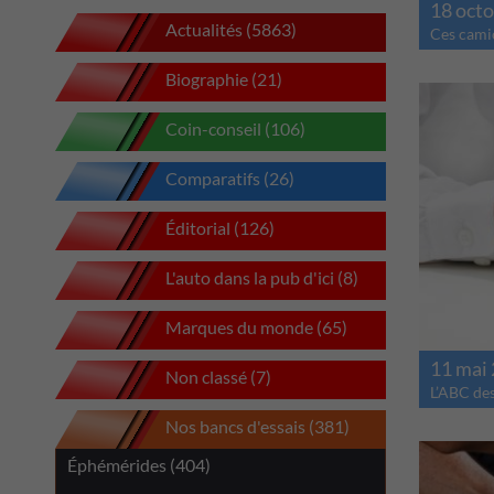
18 oct
Actualités (5863)
Ces camio
Biographie (21)
Coin-conseil (106)
Comparatifs (26)
Éditorial (126)
L'auto dans la pub d'ici (8)
Marques du monde (65)
11 mai
Non classé (7)
L’ABC de
Nos bancs d'essais (381)
Éphémérides (404)