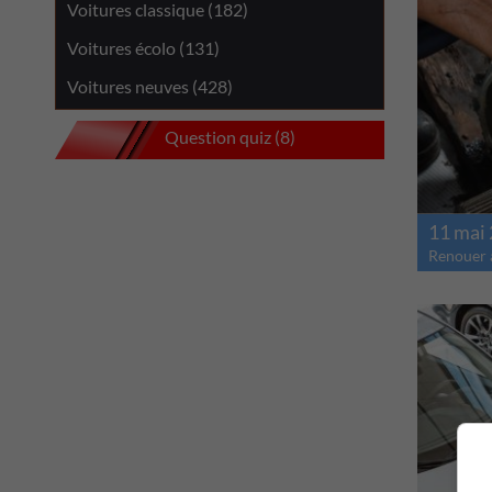
Voitures classique (182)
Voitures écolo (131)
Voitures neuves (428)
Question quiz (8)
11 mai
Renouer a