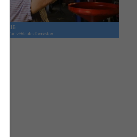
i 2018
men d’un véhicule d’occasion
>