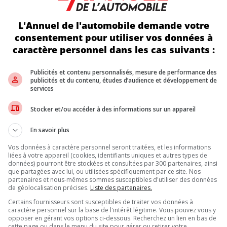
L'Annuel de l'automobile demande votre
consentement pour utiliser vos données à
 2018
3 ma
caractère personnel dans les cas suivants :
 votre achat automobile en 3 temps
L’exa
Publicités et contenu personnalisés, mesure de performance des
publicités et du contenu, études d’audience et développement de
services
<
1
2
Stocker et/ou accéder à des informations sur un appareil
En savoir plus
Vos données à caractère personnel seront traitées, et les informations
liées à votre appareil (cookies, identifiants uniques et autres types de
données) pourront être stockées et consultées par 300 partenaires, ainsi
que partagées avec lui, ou utilisées spécifiquement par ce site. Nos
partenaires et nous-mêmes sommes susceptibles d'utiliser des données
de géolocalisation précises.
Liste des partenaires.
Certains fournisseurs sont susceptibles de traiter vos données à
caractère personnel sur la base de l'intérêt légitime. Vous pouvez vous y
opposer en gérant vos options ci-dessous. Recherchez un lien en bas de
cette page ou dans le menu du site pour gérer ou retirer votre