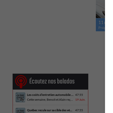
11 mai
Préparez
Écoutez nos balados
Les coûts d’entretien automobile en hausse
47:55
Cette semaine, Benoit et Alain reçoivent Alain Blondeau, propriétaire d’un atelier mécanique qui parle de la nouvelle réalité des coûts d’entretien en automobile. En essai routier, Alain a cinq propositions estivales et Benoit a pris la route avec une BMW i4 M60 pour ce dernier épisode de la saison. Bon été à tous!
19 Juin.
Québec recule sur sa cible des véhicules électriques
47:55