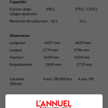
Capacités
Espace cargo 390 L, 370 L, 1 210 L
(sièges abaissés)
Réservoir de carburant : 52 L 51 L
Dimensions
Longueur 4437 mm 4419 mm
Largeur 1774 mm 1796 mm
Hauteur 1418 mm 1434 mm
Empattement 2690 mm 2729 mm
Garantie 4 ans / 80 000 km 4 ans / 80
000 km
Prix 38 450 $ 35 990$