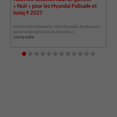
« Nuit » pour les Hyundai Palisade et
Ioniq 9 2027
L
p
Le noir est à l’honneur chez Hyundai. Après avoir
p
lancé la version Nuit du Tucson [...]
L
Lire la suite