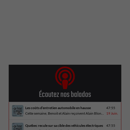
Écoutez nos balados
Les coûts d’entretien automobile en hausse
47:55
Cette semaine, Benoit et Alain reçoivent Alain Blondeau, propriétaire d’un atelier mécanique qui parle de la nouvelle réalité des coûts d’entretien en automobile. En essai routier, Alain a cinq propositions estivales et Benoit a pris la route avec une BMW i4 M60 pour ce dernier épisode de la saison. Bon été à tous!
19 Juin.
Québec recule sur sa cible des véhicules électriques
47:55