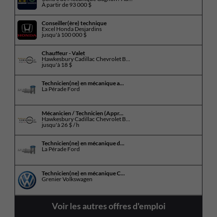
À partir de
93 000 $
Conseiller(ère) technique
Excel Honda Desjardins
jusqu'à
100 000 $
Chauffeur - Valet
Hawkesbury Cadillac Chevrolet B...
jusqu'à
18 $
Technicien(ne) en mécanique a...
La Pérade Ford
Mécanicien / Technicien (Appr...
Hawkesbury Cadillac Chevrolet B...
jusqu'à
26 $ / h
Technicien(ne) en mécanique d...
La Pérade Ford
Technicien(ne) en mécanique C...
Grenier Volkswagen
Voir les autres offres d'emploi