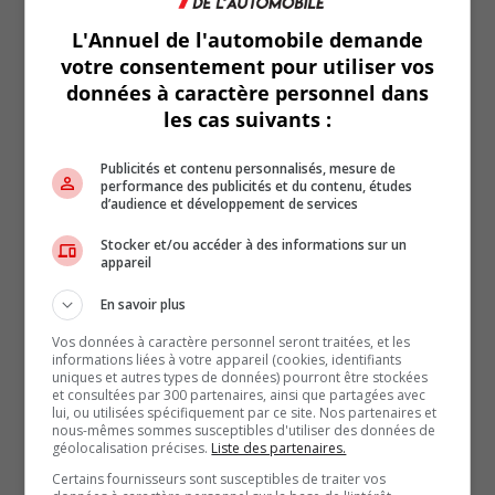
BMW Série 2
L'Annuel de l'automobile demande
votre consentement pour utiliser vos
Forces
données à caractère personnel dans
les cas suivants :
Plaisir de conduire
Publicités et contenu personnalisés, mesure de
Format agile et passe-partout
performance des publicités et du contenu, études
d’audience et développement de services
L’esprit même d’une BMW
Stocker et/ou accéder à des informations sur un
appareil
Faiblesses
En savoir plus
Vos données à caractère personnel seront traitées, et les
Longue liste d’options
informations liées à votre appareil (cookies, identifiants
uniques et autres types de données) pourront être stockées
Coûts d’entretien élevé
et consultées par 300 partenaires, ainsi que partagées avec
lui, ou utilisées spécifiquement par ce site. Nos partenaires et
Fiabilité aléatoite
nous-mêmes sommes susceptibles d'utiliser des données de
géolocalisation précises.
Liste des partenaires.
Certains fournisseurs sont susceptibles de traiter vos
Mercedes Classe A