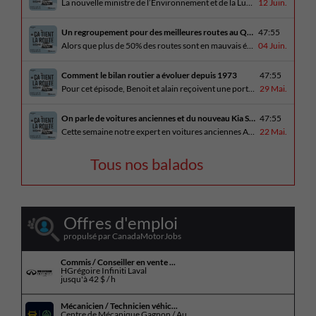
La nouvelle ministre de l’Environnement et de la Lutte contre les changements climatiques, Pascale Déry, doit confirmer que les VZE représenteront désormais 80% des ventes de véhicules neufs en 2035. Benoit et Alain en discutent avec Daniel Breton. Ils reçoivent également Bertrand Godin, qui parle d’Élégance Trois-Rivières. En essai routier Alain a roulé le Mitsubishi [...]
12 Juin.
Un regroupement pour des meilleures routes au Québec
47:55
Alors que plus de 50% des routes sont en mauvais état, le regroupement pour des meilleures routes au Québec voit le jour. Dans cet épisode, Benoit et Alain discutent avec Me Caroline Amireault, directrice générale de l’Association des constructeurs de routes et grands travaux du Québec. En essai routier Alain prend la route avec le [...]
04 Juin.
Comment le bilan routier a évoluer depuis 1973
47:55
Pour cet épisode, Benoit et alain reçoivent une porte parole de la SAAQ, Geneviève Côté, qui parle de l’actuelle campagne publicitaire au sujet du bilan routier et des gestes concrets pour diminuer les décès sur nos routes. On parle aussi au président de Lexus Canada, Martin Gilbert, de la nouvelle Lexus ES. En essai routier, [...]
29 Mai.
On parle de voitures anciennes et du nouveau Kia Seltos 2027
47:55
Cette semaine notre expert en voitures anciennes André Fitzback vient donner des trucs pour ne pas perdre ses enjoliveurs sur nos vieilles voitures. Benoit revient de la Corée du Sud et nous offre un essai exclusif du Kia Seltos 2027 qui arrive plus tard cet été et Alain a fait l’essai du Toyota Tundra hybride.
22 Mai.
Tous nos balados
Offres d'emploi
propulsé par CanadaMotorJobs
Commis / Conseiller en vente ...
HGrégoire Infiniti Laval
jusqu'à
42 $ / h
Mécanicien / Technicien véhic...
Centre de Mécanique Gagnon / Au...