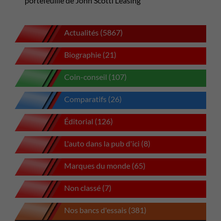
portefeuille de John Scotti Leasing
Actualités (5867)
Biographie (21)
Coin-conseil (107)
Comparatifs (26)
Éditorial (126)
L'auto dans la pub d'ici (8)
Marques du monde (65)
Non classé (7)
Nos bancs d'essais (381)