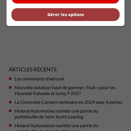
Gérer les options
ARTICLES RÉCENTS
Les contenants d’aérosol
Nouvelle dotation haut de gamme « Nuit » pour les
Hyundai Palisade et Ioniq 9 2027
La Chevrolet Camaro reviendra en 2029 avec 4 portes
Holand Automotive rachète une partie du
portefeuille de John Scotti Leasing
Holand Automotive rachète une partie du