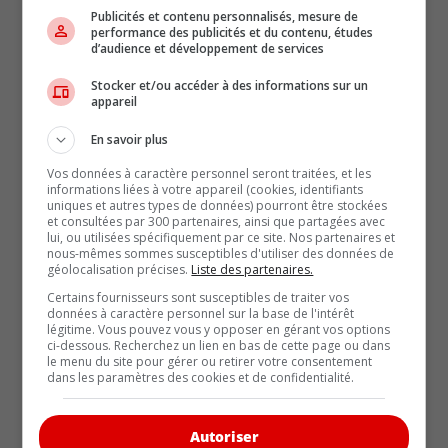
Publicités et contenu personnalisés, mesure de
performance des publicités et du contenu, études
d’audience et développement de services
Stocker et/ou accéder à des informations sur un
appareil
Nouvelle dotation haut de gamme
En savoir plus
« Nuit » pour les Hyundai Palisade et
Vos données à caractère personnel seront traitées, et les
Ioniq 9 2027
informations liées à votre appareil (cookies, identifiants
uniques et autres types de données) pourront être stockées
L
et consultées par 300 partenaires, ainsi que partagées avec
p
lui, ou utilisées spécifiquement par ce site. Nos partenaires et
Le noir est à l’honneur chez Hyundai. Après avoir
p
nous-mêmes sommes susceptibles d'utiliser des données de
lancé la version Nuit du Tucson [...]
géolocalisation précises.
Liste des partenaires.
L
Lire la suite
Certains fournisseurs sont susceptibles de traiter vos
données à caractère personnel sur la base de l'intérêt
légitime. Vous pouvez vous y opposer en gérant vos options
ci-dessous. Recherchez un lien en bas de cette page ou dans
le menu du site pour gérer ou retirer votre consentement
dans les paramètres des cookies et de confidentialité.
Autoriser