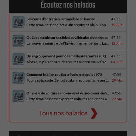
Écoutez nos balados
Les coûts d’entretien automobile en hausse
47:55
Cette semaine, Benoit et Alain reçoivent Alain Blondeau, propriétaire d’un atelier mécanique qui parle de la nouvelle réalité des coûts d’entretien en automobile. En essai routier, Alain a cinq propositions estivales et Benoit a pris la route avec une BMW i4 M60 pour ce dernier épisode de la saison. Bon été à tous!
19 Juin.
Québec recule sur sa cible des véhicules électriques
47:55
La nouvelle ministre de l’Environnement et de la Lutte contre les changements climatiques, Pascale Déry, doit confirmer que les VZE représenteront désormais 80% des ventes de véhicules neufs en 2035. Benoit et Alain en discutent avec Daniel Breton. Ils reçoivent également Bertrand Godin, qui parle d’Élégance Trois-Rivières. En essai routier Alain a roulé le Mitsubishi [...]
12 Juin.
Un regroupement pour des meilleures routes au Québec
47:55
Alors que plus de 50% des routes sont en mauvais état, le regroupement pour des meilleures routes au Québec voit le jour. Dans cet épisode, Benoit et Alain discutent avec Me Caroline Amireault, directrice générale de l’Association des constructeurs de routes et grands travaux du Québec. En essai routier Alain prend la route avec le [...]
04 Juin.
Comment le bilan routier a évoluer depuis 1973
47:55
Pour cet épisode, Benoit et alain reçoivent une porte parole de la SAAQ, Geneviève Côté, qui parle de l’actuelle campagne publicitaire au sujet du bilan routier et des gestes concrets pour diminuer les décès sur nos routes. On parle aussi au président de Lexus Canada, Martin Gilbert, de la nouvelle Lexus ES. En essai routier, [...]
29 Mai.
On parle de voitures anciennes et du nouveau Kia Seltos 2027
47:55
Cette semaine notre expert en voitures anciennes André Fitzback vient donner des trucs pour ne pas perdre ses enjoliveurs sur nos vieilles voitures. Benoit revient de la Corée du Sud et nous offre un essai exclusif du Kia Seltos 2027 qui arrive plus tard cet été et Alain a fait l’essai du Toyota Tundra hybride.
22 Mai.
Tous nos balados