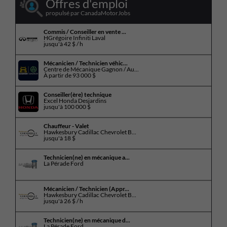
Offres d'emploi
propulsé par CanadaMotorJobs
Commis / Conseiller en vente ...
HGrégoire Infiniti Laval
jusqu'à
42 $ / h
Mécanicien / Technicien véhic...
Centre de Mécanique Gagnon / Au...
À partir de
93 000 $
Conseiller(ère) technique
Excel Honda Desjardins
jusqu'à
100 000 $
Chauffeur - Valet
Hawkesbury Cadillac Chevrolet B...
jusqu'à
18 $
Technicien(ne) en mécanique a...
La Pérade Ford
Mécanicien / Technicien (Appr...
Hawkesbury Cadillac Chevrolet B...
jusqu'à
26 $ / h
Technicien(ne) en mécanique d...
La Pérade Ford