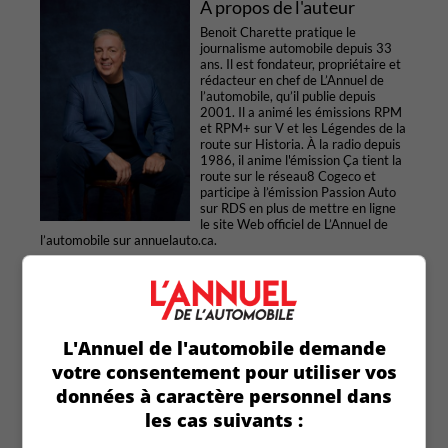
À propos de l'auteur
Benoit Charette pratique le
journalisme automobile depuis 33
ans. Il est fondateur, propriétaire et
rédacteur en chef de L’Annuel de
l’automobile, qu’il publie depuis
2001. Il a animé les émissions RPM
et RPM+ sur V et les Légendes de la
route sur Historia. À la radio depuis
1986, il anime l'émission Ça tient la
route sur le réseau8 Cogeco et
participe à l’émission Passion Auto
sur RDS en plus de mettre en ligne
le site Web officiel de L’Annuel de
l’automobile sur annuelauto.ca.
Articles similaires
L'Annuel de l'automobile demande
votre consentement pour utiliser vos
données à caractère personnel dans
les cas suivants :