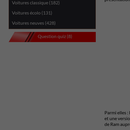
Voitures classique (182)
Voitures écolo (131)
Voitures neuves (428)
Question quiz (8)
Parmi elles :
et une versio
de Ram aupr