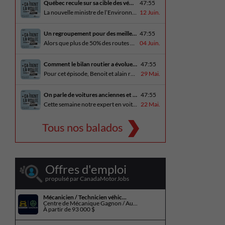
Québec recule sur sa cible des véhicules électriques
47:55
La nouvelle ministre de l’Environnement et de la Lutte contre les changements climatiques, Pascale Déry, doit confirmer que les VZE représenteront désormais 80% des ventes de véhicules neufs en 2035. Benoit et Alain en discutent avec Daniel Breton. Ils reçoivent également Bertrand Godin, qui parle d’Élégance Trois-Rivières. En essai routier Alain a roulé le Mitsubishi [...]
12 Juin.
Un regroupement pour des meilleures routes au Québec
47:55
Alors que plus de 50% des routes sont en mauvais état, le regroupement pour des meilleures routes au Québec voit le jour. Dans cet épisode, Benoit et Alain discutent avec Me Caroline Amireault, directrice générale de l’Association des constructeurs de routes et grands travaux du Québec. En essai routier Alain prend la route avec le [...]
04 Juin.
Comment le bilan routier a évoluer depuis 1973
47:55
Pour cet épisode, Benoit et alain reçoivent une porte parole de la SAAQ, Geneviève Côté, qui parle de l’actuelle campagne publicitaire au sujet du bilan routier et des gestes concrets pour diminuer les décès sur nos routes. On parle aussi au président de Lexus Canada, Martin Gilbert, de la nouvelle Lexus ES. En essai routier, [...]
29 Mai.
On parle de voitures anciennes et du nouveau Kia Seltos 2027
47:55
Cette semaine notre expert en voitures anciennes André Fitzback vient donner des trucs pour ne pas perdre ses enjoliveurs sur nos vieilles voitures. Benoit revient de la Corée du Sud et nous offre un essai exclusif du Kia Seltos 2027 qui arrive plus tard cet été et Alain a fait l’essai du Toyota Tundra hybride.
22 Mai.
Tous nos balados
Offres d'emploi
propulsé par CanadaMotorJobs
Mécanicien / Technicien véhic...
Centre de Mécanique Gagnon / Au...
À partir de
93 000 $