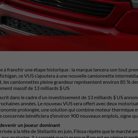
e à franchir une étape historique : la marque lancera son tout prem
ichigan, ce VUS s’ajoutera à une nouvelle camionnette intermédia
, les camionnettes pleine grandeur représentent environ 85 % de
ement massif de 13 milliards $ US
nscrit dans le cadre d’un investissement de 13 milliards $ US annon
rochaines années. Le nouveau VUS sera offert avec deux motorisati
tonomie prolongée, une solution qui combine moteur thermique et
 concernée bénéficiera d’environ 900 nouveaux emplois, signe que
devenir un joueur dominant
rivée à la tête de Stellantis en juin, Filosa répète que le marché a
 aux analystes, il a rappelé que la marque Ram est en pleine transf