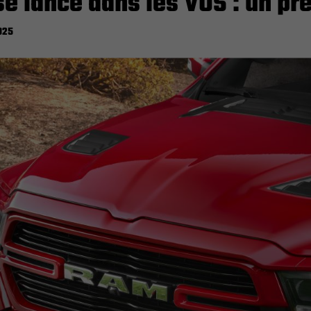
e lance dans les VUS : un p
025