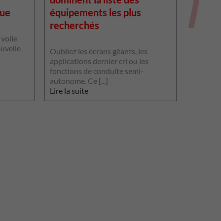
que
équipements les plus
recherchés
General 
pas l'in
 voile
plus gran
ouvelle
Oubliez les écrans géants, les
Lire la s
applications dernier cri ou les
fonctions de conduite semi-
autonome. Ce [...]
Lire la suite