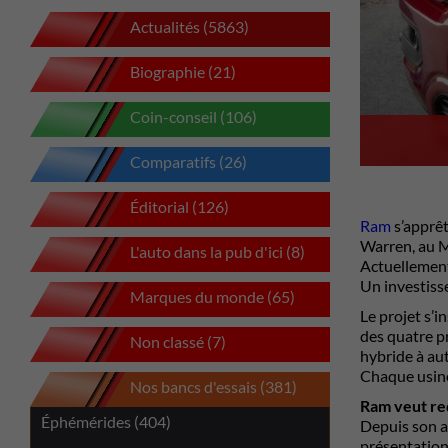
Actualités (5863)
Biographie (21)
Coin-conseil (106)
Comparatifs (26)
Éditorial (126)
Ram
s’apprêt
Warren, au M
L'auto dans la pub d'ici (8)
Actuellement
Un investiss
Marques du monde (65)
Le projet s’i
des quatre p
Non classé (7)
hybride à au
Chaque usine
Nos bancs d'essais (381)
Ram veut re
Éphémérides (404)
Depuis son ar
présentation