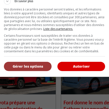
En savoir plus
Vos données à caractère personnel seront traitées, et les informations
liées à votre appareil (cookies, identifiants uniques et autres types de
données) pourront être stockées et consultées par 300 partenaires, ainsi
que partagées avec lui, ou utilisées spécifiquement par ce site. Nos
partenaires et nous-mêmes sommes susceptibles d'utiliser des données
de géolocalisation précises.
Liste des partenaires.
 l'auteur
Certains fournisseurs sont susceptibles de traiter vos données à
caractère personnel sur la base de l'intérêt légitime. Vous pouvez vous y
opposer en gérant vos options ci-dessous. Recherchez un lien en bas de
cette page ou dans le menu du site pour gérer ou retirer votre
s similaires
consentement dans les paramètres des cookies et de confidentialité.
Gérer les options
Autoriser
yota prépare une
Ford donne le nom d
uvelle génération de
Fathom à sa nouvelle