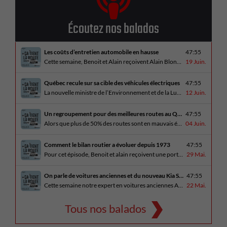
Écoutez nos balados
Les coûts d’entretien automobile en hausse
47:55
Cette semaine, Benoit et Alain reçoivent Alain Blondeau, propriétaire d’un atelier mécanique qui parle de la nouvelle réalité des coûts d’entretien en automobile. En essai routier, Alain a cinq propositions estivales et Benoit a pris la route avec une BMW i4 M60 pour ce dernier épisode de la saison. Bon été à tous!
19 Juin.
Québec recule sur sa cible des véhicules électriques
47:55
La nouvelle ministre de l’Environnement et de la Lutte contre les changements climatiques, Pascale Déry, doit confirmer que les VZE représenteront désormais 80% des ventes de véhicules neufs en 2035. Benoit et Alain en discutent avec Daniel Breton. Ils reçoivent également Bertrand Godin, qui parle d’Élégance Trois-Rivières. En essai routier Alain a roulé le Mitsubishi [...]
12 Juin.
Un regroupement pour des meilleures routes au Québec
47:55
Alors que plus de 50% des routes sont en mauvais état, le regroupement pour des meilleures routes au Québec voit le jour. Dans cet épisode, Benoit et Alain discutent avec Me Caroline Amireault, directrice générale de l’Association des constructeurs de routes et grands travaux du Québec. En essai routier Alain prend la route avec le [...]
04 Juin.
Comment le bilan routier a évoluer depuis 1973
47:55
Pour cet épisode, Benoit et alain reçoivent une porte parole de la SAAQ, Geneviève Côté, qui parle de l’actuelle campagne publicitaire au sujet du bilan routier et des gestes concrets pour diminuer les décès sur nos routes. On parle aussi au président de Lexus Canada, Martin Gilbert, de la nouvelle Lexus ES. En essai routier, [...]
29 Mai.
On parle de voitures anciennes et du nouveau Kia Seltos 2027
47:55
Cette semaine notre expert en voitures anciennes André Fitzback vient donner des trucs pour ne pas perdre ses enjoliveurs sur nos vieilles voitures. Benoit revient de la Corée du Sud et nous offre un essai exclusif du Kia Seltos 2027 qui arrive plus tard cet été et Alain a fait l’essai du Toyota Tundra hybride.
22 Mai.
Tous nos balados