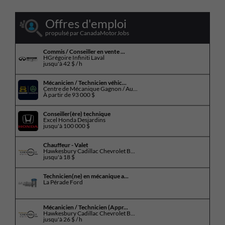
Offres d'emploi
propulsé par CanadaMotorJobs
Commis / Conseiller en vente ...
HGrégoire Infiniti Laval
jusqu'à
42 $ / h
Mécanicien / Technicien véhic...
Centre de Mécanique Gagnon / Au...
À partir de
93 000 $
Conseiller(ère) technique
Excel Honda Desjardins
jusqu'à
100 000 $
Chauffeur - Valet
Hawkesbury Cadillac Chevrolet B...
jusqu'à
18 $
Technicien(ne) en mécanique a...
La Pérade Ford
Mécanicien / Technicien (Appr...
Hawkesbury Cadillac Chevrolet B...
jusqu'à
26 $ / h