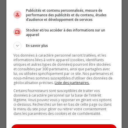
Holand Automotive rachète une partie du
Publicités et contenu personnalisés, mesure de
portefeuille de John Scotti Leasing
performance des publicités et du contenu, études
d’audience et développement de services
Actualités (5867)
Stocker et/ou accéder à des informations sur un
appareil
Biographie (21)
En savoir plus
Vos données à caractère personnel seront traitées, et les
Coin-conseil (107)
informations liées à votre appareil (cookies, identifiants
uniques et autres types de données) pourront être stockées
Comparatifs (26)
et consultées par 300 partenaires, ainsi que partagées avec
lui, ou utilisées spécifiquement par ce site. Nos partenaires et
nous-mêmes sommes susceptibles d'utiliser des données de
Éditorial (126)
géolocalisation précises.
Liste des partenaires.
Certains fournisseurs sont susceptibles de traiter vos
L'auto dans la pub d'ici (8)
données à caractère personnel sur la base de l'intérêt
légitime. Vous pouvez vous y opposer en gérant vos options
ci-dessous. Recherchez un lien en bas de cette page ou dans
Marques du monde (65)
le menu du site pour gérer ou retirer votre consentement
dans les paramètres des cookies et de confidentialité.
Non classé (7)