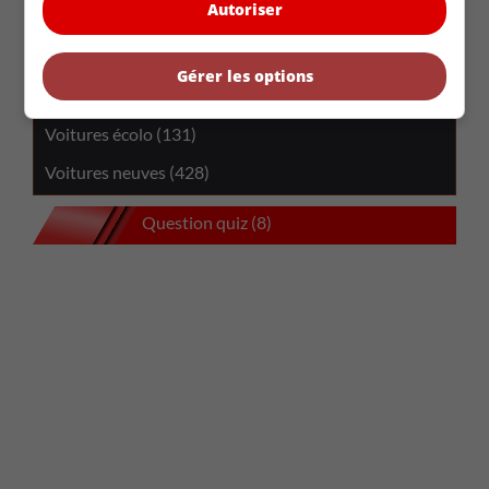
Autoriser
Nos bancs d'essais (381)
Éphémérides (404)
Gérer les options
Voitures classique (182)
Voitures écolo (131)
Voitures neuves (428)
Question quiz (8)