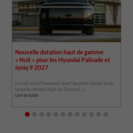
Nouvelle dotation haut de gamme
« Nuit » pour les Hyundai Palisade et
Ioniq 9 2027
L
p
Le noir est à l’honneur chez Hyundai. Après avoir
p
lancé la version Nuit du Tucson [...]
L
Lire la suite