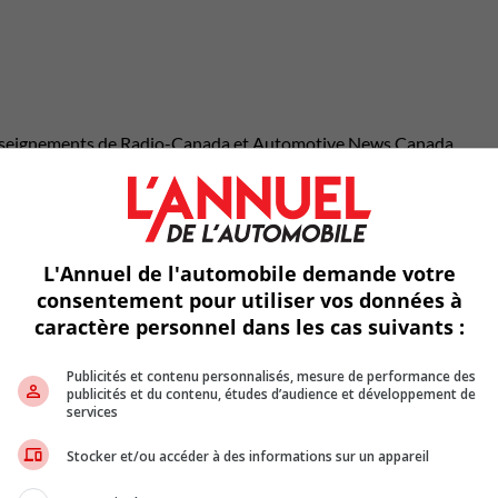
nseignements de Radio-Canada et Automotive News Canada
L'Annuel de l'automobile demande votre
consentement pour utiliser vos données à
caractère personnel dans les cas suivants :
À propos de l'auteur
Benoit Charette pratique le journalisme automobile depuis 33 ans. 
Publicités et contenu personnalisés, mesure de performance des
fondateur, propriétaire et rédacteur en chef de L’Annuel de l’automo
publicités et du contenu, études d’audience et développement de
publie depuis 2001. Il a animé les émissions RPM et RPM+ sur V e
services
Légendes de la route sur Historia. À la radio depuis 1986, il anime
Ça tient la route sur le réseau8 Cogeco et participe à l’émission P
Stocker et/ou accéder à des informations sur un appareil
sur RDS en plus de mettre en ligne le site Web officiel de L’Annuel 
l’automobile sur annuelauto.ca.