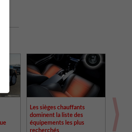
e
Les sièges chauffants
GM pro
dominent la liste des
avec S
que
équipements les plus
recherchés
General 