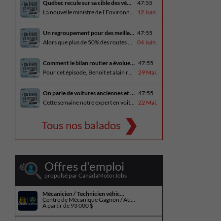
Québec recule sur sa cible des véhicules électriques
47:55
La nouvelle ministre de l’Environnement et de la Lutte contre les changements climatiques, Pascale Déry, doit confirmer que les VZE représenteront désormais 80% des ventes de véhicules neufs en 2035. Benoit et Alain en discutent avec Daniel Breton. Ils reçoivent également Bertrand Godin, qui parle d’Élégance Trois-Rivières. En essai routier Alain a roulé le Mitsubishi [...]
12 Juin.
Un regroupement pour des meilleures routes au Québec
47:55
Alors que plus de 50% des routes sont en mauvais état, le regroupement pour des meilleures routes au Québec voit le jour. Dans cet épisode, Benoit et Alain discutent avec Me Caroline Amireault, directrice générale de l’Association des constructeurs de routes et grands travaux du Québec. En essai routier Alain prend la route avec le [...]
04 Juin.
Comment le bilan routier a évoluer depuis 1973
47:55
Pour cet épisode, Benoit et alain reçoivent une porte parole de la SAAQ, Geneviève Côté, qui parle de l’actuelle campagne publicitaire au sujet du bilan routier et des gestes concrets pour diminuer les décès sur nos routes. On parle aussi au président de Lexus Canada, Martin Gilbert, de la nouvelle Lexus ES. En essai routier, [...]
29 Mai.
On parle de voitures anciennes et du nouveau Kia Seltos 2027
47:55
Cette semaine notre expert en voitures anciennes André Fitzback vient donner des trucs pour ne pas perdre ses enjoliveurs sur nos vieilles voitures. Benoit revient de la Corée du Sud et nous offre un essai exclusif du Kia Seltos 2027 qui arrive plus tard cet été et Alain a fait l’essai du Toyota Tundra hybride.
22 Mai.
Tous nos balados
Offres d'emploi
propulsé par CanadaMotorJobs
Mécanicien / Technicien véhic...
Centre de Mécanique Gagnon / Au...
À partir de
93 000 $