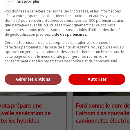
En savoir plus
Vos données à caractère personnel seront traitées, et les informations
liées à votre appareil (cookies, identifiants uniques et autres types de
données) pourront être stockées et consultées par 300 partenaires, ainsi
que partagées avec lui, ou utilisées spécifiquement par ce site. Nos
partenaires et nous-mêmes sommes susceptibles d'utiliser des données
de géolocalisation précises.
Liste des partenaires.
s similaires
Certains fournisseurs sont susceptibles de traiter vos données à
caractère personnel sur la base de l'intérêt légitime. Vous pouvez vous y
opposer en gérant vos options ci-dessous. Recherchez un lien en bas de
cette page ou dans le menu du site pour gérer ou retirer votre
consentement dans les paramètres des cookies et de confidentialité.
Gérer les options
Autoriser
yota prépare une
Ford donne le nom d
uvelle génération de
Fathom à sa nouvelle
teries hybrides
camionnette électri