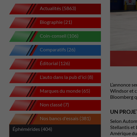
Actualités (5863)
Biographie (21)
Coin-conseil (106)
Comparatifs (26)
Éditorial (126)
L'auto dans la pub d'ici (8)
L’annonce ser
Marques du monde (65)
Windsor et c’
Bloomberg qu
Non classé (7)
UN PROJE
Nos bancs d'essais (381)
Selon Automo
Stellantis et
Éphémérides (404)
Amérique du 