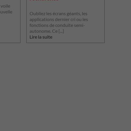
pas l'in
 voile
plus gran
ouvelle
Oubliez les écrans géants, les
Lire la s
applications dernier cri ou les
fonctions de conduite semi-
autonome. Ce [...]
Lire la suite