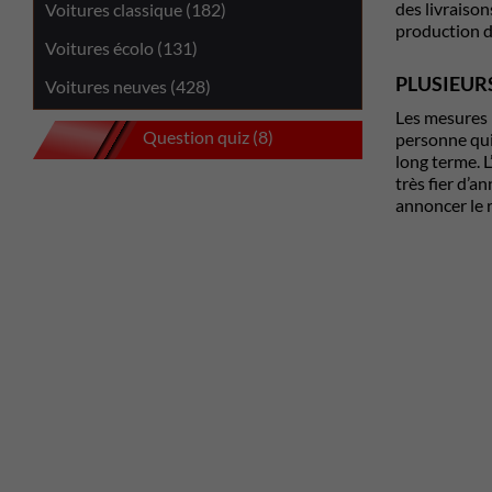
des livraison
Voitures classique (182)
production d
Voitures écolo (131)
PLUSIEUR
Voitures neuves (428)
Les mesures i
Question quiz (8)
personne qui 
long terme. L
très fier d’a
annoncer le r