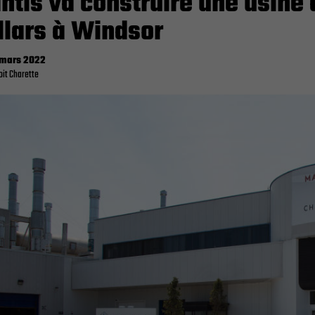
antis va construire une usine 
llars à Windsor
 mars 2022
it Charette