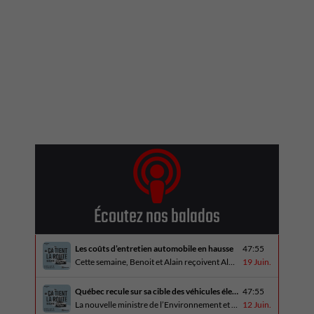
Écoutez nos balados
Les coûts d’entretien automobile en hausse
47:55
Cette semaine, Benoit et Alain reçoivent Alain Blondeau, propriétaire d’un atelier mécanique qui parle de la nouvelle réalité des coûts d’entretien en automobile. En essai routier, Alain a cinq propositions estivales et Benoit a pris la route avec une BMW i4 M60 pour ce dernier épisode de la saison. Bon été à tous!
19 Juin.
Québec recule sur sa cible des véhicules électriques
47:55
La nouvelle ministre de l’Environnement et de la Lutte contre les changements climatiques, Pascale Déry, doit confirmer que les VZE représenteront désormais 80% des ventes de véhicules neufs en 2035. Benoit et Alain en discutent avec Daniel Breton. Ils reçoivent également Bertrand Godin, qui parle d’Élégance Trois-Rivières. En essai routier Alain a roulé le Mitsubishi [...]
12 Juin.