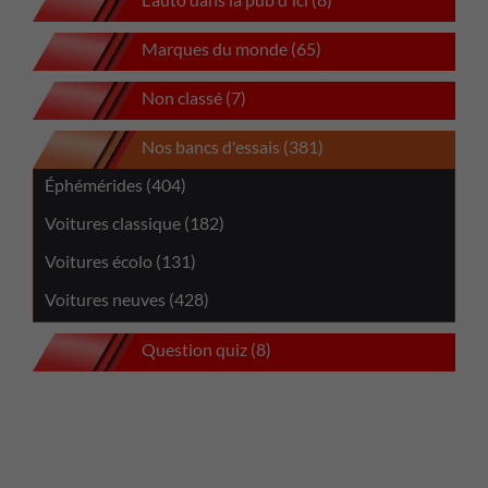
Marques du monde (65)
Non classé (7)
Nos bancs d'essais (381)
Éphémérides (404)
Voitures classique (182)
Voitures écolo (131)
Voitures neuves (428)
Question quiz (8)