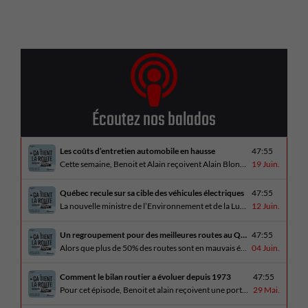
Écoutez nos balados
Les coûts d’entretien automobile en hausse
47:55
Cette semaine, Benoit et Alain reçoivent Alain Blondeau, propriétaire d’un atelier mécanique qui parle de la nouvelle réalité des coûts d’entretien en automobile. En essai routier, Alain a cinq propositions estivales et Benoit a pris la route avec une BMW i4 M60 pour ce dernier épisode de la saison. Bon été à tous!
19 Juin.
Québec recule sur sa cible des véhicules électriques
47:55
La nouvelle ministre de l’Environnement et de la Lutte contre les changements climatiques, Pascale Déry, doit confirmer que les VZE représenteront désormais 80% des ventes de véhicules neufs en 2035. Benoit et Alain en discutent avec Daniel Breton. Ils reçoivent également Bertrand Godin, qui parle d’Élégance Trois-Rivières. En essai routier Alain a roulé le Mitsubishi [...]
12 Juin.
Un regroupement pour des meilleures routes au Québec
47:55
Alors que plus de 50% des routes sont en mauvais état, le regroupement pour des meilleures routes au Québec voit le jour. Dans cet épisode, Benoit et Alain discutent avec Me Caroline Amireault, directrice générale de l’Association des constructeurs de routes et grands travaux du Québec. En essai routier Alain prend la route avec le [...]
04 Juin.
Comment le bilan routier a évoluer depuis 1973
47:55
Pour cet épisode, Benoit et alain reçoivent une porte parole de la SAAQ, Geneviève Côté, qui parle de l’actuelle campagne publicitaire au sujet du bilan routier et des gestes concrets pour diminuer les décès sur nos routes. On parle aussi au président de Lexus Canada, Martin Gilbert, de la nouvelle Lexus ES. En essai routier, [...]
29 Mai.