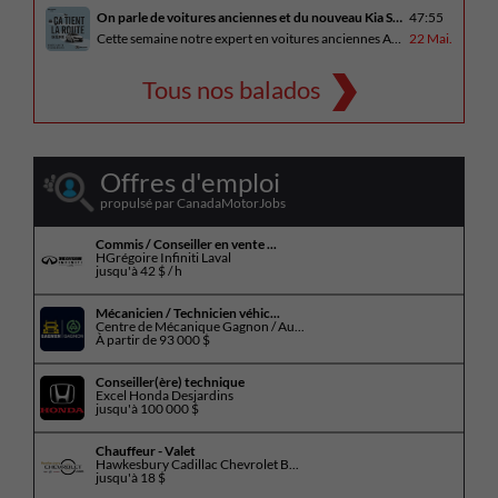
On parle de voitures anciennes et du nouveau Kia Seltos 2027
47:55
Cette semaine notre expert en voitures anciennes André Fitzback vient donner des trucs pour ne pas perdre ses enjoliveurs sur nos vieilles voitures. Benoit revient de la Corée du Sud et nous offre un essai exclusif du Kia Seltos 2027 qui arrive plus tard cet été et Alain a fait l’essai du Toyota Tundra hybride.
22 Mai.
Tous nos balados
Offres d'emploi
propulsé par CanadaMotorJobs
Commis / Conseiller en vente ...
HGrégoire Infiniti Laval
jusqu'à
42 $ / h
Mécanicien / Technicien véhic...
Centre de Mécanique Gagnon / Au...
À partir de
93 000 $
Conseiller(ère) technique
Excel Honda Desjardins
jusqu'à
100 000 $
Chauffeur - Valet
Hawkesbury Cadillac Chevrolet B...
jusqu'à
18 $