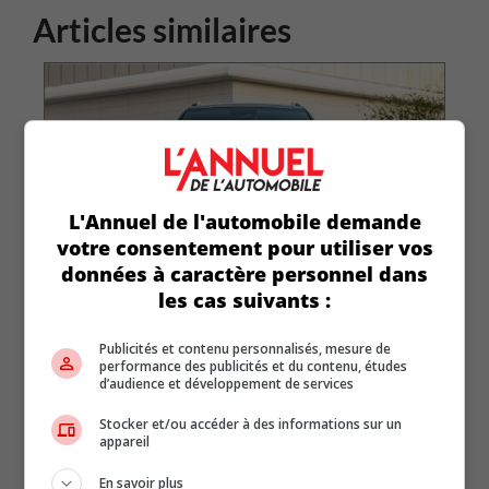
Articles similaires
L'Annuel de l'automobile demande
votre consentement pour utiliser vos
données à caractère personnel dans
les cas suivants :
Nouvelle dotation haut de gamme
« Nuit » pour les Hyundai Palisade et
Publicités et contenu personnalisés, mesure de
performance des publicités et du contenu, études
Ioniq 9 2027
d’audience et développement de services
L
Stocker et/ou accéder à des informations sur un
p
Le noir est à l’honneur chez Hyundai. Après avoir
appareil
p
lancé la version Nuit du Tucson [...]
L
Lire la suite
En savoir plus