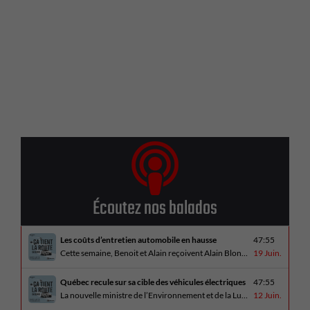
Écoutez nos balados
Les coûts d’entretien automobile en hausse
47:55
Cette semaine, Benoit et Alain reçoivent Alain Blondeau, propriétaire d’un atelier mécanique qui parle de la nouvelle réalité des coûts d’entretien en automobile. En essai routier, Alain a cinq propositions estivales et Benoit a pris la route avec une BMW i4 M60 pour ce dernier épisode de la saison. Bon été à tous!
19 Juin.
Québec recule sur sa cible des véhicules électriques
47:55
La nouvelle ministre de l’Environnement et de la Lutte contre les changements climatiques, Pascale Déry, doit confirmer que les VZE représenteront désormais 80% des ventes de véhicules neufs en 2035. Benoit et Alain en discutent avec Daniel Breton. Ils reçoivent également Bertrand Godin, qui parle d’Élégance Trois-Rivières. En essai routier Alain a roulé le Mitsubishi [...]
12 Juin.