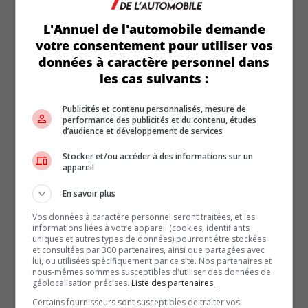
route sur le réseau8 Cogeco et
participe à l’émission Passion Auto
L'Annuel de l'automobile demande
sur RDS en plus de mettre en ligne
le site Web officiel de L’Annuel de
votre consentement pour utiliser vos
l’automobile sur annuelauto.ca.
données à caractère personnel dans
les cas suivants :
Articles similaires
Publicités et contenu personnalisés, mesure de
performance des publicités et du contenu, études
d’audience et développement de services
Stocker et/ou accéder à des informations sur un
appareil
En savoir plus
Vos données à caractère personnel seront traitées, et les
informations liées à votre appareil (cookies, identifiants
uniques et autres types de données) pourront être stockées
et consultées par 300 partenaires, ainsi que partagées avec
lui, ou utilisées spécifiquement par ce site. Nos partenaires et
nous-mêmes sommes susceptibles d'utiliser des données de
géolocalisation précises.
Liste des partenaires.
Nouvelle dotation haut de gamme
Certains fournisseurs sont susceptibles de traiter vos
« Nuit » pour les Hyundai Palisade et