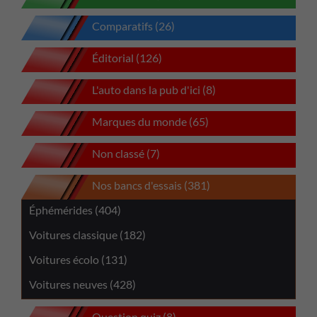
Comparatifs (26)
Éditorial (126)
L'auto dans la pub d'ici (8)
Marques du monde (65)
Non classé (7)
Nos bancs d'essais (381)
Éphémérides (404)
Voitures classique (182)
Voitures écolo (131)
Voitures neuves (428)
Question quiz (8)