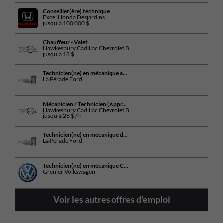
Conseiller(ère) technique
Excel Honda Desjardins
jusqu'à
100 000 $
Chauffeur - Valet
Hawkesbury Cadillac Chevrolet B...
jusqu'à
18 $
Technicien(ne) en mécanique a...
La Pérade Ford
Mécanicien / Technicien (Appr...
Hawkesbury Cadillac Chevrolet B...
jusqu'à
26 $ / h
Technicien(ne) en mécanique d...
La Pérade Ford
Technicien(ne) en mécanique C...
Grenier Volkswagen
Voir les autres offres d'emploi