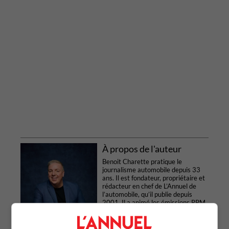
À propos de l'auteur
Benoit Charette pratique le
journalisme automobile depuis 33
ans. Il est fondateur, propriétaire et
rédacteur en chef de L’Annuel de
l’automobile, qu’il publie depuis
2001. Il a animé les émissions RPM
et RPM+ sur V et les Légendes de la
route sur Historia. À la radio depuis
1986, il anime l'émission Ça tient la