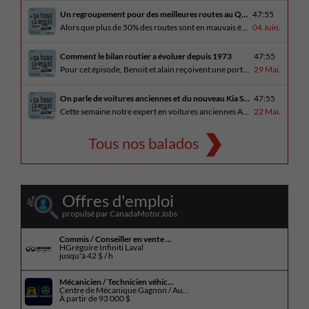
Un regroupement pour des meilleures routes au Québec
47:55
Alors que plus de 50% des routes sont en mauvais état, le regroupement pour des meilleures routes au Québec voit le jour. Dans cet épisode, Benoit et Alain discutent avec Me Caroline Amireault, directrice générale de l’Association des constructeurs de routes et grands travaux du Québec. En essai routier Alain prend la route avec le [...]
04 Juin.
Comment le bilan routier a évoluer depuis 1973
47:55
Pour cet épisode, Benoit et alain reçoivent une porte parole de la SAAQ, Geneviève Côté, qui parle de l’actuelle campagne publicitaire au sujet du bilan routier et des gestes concrets pour diminuer les décès sur nos routes. On parle aussi au président de Lexus Canada, Martin Gilbert, de la nouvelle Lexus ES. En essai routier, [...]
29 Mai.
On parle de voitures anciennes et du nouveau Kia Seltos 2027
47:55
Cette semaine notre expert en voitures anciennes André Fitzback vient donner des trucs pour ne pas perdre ses enjoliveurs sur nos vieilles voitures. Benoit revient de la Corée du Sud et nous offre un essai exclusif du Kia Seltos 2027 qui arrive plus tard cet été et Alain a fait l’essai du Toyota Tundra hybride.
22 Mai.
Tous nos balados
Offres d'emploi
propulsé par CanadaMotorJobs
Commis / Conseiller en vente ...
HGrégoire Infiniti Laval
jusqu'à
42 $ / h
Mécanicien / Technicien véhic...
Centre de Mécanique Gagnon / Au...
À partir de
93 000 $