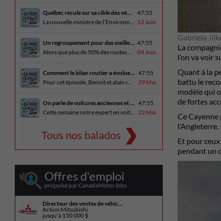
Québec recule sur sa cible des véhicules électriques
47:55
La nouvelle ministre de l’Environnement et de la Lutte contre les changements climatiques, Pascale Déry, doit confirmer que les VZE représenteront désormais 80% des ventes de véhicules neufs en 2035. Benoit et Alain en discutent avec Daniel Breton. Ils reçoivent également Bertrand Godin, qui parle d’Élégance Trois-Rivières. En essai routier Alain a roulé le Mitsubishi [...]
12 Juin.
Gabriela Jíl
Un regroupement pour des meilleures routes au Québec
47:55
La compagnie
Alors que plus de 50% des routes sont en mauvais état, le regroupement pour des meilleures routes au Québec voit le jour. Dans cet épisode, Benoit et Alain discutent avec Me Caroline Amireault, directrice générale de l’Association des constructeurs de routes et grands travaux du Québec. En essai routier Alain prend la route avec le [...]
04 Juin.
l’on va voir 
Quant à la p
Comment le bilan routier a évoluer depuis 1973
47:55
battu le reco
Pour cet épisode, Benoit et alain reçoivent une porte parole de la SAAQ, Geneviève Côté, qui parle de l’actuelle campagne publicitaire au sujet du bilan routier et des gestes concrets pour diminuer les décès sur nos routes. On parle aussi au président de Lexus Canada, Martin Gilbert, de la nouvelle Lexus ES. En essai routier, [...]
29 Mai.
modèle qui o
de fortes ac
On parle de voitures anciennes et du nouveau Kia Seltos 2027
47:55
Cette semaine notre expert en voitures anciennes André Fitzback vient donner des trucs pour ne pas perdre ses enjoliveurs sur nos vieilles voitures. Benoit revient de la Corée du Sud et nous offre un essai exclusif du Kia Seltos 2027 qui arrive plus tard cet été et Alain a fait l’essai du Toyota Tundra hybride.
22 Mai.
Ce Cayenne p
l’Angleterre.
Tous nos balados
Et pour ceux 
pendant un c
Offres d'emploi
propulsé par CanadaMotorJobs
Directeur des ventes de véhic...
Action Mitsubishi
jusqu'à
150 000 $