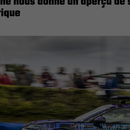
he nous donne un aperçu de 
rique