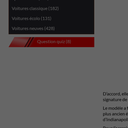
Voitures classique (182)
Voitures écolo (131)
Voitures neuves (428)
Question quiz (8)
D’accord, ell
signature de 
Le modèle a f
plus ancien 
d’Indianapol
Pour l’occas