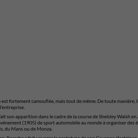
e est fortement camouflée, mais tout de même. De toute manière, il
l’entreprise.
ait son apparition dans le cadre de la course de Shelsley Walsh en 
événement (1905) de sport automobile au monde à organiser des épre
is, du Mans ou de Monza.
ion, Porsche a fait voyager le prototype de son Cayenne électrique