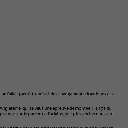
 ne fallait pas s’attendre à des changements drastiques à la
Angleterre, qui se veut une épreuve de montée. Il s’agit du
uves sur le parcours d’origine, soit plus ancien que celui
 pour participer à cet événement historique, avec au volant