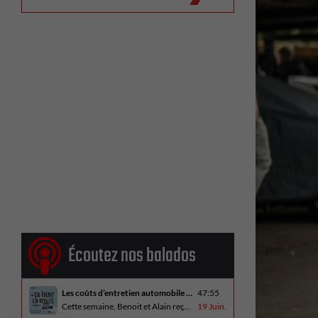
Écoutez nos balados
Les coûts d’entretien automobile en hausse
47:55
Cette semaine, Benoit et Alain reçoivent Alain Blondeau, propriétaire d’un atelier mécanique qui parle de la nouvelle réalité des coûts d’entretien en automobile. En essai routier, Alain a cinq propositions estivales et Benoit a pris la route avec une BMW i4 M60 pour ce dernier épisode de la saison. Bon été à tous!
19 Juin.