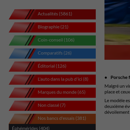
Actualités (5861)
Biographie (21)
Coin-conseil (106)
Comparatifs (26)
Éditorial (126)
• Porsche fa
L'auto dans la pub d'ici (8)
Malgré un vir
place et ceux
Marques du monde (65)
Le modèle est
Non classé (7)
deuxième éve
dévoilement
Nos bancs d'essais (381)
Éphémérides (404)