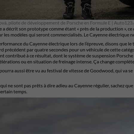
ková, pilote de développement de Porsche en Formule E | Auto123
 a décrit son prototype comme étant « près de la production », ce 
sur les modèles qui seront commercialisés. Le Cayenne électrique ne 
erformance du Cayenne électrique lors de l’épreuve, disons que le 
rd précédent par quatre secondes pour un véhicule de cette catégor
nt contribué à ce résultat, dont le système de suspension Porsche 
célérations ou en situation de freinage intense. Ça change complè
ourra aussi être vu au festival de vitesse de Goodwood, qui va se 
qui ne sont pas prêts à dire adieu au Cayenne régulier, sachez que 
ertain temps.