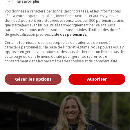
En savoir plus
Vos données à caractère personnel seront traitées, et les informations
liées à votre appareil (cookies, identifiants uniques et autres types de
données) pourront être stockées et consultées par 300 partenaires, ainsi
que partagées avec lui, ou utilisées spécifiquement par ce site. Nos
partenaires et nous-mêmes sommes susceptibles d'utiliser des données
de géolocalisation précises.
Liste des partenaires.
Certains fournisseurs sont susceptibles de traiter vos données à
caractère personnel sur la base de l'intérêt légitime. Vous pouvez vous y
opposer en gérant vos options ci-dessous. Recherchez un lien en bas de
cette page ou dans le menu du site pour gérer ou retirer votre
consentement dans les paramètres des cookies et de confidentialité.
Gérer les options
Autoriser
 donne un aperçu de son futur Cayenne électrique | Auto123.co