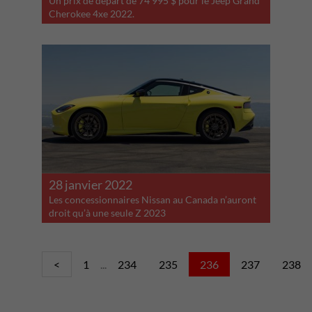
Un prix de départ de 74 995 $ pour le Jeep Grand
Cherokee 4xe 2022.
28 janvier 2022
Les concessionnaires Nissan au Canada n’auront
droit qu’à une seule Z 2023
<
1
...
234
235
236
237
238