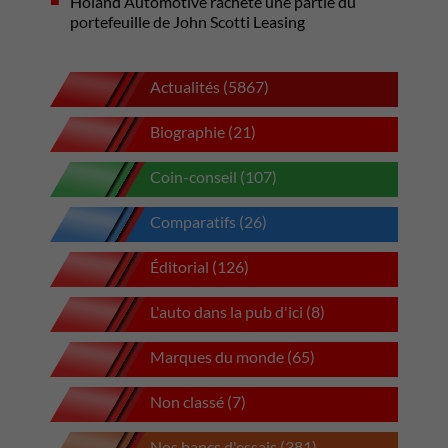
Holand Automotive rachète une partie du
portefeuille de John Scotti Leasing
Actualités (5867)
Biographie (21)
Coin-conseil (107)
Comparatifs (26)
Éditorial (126)
L'auto dans la pub d'ici (8)
Marques du monde (65)
Non classé (7)
Nos bancs d'essais (381)