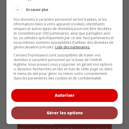
En savoir plus
Vos données à caractère personnel seront traitées, et les
informations liées à votre appareil (cookies, identifiants
uniques et autres types de données) pourront être stockées
et consultées par 300 partenaires, ainsi que partagées avec
lui, ou utilisées spécifiquement par ce site. Nos partenaires et
28 janvier 2022
nous-mêmes sommes susceptibles d'utiliser des données de
Ford a construit 40 millions de Série F depuis
géolocalisation précises.
Liste des partenaires.
1947
Certains fournisseurs sont susceptibles de traiter vos
données à caractère personnel sur la base de l'intérêt
légitime. Vous pouvez vous y opposer en gérant vos options
ci-dessous. Recherchez un lien en bas de cette page ou dans
le menu du site pour gérer ou retirer votre consentement
dans les paramètres des cookies et de confidentialité.
Autoriser
Gérer les options
28 janvier 2022