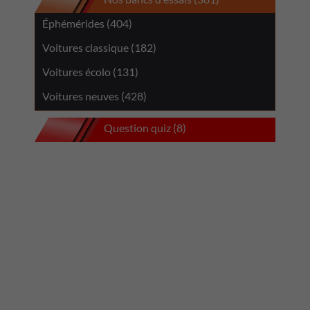
Éphémérides (404)
Voitures classique (182)
Voitures écolo (131)
Voitures neuves (428)
Question quiz (8)