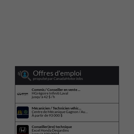
Offres d'emploi
propulsé par CanadaMotorJobs
Commis / Conseiller en vente ...
HGrégoire Infiniti Laval
jusqu'à
42 $ / h
Mécanicien / Technicien véhic...
Centre de Mécanique Gagnon / Au...
À partir de
93 000 $
Conseiller(ère) technique
Excel Honda Desjardins
jusqu'à
100 000 $