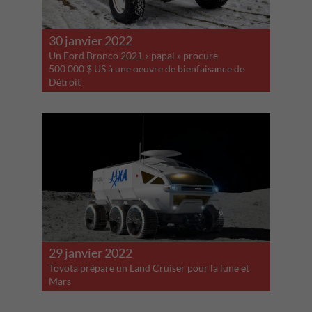
30 janvier 2022
Un Ford Bronco 2021 « papal » procure
500 000 $ US à une oeuvre de bienfaisance de
Détroit
29 janvier 2022
Toyota prépare un Land Cruiser pour la lune et
Mars