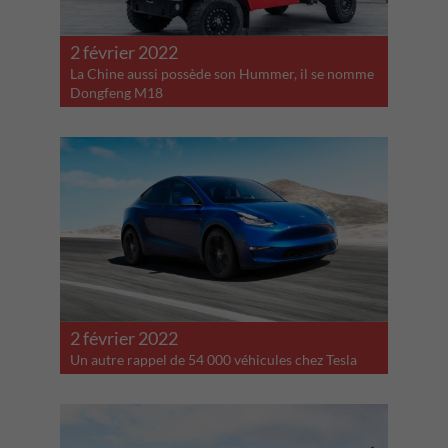
2 février 2022
La Chine aussi possède son Hummer, il se nomme
Dongfeng M18
2 février 2022
Un autre rappel de 54 000 véhicules chez Tesla