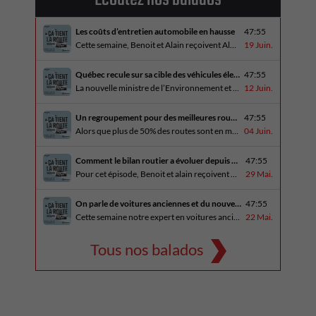
Les coûts d’entretien automobile en hausse
47:55
Cette semaine, Benoit et Alain reçoivent Alain Blondeau, propriétaire d’un atelier mécanique qui parle de la nouvelle réalité des coûts d’entretien en automobile. En essai routier, Alain a cinq propositions estivales et Benoit a pris la route avec une BMW i4 M60 pour ce dernier épisode de la saison. Bon été à tous!
19 Juin.
Québec recule sur sa cible des véhicules électriques
47:55
La nouvelle ministre de l’Environnement et de la Lutte contre les changements climatiques, Pascale Déry, doit confirmer que les VZE représenteront désormais 80% des ventes de véhicules neufs en 2035. Benoit et Alain en discutent avec Daniel Breton. Ils reçoivent également Bertrand Godin, qui parle d’Élégance Trois-Rivières. En essai routier Alain a roulé le Mitsubishi [...]
12 Juin.
Un regroupement pour des meilleures routes au Québec
47:55
Alors que plus de 50% des routes sont en mauvais état, le regroupement pour des meilleures routes au Québec voit le jour. Dans cet épisode, Benoit et Alain discutent avec Me Caroline Amireault, directrice générale de l’Association des constructeurs de routes et grands travaux du Québec. En essai routier Alain prend la route avec le [...]
04 Juin.
Comment le bilan routier a évoluer depuis 1973
47:55
Pour cet épisode, Benoit et alain reçoivent une porte parole de la SAAQ, Geneviève Côté, qui parle de l’actuelle campagne publicitaire au sujet du bilan routier et des gestes concrets pour diminuer les décès sur nos routes. On parle aussi au président de Lexus Canada, Martin Gilbert, de la nouvelle Lexus ES. En essai routier, [...]
29 Mai.
On parle de voitures anciennes et du nouveau Kia Seltos 2027
47:55
Cette semaine notre expert en voitures anciennes André Fitzback vient donner des trucs pour ne pas perdre ses enjoliveurs sur nos vieilles voitures. Benoit revient de la Corée du Sud et nous offre un essai exclusif du Kia Seltos 2027 qui arrive plus tard cet été et Alain a fait l’essai du Toyota Tundra hybride.
22 Mai.
Tous nos balados